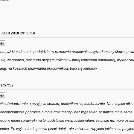
30.10.2010 19:30:14
sek
nut, aż ktoś do mnie podejdzie, w rozmowie pracownic usłyszałem trzy słowa, po
ię, że sprawa, bez trudu przyjęta później w innej kancelarii notarialnej, wykracz
jąc na kosztach utrzymania pracowników, traci się klientów.
01:57:52
sek
ić oświadczenie o przyjęciu spadku, umówiłam się telefonicznie. Na miejscu nikt n
ka/recepcjonistka poprosiła o moje dokumenty i bez wyjasnień zostawiła mnie samą.
otnego w mojej sprawie) i na tej podstawie wywnioskowałam, że pisze juz moje oświ
spadku. Po wyjasnieniu poszła pisać dalej - ale znów nie zapytała jakie chcę przyję