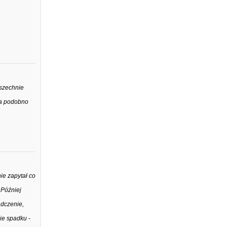
wszechnie
ała podobno
ie zapytał co
 Później
adczenie,
cie spadku -