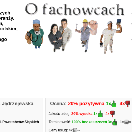
szych
ranży.
m,
polskim,
ego
a Jędrzejewska
Ocena:
20% pozytywna
1x
4x
Jakość usług:
20% wysoka
1x
4x
l. Powstańców Śląskich
Terminowość:
100% bez zastrzeżeń
3x
1x
Ceny usług:
4x