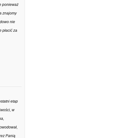
le ponieważ
ia znajomy
rdowo nie
e płacić za
statni etap
iwości, w
na,
powodował,
zez Panią