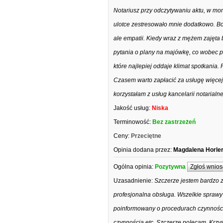
Notariusz przy odczytywaniu aktu, w mo
ulotce zestresowało mnie dodatkowo. Bo c
ale empatii. Kiedy wraz z mężem zajęt
pytania o plany na majówkę, co wobec p
które najlepiej oddaje klimat spotkania. P
Czasem warto zapłacić za usługę więcej
korzystałam z usług kancelarii notarialn
Jakość usług:
Niska
Terminowość:
Bez zastrzeżeń
Ceny:
Przeciętne
Opinia dodana przez:
Magdalena Horle
Ogólna opinia:
Pozytywna
Zgłoś wnios
Uzasadnienie:
Szczerze jestem bardzo za
profesjonalna obsługa. Wszelkie sprawy 
poinformowany o procedurach czynności
czynnością etc. Szczerze polecam. Krzys