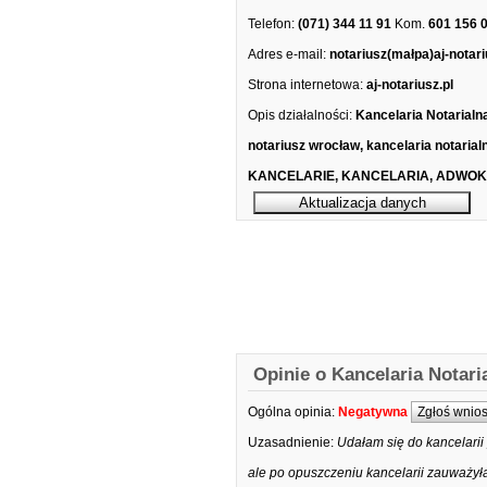
Telefon:
(071) 344 11 91
Kom.
601 156 
Adres e-mail:
notariusz(małpa)aj-notari
Strona internetowa:
aj-notariusz.pl
Opis działalności:
Kancelaria Notarialn
notariusz wrocław, kancelaria notarial
KANCELARIE, KANCELARIA, ADWOKAT
Opinie o Kancelaria Notar
Ogólna opinia:
Negatywna
Zgłoś wnio
Uzasadnienie:
Udałam się do kancelarii
ale po opuszczeniu kancelarii zauważyła