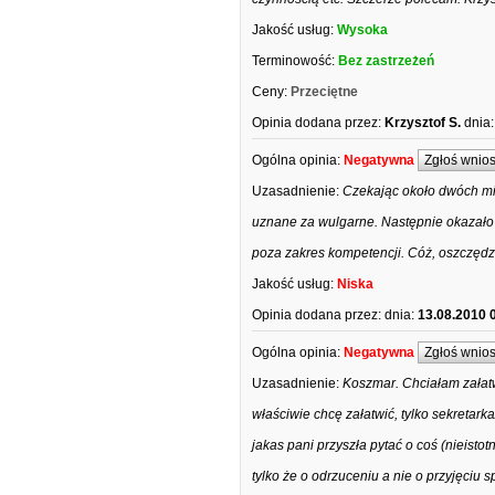
Jakość usług:
Wysoka
Terminowość:
Bez zastrzeżeń
Ceny:
Przeciętne
Opinia dodana przez:
Krzysztof S.
dnia:
Ogólna opinia:
Negatywna
Zgłoś wnio
Uzasadnienie:
Czekając około dwóch mi
uznane za wulgarne. Następnie okazało s
poza zakres kompetencji. Cóż, oszczędza
Jakość usług:
Niska
Opinia dodana przez:
dnia:
13.08.2010 
Ogólna opinia:
Negatywna
Zgłoś wnio
Uzasadnienie:
Koszmar. Chciałam załatw
właściwie chcę załatwić, tylko sekretar
jakas pani przyszła pytać o coś (nieist
tylko że o odrzuceniu a nie o przyjęciu 