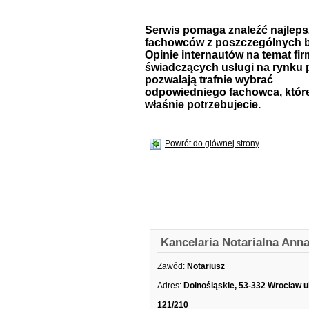
Serwis pomaga znaleźć najlep
fachowców z poszczególnych b
Opinie internautów na temat fir
świadczących usługi na rynku 
pozwalają trafnie wybrać
odpowiedniego fachowca, któr
właśnie potrzebujecie.
Powrót do głównej strony
Kancelaria Notarialna Ann
Zawód:
Notariusz
Adres:
Dolnośląskie, 53-332 Wrocław u
121/210