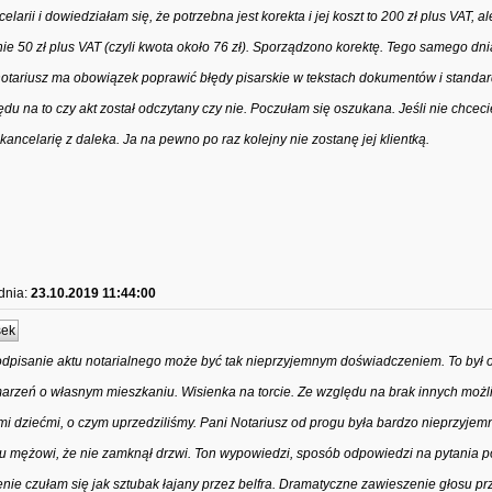
ii i dowiedziałam się, że potrzebna jest korekta i jej koszt to 200 zł plus VAT, a
ynie 50 zł plus VAT (czyli kwota około 76 zł). Sporządzono korektę. Tego samego dn
notariusz ma obowiązek poprawić błędy pisarskie w tekstach dokumentów i standa
ędu na to czy akt został odczytany czy nie. Poczułam się oszukana. Jeśli nie chceci
 kancelarię z daleka. Ja na pewno po raz kolejny nie zostanę jej klientką.
dnia:
23.10.2019 11:44:00
sek
odpisanie aktu notarialnego może być tak nieprzyjemnym doświadczeniem. To był o
marzeń o własnym mieszkaniu. Wisienka na torcie. Ze względu na brak innych możl
ymi dziećmi, o czym uprzedziliśmy. Pani Notariusz od progu była bardzo nieprzyjem
 mężowi, że nie zamknął drzwi. Ton wypowiedzi, sposób odpowiedzi na pytania 
ie czułam się jak sztubak łajany przez belfra. Dramatyczne zawieszenie głosu pr