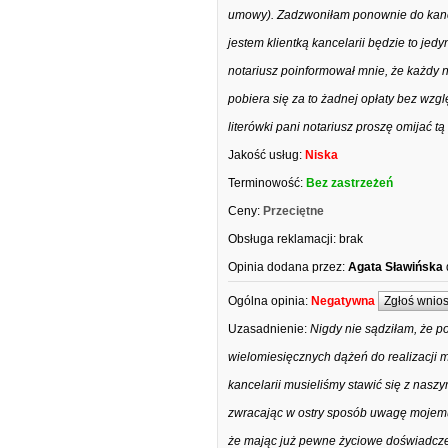
umowy). Zadzwoniłam ponownie do kancelar
jestem klientką kancelarii będzie to jed
notariusz poinformował mnie, że każdy 
pobiera się za to żadnej opłaty bez wzgl
literówki pani notariusz proszę omijać tą
Jakość usług:
Niska
Terminowość:
Bez zastrzeżeń
Ceny:
Przeciętne
Obsługa reklamacji:
brak
Opinia dodana przez:
Agata Sławińska
Ogólna opinia:
Negatywna
Zgłoś wnio
Uzasadnienie:
Nigdy nie sądziłam, że p
wielomiesięcznych dążeń do realizacji 
kancelarii musieliśmy stawić się z nasz
zwracając w ostry sposób uwagę mojemu
że mając już pewne życiowe doświadczen