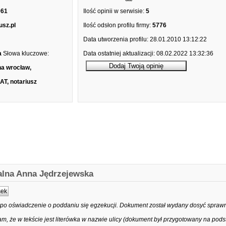
061
Ilość opinii w serwisie:
5
usz.pl
Ilość odsłon profilu firmy:
5776
Data utworzenia profilu:
28.01.2010 13:12:22
a
Słowa kluczowe:
Data ostatniej aktualizacji:
08.02.2022 13:32:36
na wrocław,
, notariusz
ialna Anna Jędrzejewska
sek
 po oświadczenie o poddaniu się egzekucji. Dokument został wydany dosyć sprawn
m, że w tekście jest literówka w nazwie ulicy (dokument był przygotowany na pod