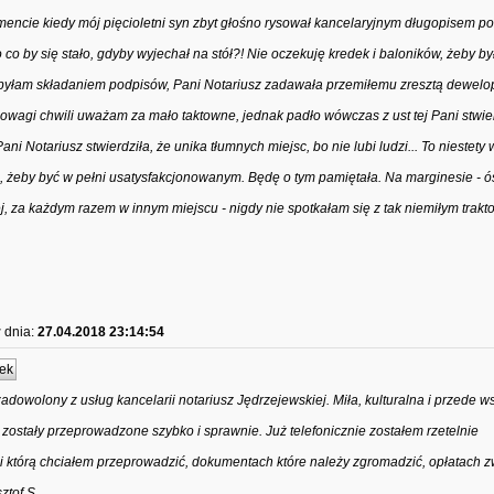
mencie kiedy mój pięcioletni syn zbyt głośno rysował kancelaryjnym długopisem po
o by się stało, gdyby wyjechał na stół?! Nie oczekuję kredek i baloników, żeby by
a byłam składaniem podpisów, Pani Notariusz zadawała przemiłemu zresztą dewelo
owagi chwili uważam za mało taktowne, jednak padło wówczas z ust tej Pani stwie
ani Notariusz stwierdziła, że unika tłumnych miejsc, bo nie lubi ludzi... To niestety 
, żeby być w pełni usatysfakcjonowanym. Będę o tym pamiętała. Na marginesie - 
ej, za każdym razem w innym miejscu - nigdy nie spotkałam się z tak niemiłym trak
r
dnia:
27.04.2018 23:14:54
ek
dowolony z usług kancelarii notariusz Jędrzejewskiej. Miła, kulturalna i przede w
zostały przeprowadzone szybko i sprawnie. Już telefonicznie zostałem rzetelnie
 którą chciałem przeprowadzić, dokumentach które należy zgromadzić, opłatach 
ztof S.