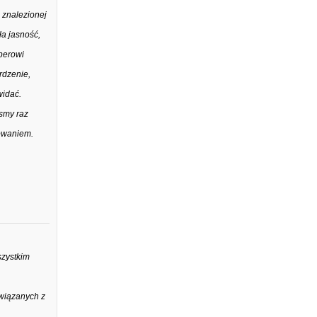
 znalezionej
ła jasność,
perowi
rdzenie,
widać.
ósmy raz
towaniem.
szystkim
związanych z