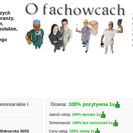
szych
ranży.
m,
polskim,
ego
miniarskie i
Ocena:
100% pozytywna
1x
Jakość usług:
100% wysoka
1x
Terminowość:
100% bez zastrzeżeń
1x
 Bokserska 36/50
Ceny usług:
100% niskie
1x