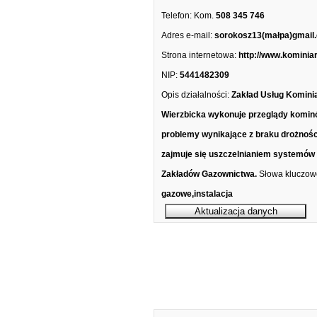
Telefon:
Kom.
508 345 746
Adres e-mail:
sorokosz13(małpa)gmail
Strona internetowa:
http://www.kominia
NIP:
5441482309
Opis działalności:
Zakład Usług Komini
Wierzbicka wykonuje przeglądy kominó
problemy wynikające z braku drożnoś
zajmuje się uszczelnianiem systemów 
Zakładów Gazownictwa.
Słowa kluczow
gazowe,instalacja