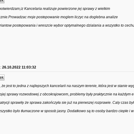
ek
twierdzam,iz Kancelaria realizuje powierzone jej sprawy z wielkim
cznie.Prowadzac moje postepowanie moglem liczyc na doglebna analize
riantow postepowania i wreszcie wybor optymalnego dzialania a wszystko to cech
:
26.10.2022 11:03:32
ek
e jest to jedna z najlepszych kancelarii na naszym terenie, która jest w stanie w
ojej sprawy rozwodowej z obcokrajowcem, problemy były praktycznie na każdym et
atrycji sprawiły że sprawa zakończyła sie już na pierwszej rozprawie. Caly czas b
zystko bylo tłumaczone w sposob jasny. Dodatkowo są to osoby bardzo ciepłe i w