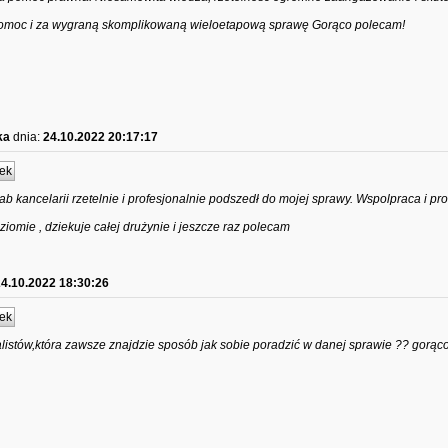
omoc i za wygraną skomplikowaną wieloetapową sprawę Gorąco polecam!
ka
dnia:
24.10.2022 20:17:17
ek
ab kancelarii rzetelnie i profesjonalnie podszedł do mojej sprawy. Wspolpraca i p
omie , dziekuje całej drużynie i jeszcze raz polecam
24.10.2022 18:30:26
ek
listów,która zawsze znajdzie sposób jak sobie poradzić w danej sprawie ?? gorą