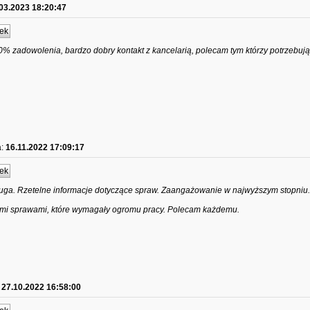
03.2023 18:20:47
ek
0% zadowolenia, bardzo dobry kontakt z kancelarią, polecam tym którzy potrzebuj
:
16.11.2022 17:09:17
ek
ługa. Rzetelne informacje dotyczące spraw. Zaangażowanie w najwyższym stopniu
zymi sprawami, które wymagały ogromu pracy. Polecam każdemu.
27.10.2022 16:58:00