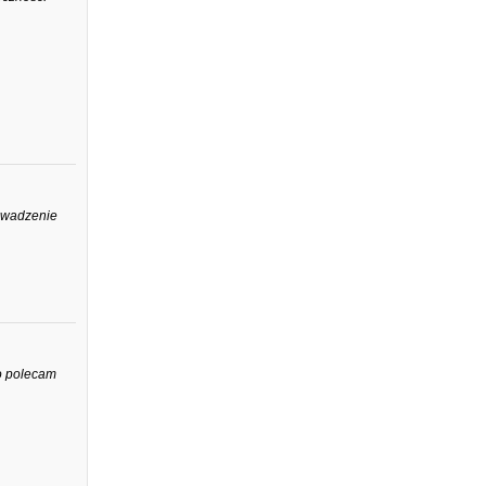
rowadzenie
co polecam