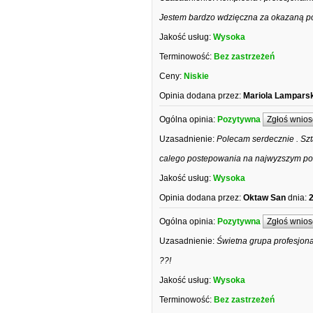
Jestem bardzo wdzięczna za okazaną p
Jakość usług:
Wysoka
Terminowość:
Bez zastrzeżeń
Ceny:
Niskie
Opinia dodana przez:
Mariola Lampars
Ogólna opinia:
Pozytywna
Zgłoś wnios
Uzasadnienie:
Polecam serdecznie . Szt
calego postepowania na najwyzszym pozi
Jakość usług:
Wysoka
Opinia dodana przez:
Oktaw San
dnia:
Ogólna opinia:
Pozytywna
Zgłoś wnios
Uzasadnienie:
Świetna grupa profesjona
??!
Jakość usług:
Wysoka
Terminowość:
Bez zastrzeżeń