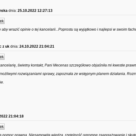
inska
dnia:
25.10.2022 12:27:13
ek
 aby wrazić opinie o tej kancelarii...Poprostu są wyjątkowo i najlepsi w swoim fachu
 z uk
dnia:
24.10.2022 21:04:21
ek
ncelarię, świetny kontakt, Pani Mecenas szczegółowo objaśniła mi kwestie praw
 z możliwymi rozwiązaniami sprawy, zapoznała ze wstępnym planem działania. Roz
ie.
2022 21:04:18
ek
na pomoc prawna. Niesamowita wiedza, rzetelność ogromne zaangażowanie i skut