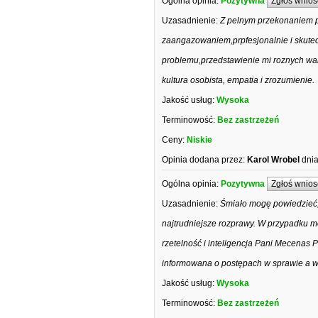
Ogólna opinia:
Pozytywna
Zgłoś wnios
Uzasadnienie:
Z pelnym przekonaniem po
zaangazowaniem,prpfesjonalnie i skute
problemu,przedstawienie mi roznych wa
kultura osobista, empatia i zrozumienie.
Jakość usług:
Wysoka
Terminowość:
Bez zastrzeżeń
Ceny:
Niskie
Opinia dodana przez:
Karol Wrobel
dnia
Ogólna opinia:
Pozytywna
Zgłoś wnios
Uzasadnienie:
Śmiało mogę powiedzieć, ż
najtrudniejsze rozprawy. W przypadku m
rzetelność i inteligencja Pani Mecenas P
informowana o postępach w sprawie a ws
Jakość usług:
Wysoka
Terminowość:
Bez zastrzeżeń