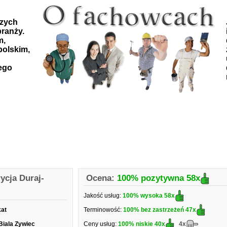
szych
ranży.
m,
polskim,
ego
ycja Duraj-
Ocena:
100% pozytywna
58x
Jakość usług:
100% wysoka
58x
kat
Terminowość:
100% bez zastrzeżeń
47x
Biala Zywiec
Ceny usług:
100% niskie
40x
4x