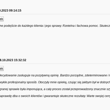
0.2023 09:14:15
ek
lne podejście do każdego klienta i jego sprawy. Rzetelna i fachowa pomoc. Skutecz
8.10.2023 15:32:32
ek
ecydowanie zasługuje na pozytywną opinię. Bardzo porządne, zdeterminowane i 
zwykle profesjonalny sposób. Otoczyły mnie opieką, czując się jakbym był w dobryc
ranej sprawie była imponująca, a cały proces został przeprowadzony znacznie szy
naprawdę dba o swoich klientów i gwarantuje skuteczne rezultaty. Warte swojej cen