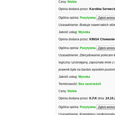
Ceny:
Niskie
Opinia dodana przez:
Karolina Serwec
Ogólna opinia:
Pozytywna
Zgłoś wnios
Uzasadnienie:
Brakuje nawet takich słów
Jakość usług:
Wysoka
Opinia dodana przez:
KINGA Chowaniec
Ogólna opinia:
Pozytywna
Zgłoś wnios
Uzasadnienie:
Zdecydowanie polecam ka
logiczny i przestępny, zapoznała mnie
prawnik była na bardzo wysokim poziom
Jakość usług:
Wysoka
Terminowość:
Bez zastrzeżeń
Ceny:
Niskie
Opinia dodana przez:
K.F.K
dnia:
24.10.
Ogólna opinia:
Pozytywna
Zgłoś wnios
Uzasadnienie:
Kompletna i profesjonal