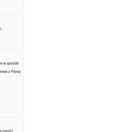
...
ne w sposób
mowa z Panią
eczność!