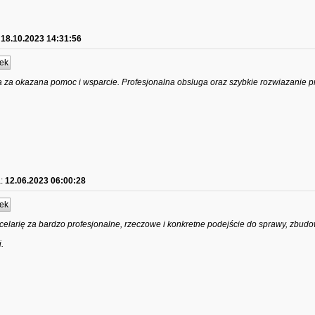
18.10.2023 14:31:56
ek
 za okazana pomoc i wsparcie. Profesjonalna obsluga oraz szybkie rozwiazanie p
:
12.06.2023 06:00:28
ek
elarię za bardzo profesjonalne, rzeczowe i konkretne podejście do sprawy, zbud
.