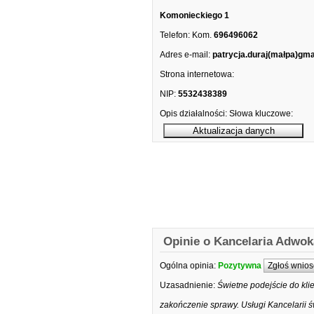
Komonieckiego 1
Telefon:
Kom.
696496062
Adres e-mail:
patrycja.duraj(małpa)gma
Strona internetowa:
NIP:
5532438389
Opis działalności:
Słowa kluczowe:
Opinie o Kancelaria Adwok
Ogólna opinia:
Pozytywna
Zgłoś wnios
Uzasadnienie:
Świetne podejście do kl
zakończenie sprawy. Usługi Kancelarii