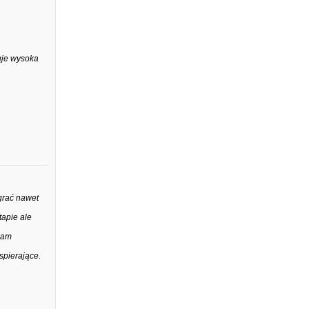
uje wysoka
ygrać nawet
apie ale
ylam
spierające.