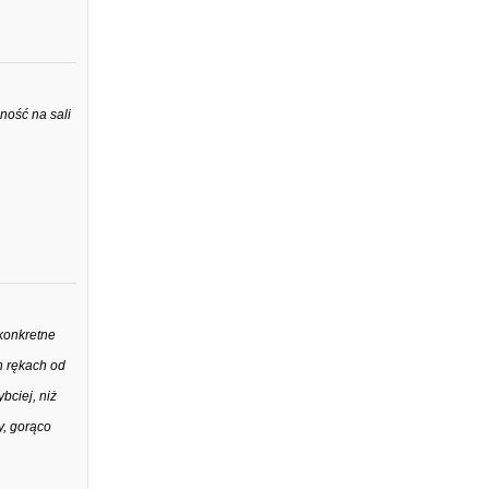
ność na sali
konkretne
h rękach od
bciej, niż
y, gorąco