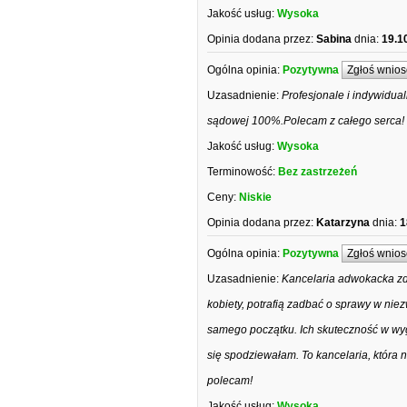
Jakość usług:
Wysoka
Opinia dodana przez:
Sabina
dnia:
19.1
Ogólna opinia:
Pozytywna
Zgłoś wnios
Uzasadnienie:
Profesjonale i indywidua
sądowej 100%.Polecam z całego serca!
Jakość usług:
Wysoka
Terminowość:
Bez zastrzeżeń
Ceny:
Niskie
Opinia dodana przez:
Katarzyna
dnia:
1
Ogólna opinia:
Pozytywna
Zgłoś wnios
Uzasadnienie:
Kancelaria adwokacka zd
kobiety, potrafią zadbać o sprawy w nie
samego początku. Ich skuteczność w wyg
się spodziewałam. To kancelaria, która 
polecam!
Jakość usług:
Wysoka