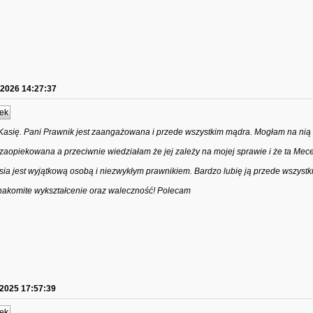
.2026 14:27:37
ek
się. Pani Prawnik jest zaangażowana i przede wszystkim mądra. Mogłam na nią l
 zaopiekowana a przeciwnie wiedziałam że jej zależy na mojej sprawie i że ta Mec
sia jest wyjątkową osobą i niezwykłym prawnikiem. Bardzo lubię ją przede wszystk
 znakomite wykształcenie oraz waleczność! Polecam
.2025 17:57:39
ek