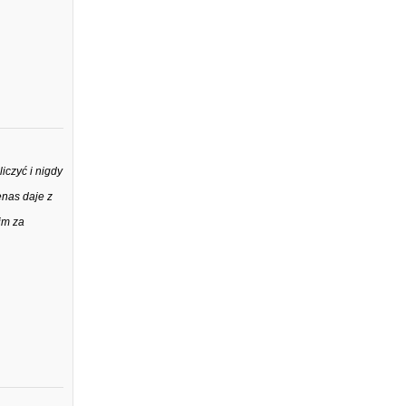
iczyć i nigdy
enas daje z
im za