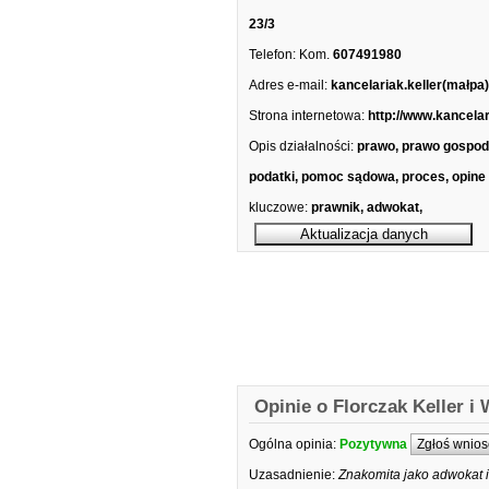
23/3
Telefon:
Kom.
607491980
Adres e-mail:
kancelariak.keller(małpa
Strona internetowa:
http://www.kancelari
Opis działalności:
prawo, prawo gospod
podatki, pomoc sądowa, proces, opine
kluczowe:
prawnik, adwokat,
Opinie o Florczak Keller i
Ogólna opinia:
Pozytywna
Zgłoś wnios
Uzasadnienie:
Znakomita jako adwokat 