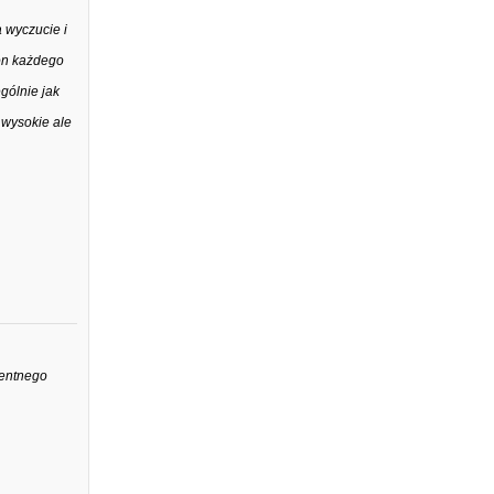
 wyczucie i
ron każdego
ególnie jak
 wysokie ale
wentnego