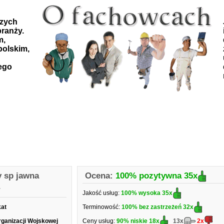
szych
ranży.
m,
polskim,
ego
y sp jawna
Ocena:
100% pozytywna
35x
r
Jakość usług:
100% wysoka
35x
kat
Terminowość:
100% bez zastrzeżeń
32x
rganizacji Wojskowej
Ceny usług:
90% niskie
18x
13x
2x