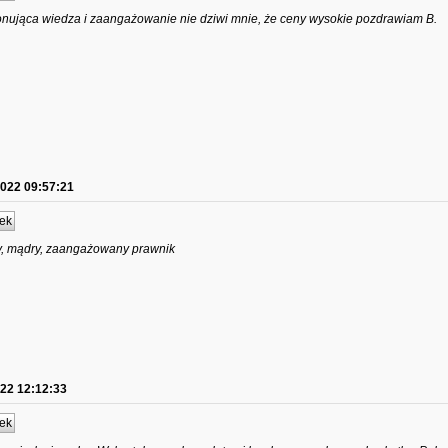
nująca wiedza i zaangażowanie nie dziwi mnie, że ceny wysokie pozdrawiam B.
2022 09:57:21
ek
y, mądry, zaangażowany prawnik
022 12:12:33
ek