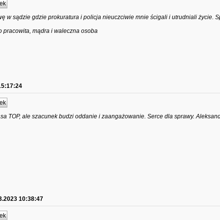
ek
w sądzie gdzie prokuratura i policja nieuczciwie mnie ścigali i utrudniali życie. 
 pracowita, mądra i waleczna osoba
15:17:24
ek
asa TOP, ale szacunek budzi oddanie i zaangażowanie. Serce dla sprawy. Aleksan
3.2023 10:38:47
ek