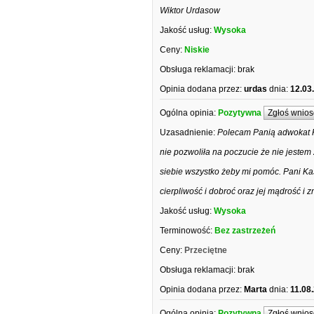
Wiktor Urdasow
Jakość usług:
Wysoka
Ceny:
Niskie
Obsługa reklamacji:
brak
Opinia dodana przez:
urdas
dnia:
12.03
Ogólna opinia:
Pozytywna
Zgłoś wnios
Uzasadnienie:
Polecam Panią adwokat Ka
nie pozwoliła na poczucie że nie jestem
siebie wszystko żeby mi pomóc. Pani Ka
cierpliwość i dobroć oraz jej mądrość i
Jakość usług:
Wysoka
Terminowość:
Bez zastrzeżeń
Ceny:
Przeciętne
Obsługa reklamacji:
brak
Opinia dodana przez:
Marta
dnia:
11.08
Ogólna opinia:
Pozytywna
Zgłoś wnios