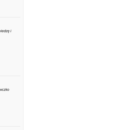
iedzę i
ywczko