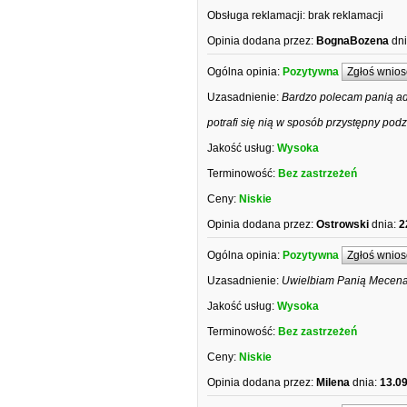
Obsługa reklamacji:
brak reklamacji
Opinia dodana przez:
BognaBozena
dni
Ogólna opinia:
Pozytywna
Zgłoś wnios
Uzasadnienie:
Bardzo polecam panią ad
potrafi się nią w sposób przystępny pod
Jakość usług:
Wysoka
Terminowość:
Bez zastrzeżeń
Ceny:
Niskie
Opinia dodana przez:
Ostrowski
dnia:
2
Ogólna opinia:
Pozytywna
Zgłoś wnios
Uzasadnienie:
Uwielbiam Panią Mecenas
Jakość usług:
Wysoka
Terminowość:
Bez zastrzeżeń
Ceny:
Niskie
Opinia dodana przez:
Milena
dnia:
13.0