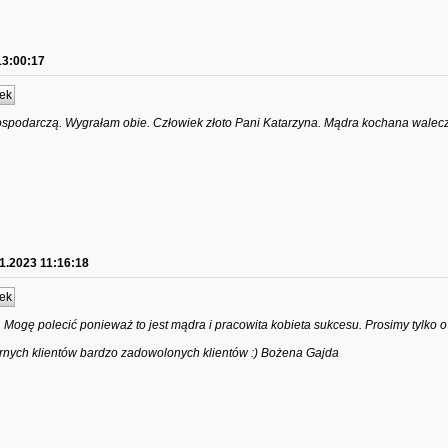
13:00:17
ek
ospodarczą. Wygrałam obie. Człowiek złoto Pani Katarzyna. Mądra kochana walecz
1.2023 11:16:18
ek
 Mogę polecić ponieważ to jest mądra i pracowita kobieta sukcesu. Prosimy tylko o 
rnych klientów bardzo zadowolonych klientów :) Bożena Gajda