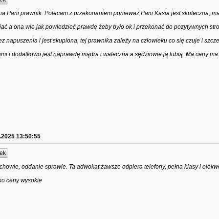
 Pani prawnik. Polecam z przekonaniem ponieważ Pani Kasia jest skuteczna, ma
ać a ona wie jak powiedzieć prawdę żeby było ok i przekonać do pozytywnych st
ez napuszenia i jest skupiona, tej prawnika zależy na człowieku co się czuje i szcz
mi i dodatkowo jest naprawdę mądra i waleczna a sędziowie ją lubią. Ma ceny ma
.2025 13:50:55
ek
achowie, oddanie sprawie. Ta adwokat zawsze odpiera telefony, pełna klasy i elok
lko ceny wysokie