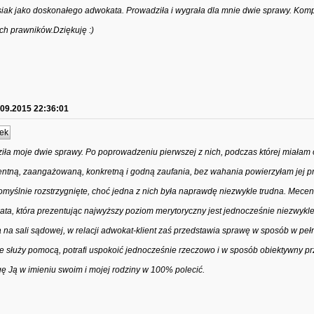
ak jako doskonałego adwokata. Prowadziła i wygrała dla mnie dwie sprawy. Komp
ich prawników.Dziękuję :)
.09.2015 22:36:01
ek
ła moje dwie sprawy. Po poprowadzeniu pierwszej z nich, podczas której miałam 
entną, zaangażowaną, konkretną i godną zaufania, bez wahania powierzyłam jej 
pomyślnie rozstrzygnięte, choć jedna z nich była naprawdę niezwykle trudna. Mece
kata, która prezentując najwyższy poziom merytoryczny jest jednocześnie niezwykl
na na sali sądowej, w relacji adwokat-klient zaś przedstawia sprawę w sposób w peł
ie służy pomocą, potrafi uspokoić jednocześnie rzeczowo i w sposób obiektywny p
 Ją w imieniu swoim i mojej rodziny w 100% polecić.