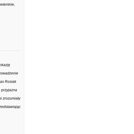
etentnie,
okazję
prowadzenie
nas Rosiak
e przyjazna
ni zrozumiały
rzedstawiając