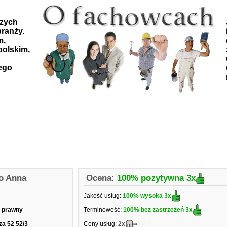
szych
ranży.
m,
polskim,
ego
o Anna
Ocena:
100% pozytywna
3x
Jakość usług:
100% wysoka
3x
a prawny
Terminowość:
100% bez zastrzeżeń
3x
za 52 52/3
Ceny usług:
2x