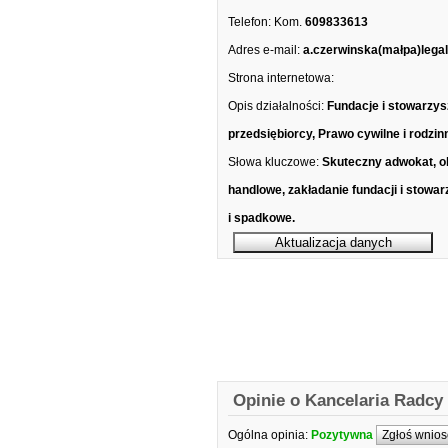
Telefon:
Kom.
609833613
Adres e-mail:
a.czerwinska(małpa)legal
Strona internetowa:
Opis działalności:
Fundacje i stowarzys
przedsiębiorcy, Prawo cywilne i rodz
Słowa kluczowe:
Skuteczny adwokat, o
handlowe, zakładanie fundacji i stowa
i spadkowe.
Opinie o Kancelaria Radc
Ogólna opinia:
Pozytywna
Zgłoś wnios