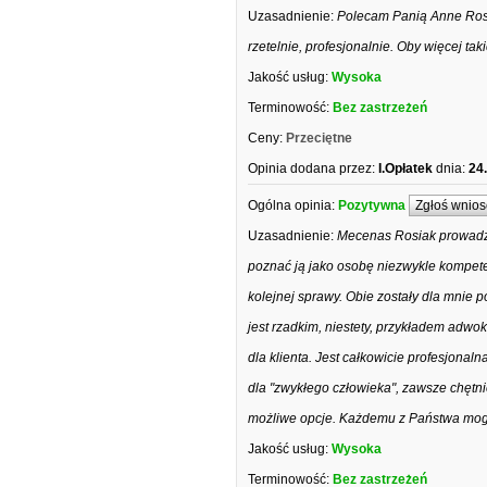
Uzasadnienie:
Polecam Panią Anne Rosi
rzetelnie, profesjonalnie. Oby więcej tak
Jakość usług:
Wysoka
Terminowość:
Bez zastrzeżeń
Ceny:
Przeciętne
Opinia dodana przez:
I.Opłatek
dnia:
24
Ogólna opinia:
Pozytywna
Zgłoś wnios
Uzasadnienie:
Mecenas Rosiak prowadzi
poznać ją jako osobę niezwykle kompet
kolejnej sprawy. Obie zostały dla mnie 
jest rzadkim, niestety, przykładem adwo
dla klienta. Jest całkowicie profesjonal
dla "zwykłego człowieka", zawsze chętn
możliwe opcje. Każdemu z Państwa mogę
Jakość usług:
Wysoka
Terminowość:
Bez zastrzeżeń