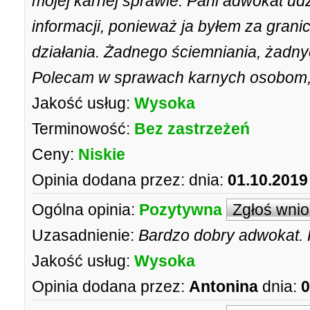
mojej karnej sprawie. Pani adwokat udz
informacji, ponieważ ja byłem za gran
działania. Żadnego ściemniania, żadnych
Polecam w sprawach karnych osobom, 
Jakość usług:
Wysoka
Terminowość:
Bez zastrzeżeń
Ceny:
Niskie
Opinia dodana przez:
dnia:
01.10.2019
Ogólna opinia:
Pozytywna
Zgłoś wni
Uzasadnienie:
Bardzo dobry adwokat. 
Jakość usług:
Wysoka
Opinia dodana przez:
Antonina
dnia:
0