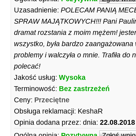
Uzasadnienie:
POLECAM PANIĄ MEC
SPRAW MAJĄTKOWYCH!!! Pani Paulink
dramat rozstania z moim mężem! jeste
wszystko, była bardzo zaangażowana 
problemy i walczyła o mnie. Trafiła do 
polecać!
Jakość usług:
Wysoka
Terminowość:
Bez zastrzeżeń
Ceny:
Przeciętne
Obsługa reklamacji:
KeshaR
Opinia dodana przez:
dnia:
22.08.2018
Ogólna opinia:
Pozytywna
Zgłoś wni