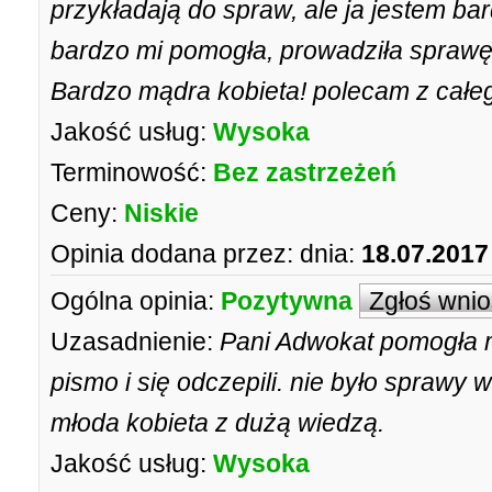
przykładają do spraw, ale ja jestem ba
bardzo mi pomogła, prowadziła sprawę
Bardzo mądra kobieta! polecam z całe
Jakość usług:
Wysoka
Terminowość:
Bez zastrzeżeń
Ceny:
Niskie
Opinia dodana przez:
dnia:
18.07.2017
Ogólna opinia:
Pozytywna
Zgłoś wni
Uzasadnienie:
Pani Adwokat pomogła m
pismo i się odczepili. nie było sprawy 
młoda kobieta z dużą wiedzą.
Jakość usług:
Wysoka