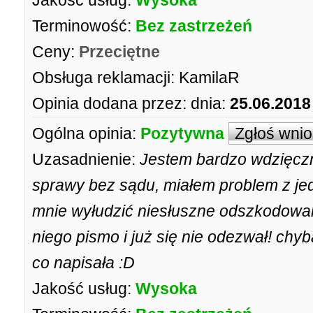
Jakość usług:
Wysoka
Terminowość:
Bez zastrzeżeń
Ceny:
Przeciętne
Obsługa reklamacji:
KamilaR
Opinia dodana przez:
dnia:
25.06.2018
Ogólna opinia:
Pozytywna
Zgłoś wni
Uzasadnienie:
Jestem bardzo wdzięczny
sprawy bez sądu, miałem problem z je
mnie wyłudzić niesłuszne odszkodowan
niego pismo i już się nie odezwał! chyba
co napisała :D
Jakość usług:
Wysoka