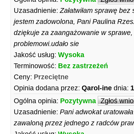
Uzasadnienie:
Załatwiłam sprawę bez 
jestem zadowolona, Pani Paulina Rzeszu
dziękuje za zaangażowanie w sprawe, 
problemowi.udało sie
Jakość usług:
Wysoka
Terminowość:
Bez zastrzeżeń
Ceny:
Przeciętne
Opinia dodana przez:
Qarol-ine
dnia:
1
Ogólna opinia:
Pozytywna
Zgłoś wni
Uzasadnienie:
Pani adwokat uratował
zawaloną przez jednego z radców praw