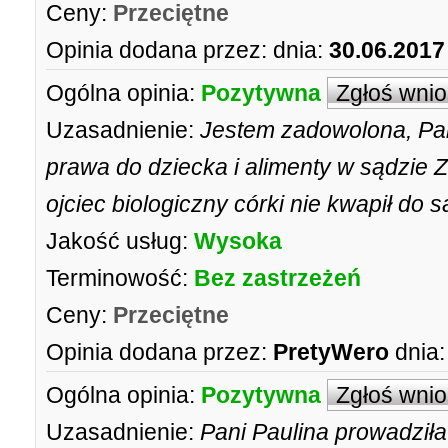
Ceny:
Przeciętne
Opinia dodana przez:
dnia:
30.06.2017
Ogólna opinia:
Pozytywna
Zgłoś wni
Uzasadnienie:
Jestem zadowolona, Pa
prawa do dziecka i alimenty w sądzie 
ojciec biologiczny córki nie kwapił do s
Jakość usług:
Wysoka
Terminowość:
Bez zastrzeżeń
Ceny:
Przeciętne
Opinia dodana przez:
PretyWero
dnia:
Ogólna opinia:
Pozytywna
Zgłoś wni
Uzasadnienie:
Pani Paulina prowadził