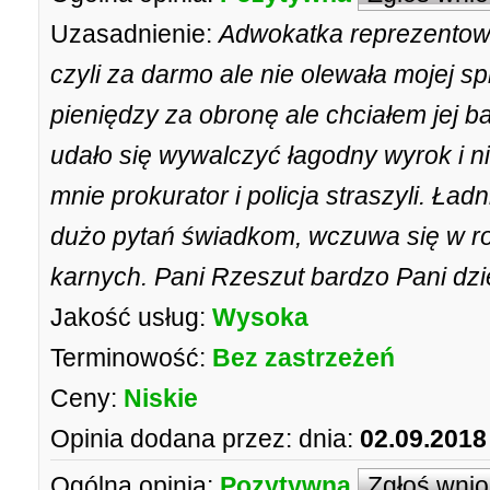
Uzasadnienie:
Adwokatka reprezentow
czyli za darmo ale nie olewała mojej s
pieniędzy za obronę ale chciałem jej 
udało się wywalczyć łagodny wyrok i ni
mnie prokurator i policja straszyli. Ła
dużo pytań świadkom, wczuwa się w r
karnych. Pani Rzeszut bardzo Pani dzi
Jakość usług:
Wysoka
Terminowość:
Bez zastrzeżeń
Ceny:
Niskie
Opinia dodana przez:
dnia:
02.09.2018
Ogólna opinia:
Pozytywna
Zgłoś wni