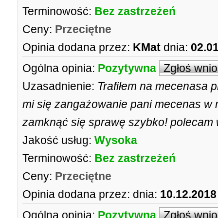
Terminowość:
Bez zastrzeżeń
Ceny:
Przeciętne
Opinia dodana przez:
KMat
dnia:
02.0
Ogólna opinia:
Pozytywna
Zgłoś wni
Uzasadnienie:
Trafiłem na mecenasa pr
mi się zangażowanie pani mecenas w 
zamknąć się sprawę szybko! polecam
Jakość usług:
Wysoka
Terminowość:
Bez zastrzeżeń
Ceny:
Przeciętne
Opinia dodana przez:
dnia:
10.12.2018
Ogólna opinia:
Pozytywna
Zgłoś wni