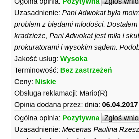
Ogólna opinia:
Pozytywna
Zgłoś wni
Uzasadnienie:
Pani Adwokat była moim
problem z błędami młodości. Dostałem
kradzieże, Pani Adwokat jest miła i sk
prokuratorami i wysokim sądem. Podob
Jakość usług:
Wysoka
Terminowość:
Bez zastrzeżeń
Ceny:
Niskie
Obsługa reklamacji:
Mario(R)
Opinia dodana przez:
dnia:
06.04.2017
Ogólna opinia:
Pozytywna
Zgłoś wni
Uzasadnienie:
Mecenas Paulina Rzeszu