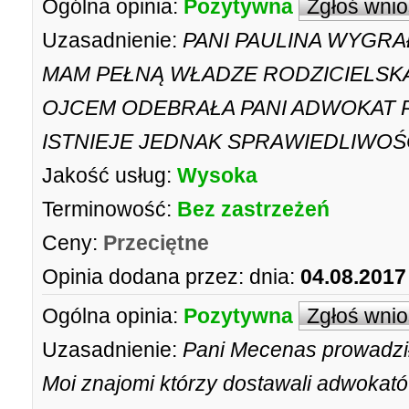
Ogólna opinia:
Pozytywna
Zgłoś wni
Uzasadnienie:
PANI PAULINA WYGRAŁ
MAM PEŁNĄ WŁADZE RODZICIELSKA
OJCEM ODEBRAŁA PANI ADWOKAT
ISTNIEJE JEDNAK SPRAWIEDLIWOŚĆ
Jakość usług:
Wysoka
Terminowość:
Bez zastrzeżeń
Ceny:
Przeciętne
Opinia dodana przez:
dnia:
04.08.2017
Ogólna opinia:
Pozytywna
Zgłoś wni
Uzasadnienie:
Pani Mecenas prowadził
Moi znajomi którzy dostawali adwokatów