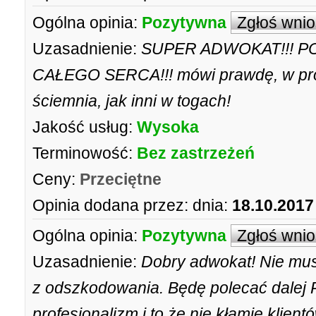
Ogólna opinia:
Pozytywna
Zgłoś wni
Uzasadnienie:
SUPER ADWOKAT!!! P
CAŁEGO SERCA!!! mówi prawdę, w pros
ściemnia, jak inni w togach!
Jakość usług:
Wysoka
Terminowość:
Bez zastrzeżeń
Ceny:
Przeciętne
Opinia dodana przez:
dnia:
18.10.2017
Ogólna opinia:
Pozytywna
Zgłoś wni
Uzasadnienie:
Dobry adwokat! Nie mus
z odszkodowania. Będę polecać dalej P
profesjonalizm i to że nie kłamię klien