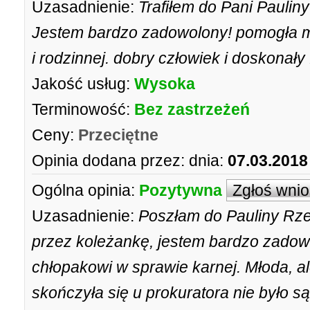
Uzasadnienie:
Trafiłem do Pani Pauliny
Jestem bardzo zadowolony! pomogła m
i rodzinnej. dobry człowiek i doskonały
Jakość usług:
Wysoka
Terminowość:
Bez zastrzeżeń
Ceny:
Przeciętne
Opinia dodana przez:
dnia:
07.03.2018
Ogólna opinia:
Pozytywna
Zgłoś wni
Uzasadnienie:
Poszłam do Pauliny Rzes
przez koleżankę, jestem bardzo zado
chłopakowi w sprawie karnej. Młoda, a
skończyła się u prokuratora nie było s