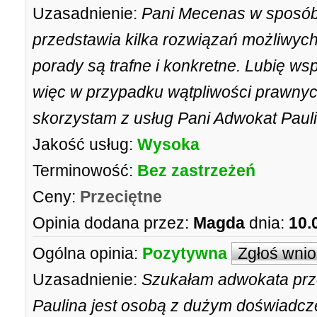
Uzasadnienie:
Pani Mecenas w sposób 
przedstawia kilka rozwiązań możliwych
porady są trafne i konkretne. Lubię ws
więc w przypadku wątpliwości prawny
skorzystam z usług Pani Adwokat Paul
Jakość usług:
Wysoka
Terminowość:
Bez zastrzeżeń
Ceny:
Przeciętne
Opinia dodana przez:
Magda
dnia:
10.
Ogólna opinia:
Pozytywna
Zgłoś wni
Uzasadnienie:
Szukałam adwokata prze
Paulina jest osobą z dużym doświadcze