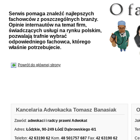
Serwis pomaga znaleźć najlepszych
fachowców z poszczególnych branży.
Opinie internautów na temat firm,
świadczących usługi na rynku polskim,
pozwalają trafnie wybrać
odpowiedniego fachowca, którego
właśnie potrzebujecie.
Powrót do głównej strony
Kancelaria Adwokacka Tomasz Banasiak
O
Zawód:
adwokaci i radcy prawni Adwokat
Ja
Adres:
Łódzkie, 90-249 Łódź Dąbrowskiego 4/1
Te
Telefon:
42 63190 62
Kom.
48 501757 687
Fax:
42 63190 62
Ce