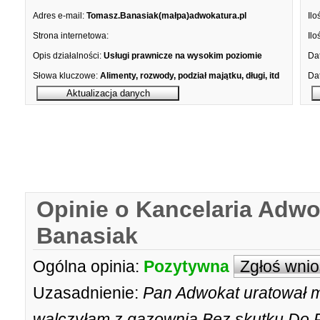
Adres e-mail:
Tomasz.Banasiak(małpa)adwokatura.pl
Ilo
Strona internetowa:
Ilo
Opis działalności:
Usługi prawnicze na wysokim poziomie
Dat
Słowa kluczowe:
Alimenty, rozwody, podział majątku, długi, itd
Dat
Opinie o Kancelaria Adw
Banasiak
Ogólna opinia:
Pozytywna
Zgłoś wni
Uzasadnienie:
Pan Adwokat uratował m
walczyłam z gazownią.Bez skutku.Do 