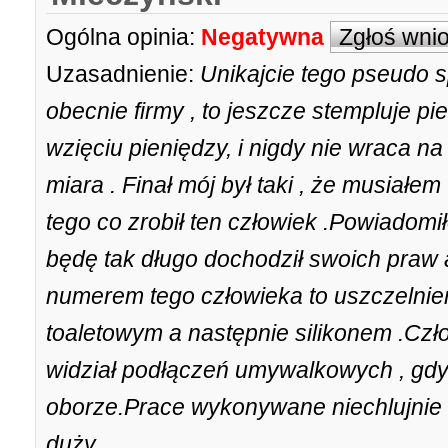
Ogólna opinia:
Negatywna
Zgłoś wni
Uzasadnienie:
Unikajcie tego pseudo sp
obecnie firmy , to jeszcze stempluje pie
wzięciu pieniędzy, i nigdy nie wraca na 
miara . Finał mój był taki , że musiał
tego co zrobił ten człowiek .Powiadomił
będę tak długo dochodził swoich pra
numerem tego człowieka to uszczelnie
toaletowym a następnie silikonem .Czł
widział podłączeń umywalkowych , gdyż 
oborze.Prace wykonywane niechlujnie 
duży.