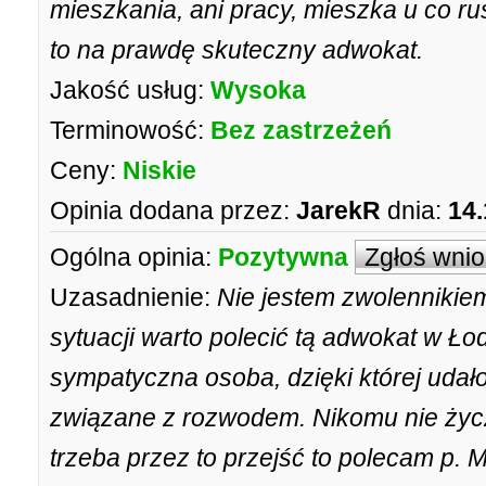
mieszkania, ani pracy, mieszka u co r
to na prawdę skuteczny adwokat.
Jakość usług:
Wysoka
Terminowość:
Bez zastrzeżeń
Ceny:
Niskie
Opinia dodana przez:
JarekR
dnia:
14.
Ogólna opinia:
Pozytywna
Zgłoś wni
Uzasadnienie:
Nie jestem zwolennikiem
sytuacji warto polecić tą adwokat w Ło
sympatyczna osoba, dzięki której udało
związane z rozwodem. Nikomu nie życzę 
trzeba przez to przejść to polecam p. 