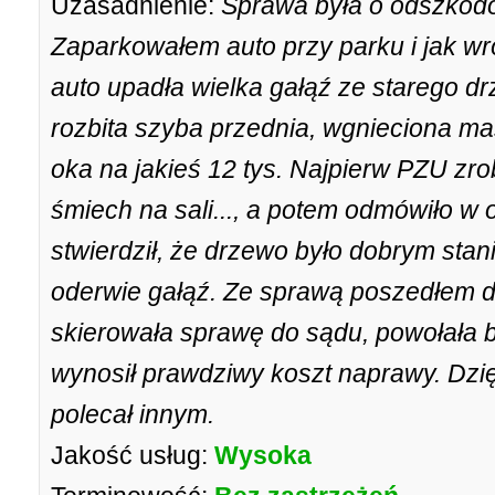
Uzasadnienie:
Sprawa była o odszkod
Zaparkowałem auto przy parku i jak wr
auto upadła wielka gałąź ze starego dr
rozbita szyba przednia, wgnieciona ma
oka na jakieś 12 tys. Najpierw PZU zro
śmiech na sali..., a potem odmówiło w 
stwierdził, że drzewo było dobrym stani
oderwie gałąź. Ze sprawą poszedłem do
skierowała sprawę do sądu, powołała bi
wynosił prawdziwy koszt naprawy. Dzię
polecał innym.
Jakość usług:
Wysoka