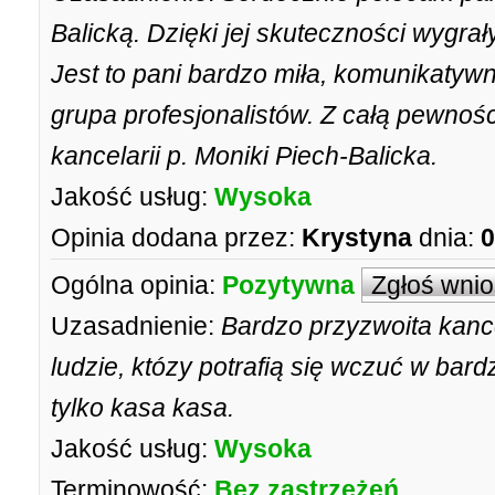
Balicką. Dzięki jej skuteczności wygr
Jest to pani bardzo miła, komunikatywn
grupa profesjonalistów. Z całą pewnośc
kancelarii p. Moniki Piech-Balicka.
Jakość usług:
Wysoka
Opinia dodana przez:
Krystyna
dnia:
0
Ogólna opinia:
Pozytywna
Zgłoś wni
Uzasadnienie:
Bardzo przyzwoita kance
ludzie, któzy potrafią się wczuć w bard
tylko kasa kasa.
Jakość usług:
Wysoka
Terminowość:
Bez zastrzeżeń