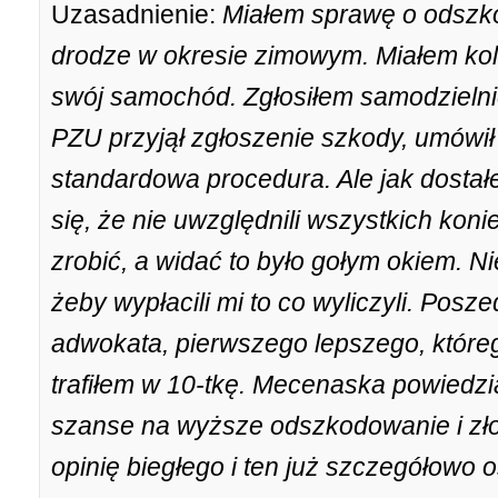
Uzasadnienie:
Miałem sprawę o odszk
drodze w okresie zimowym. Miałem koli
swój samochód. Zgłosiłem samodzielni
PZU przyjął zgłoszenie szkody, umówił s
standardowa procedura. Ale jak dostał
się, że nie uwzględnili wszystkich kon
zrobić, a widać to było gołym okiem. N
żeby wypłacili mi to co wyliczyli. Pos
adwokata, pierwszego lepszego, któreg
trafiłem w 10-tkę. Mecenaska powiedział
szanse na wyższe odszkodowanie i zło
opinię biegłego i ten już szczegółowo 