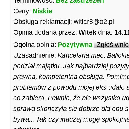
Terminowość:
Bez zastrzeżeń
Ceny:
Niskie
Obsługa reklamacji:
witiar8@o2.pl
Opinia dodana przez:
Witek
dnia:
14.1
Ogólna opinia:
Pozytywna
Zgłoś wni
Uzasadnienie:
Kancelaria mec. Balicki
podział majątku. Jak najbardziej pozy
prawna, kompetentna obsługa. Pomimo 
problemów z powodu mojej eks udało s
co zabiera. Pewnie, że nie wszystko ud
sprawa skończyła sie dobrze dla obu st
bywa... Tak czy inaczej mogę spokojnie