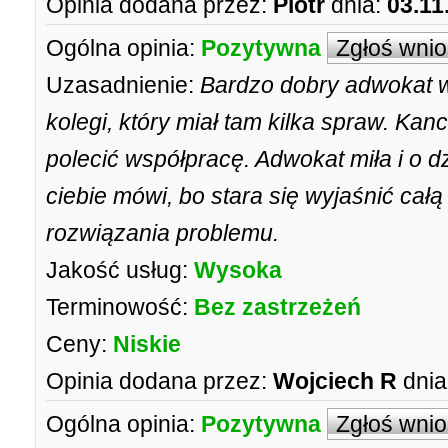
Opinia dodana przez:
Piotr
dnia:
03.11
Ogólna opinia:
Pozytywna
Zgłoś wni
Uzasadnienie:
Bardzo dobry adwokat w 
kolegi, który miał tam kilka spraw. Ka
polecić współpracę. Adwokat miła i o 
ciebie mówi, bo stara się wyjaśnić całą
rozwiązania problemu.
Jakość usług:
Wysoka
Terminowość:
Bez zastrzeżeń
Ceny:
Niskie
Opinia dodana przez:
Wojciech R
dnia
Ogólna opinia:
Pozytywna
Zgłoś wni