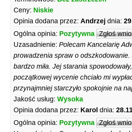
Ceny:
Niskie
Opinia dodana przez:
Andrzej
dnia:
29
Ogólna opinia:
Pozytywna
Zgłoś wni
Uzasadnienie:
Polecam Kancelarię Adw
prowadzenia spraw o odszkodowanie. J
bardzo miła. Jej starania spowodowały,
początkowej wycenie chciało mi wypła
przynajmniej starczyło spokojnie na 
Jakość usług:
Wysoka
Opinia dodana przez:
Karol
dnia:
28.1
Ogólna opinia:
Pozytywna
Zgłoś wni