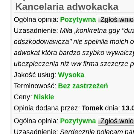
Kancelaria adwokacka
Ogólna opinia:
Pozytywna
Zgłoś wni
Uzasadnienie:
Miła ,konkretna gdy "du
odszkodowawcza" nie spełniła moich o
adwokat która bardzo szybko wywalczy
ubezpieczenia niż ww firma szczerze 
Jakość usług:
Wysoka
Terminowość:
Bez zastrzeżeń
Ceny:
Niskie
Opinia dodana przez:
Tomek
dnia:
13.
Ogólna opinia:
Pozytywna
Zgłoś wni
Uzasadnienie:
Serdecznie polecam pa