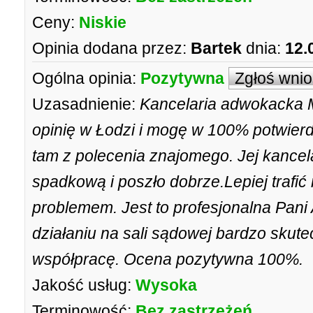
Ceny:
Niskie
Opinia dodana przez:
Bartek
dnia:
12.
Ogólna opinia:
Pozytywna
Zgłoś wni
Uzasadnienie:
Kancelaria adwokacka M
opinię w Łodzi i mogę w 100% potwierd
tam z polecenia znajomego. Jej kancel
spadkową i poszło dobrze.Lepiej trafi
problemem. Jest to profesjonalna Pan
działaniu na sali sądowej bardzo skut
współpracę. Ocena pozytywna 100%.
Jakość usług:
Wysoka
Terminowość:
Bez zastrzeżeń