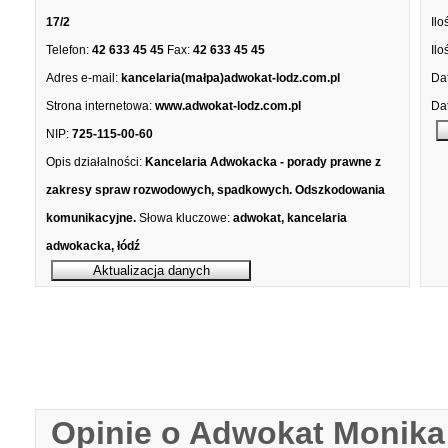
17/2
Ilo
Telefon:
42 633 45 45
Fax:
42 633 45 45
Ilo
Adres e-mail:
kancelaria(małpa)adwokat-lodz.com.pl
Dat
Strona internetowa:
www.adwokat-lodz.com.pl
Dat
NIP:
725-115-00-60
Opis działalności:
Kancelaria Adwokacka - porady prawne z
zakresy spraw rozwodowych, spadkowych. Odszkodowania
komunikacyjne.
Słowa kluczowe:
adwokat, kancelaria
adwokacka, łódź
Opinie o Adwokat Monika