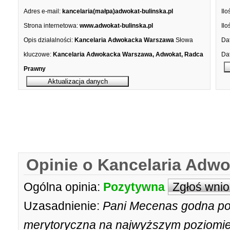
Adres e-mail:
kancelaria(małpa)adwokat-bulinska.pl
Ilo
Strona internetowa:
www.adwokat-bulinska.pl
Ilo
Opis działalności:
Kancelaria Adwokacka Warszawa
Słowa
Dat
kluczowe:
Kancelaria Adwokacka Warszawa, Adwokat, Radca
Dat
Prawny
Opinie o Kancelaria Adwo
Ogólna opinia:
Pozytywna
Zgłoś wni
Uzasadnienie:
Pani Mecenas godna pol
merytoryczna na najwyższym poziomie