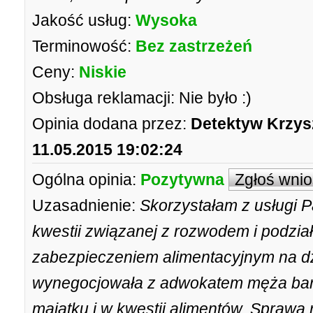
Jakość usług:
Wysoka
Terminowość:
Bez zastrzeżeń
Ceny:
Niskie
Obsługa reklamacji:
Nie było :)
Opinia dodana przez:
Detektyw Krzys
11.05.2015 19:02:24
Ogólna opinia:
Pozytywna
Zgłoś wni
Uzasadnienie:
Skorzystałam z usługi P
kwestii związanej z rozwodem i podzia
zabezpieczeniem alimentacyjnym na d
wynegocjowała z adwokatem męża bard
majątku i w kwestii alimentów. Spraw