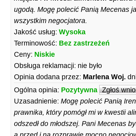
ugodą. Mogę polecić Panią Mecenas j
wszystkim negocjatora.
Jakość usług:
Wysoka
Terminowość:
Bez zastrzeżeń
Ceny:
Niskie
Obsługa reklamacji:
nie było
Opinia dodana przez:
Marlena Woj.
dn
Ogólna opinia:
Pozytywna
Zgłoś wni
Uzasadnienie:
Mogę polecić Panią Iren
prawnika, który pomógł mi w kwestii al
odszedł do młodszej. Pani Mecenas by
a przed i na rozprawie mocno negocj