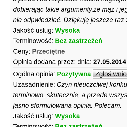
dobierając takie argumenty,że mąż i je
nie odpwiedzieć. Dziękuję jeszcze ra
Jakość usług:
Wysoka
Terminowość:
Bez zastrzeżeń
Ceny:
Przeciętne
Opinia dodana przez:
dnia:
27.05.2014
Ogólna opinia:
Pozytywna
Zgłoś wni
Uzasadnienie:
Czyn nieuczciwej konku
terminowo, skutecznie, a przede wszyst
jasno sformulowana opinia. Polecam.
Jakość usług:
Wysoka
Terminowość:
Bez zastrzeżeń