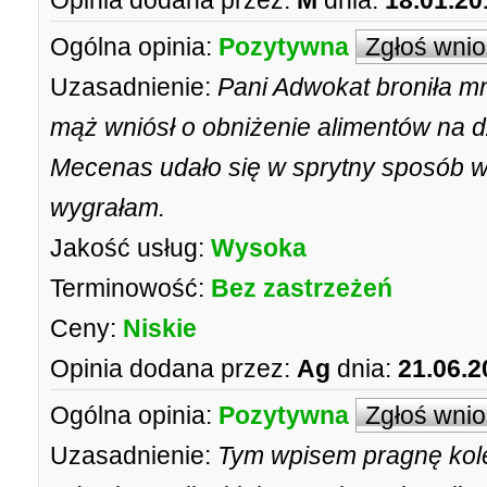
Opinia dodana przez:
M
dnia:
18.01.20
Ogólna opinia:
Pozytywna
Zgłoś wni
Uzasadnienie:
Pani Adwokat broniła mn
mąż wniósł o obniżenie alimentów na dzi
Mecenas udało się w sprytny sposób 
wygrałam.
Jakość usług:
Wysoka
Terminowość:
Bez zastrzeżeń
Ceny:
Niskie
Opinia dodana przez:
Ag
dnia:
21.06.2
Ogólna opinia:
Pozytywna
Zgłoś wni
Uzasadnienie:
Tym wpisem pragnę kol