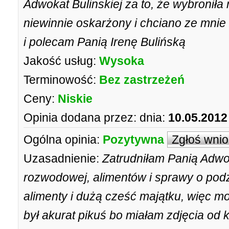
Adwokat Bulinskiej za to, że wybroniła
niewinnie oskarżony i chciano ze mnie 
i polecam Panią Irenę Bulińską
Jakość usług:
Wysoka
Terminowość:
Bez zastrzeżeń
Ceny:
Niskie
Opinia dodana przez:
dnia:
10.05.2012
Ogólna opinia:
Pozytywna
Zgłoś wni
Uzasadnienie:
Zatrudniłam Panią Adwo
rozwodowej, alimentów i sprawy o pod
alimenty i dużą cześć majątku, więc m
był akurat pikuś bo miałam zdjęcia od 