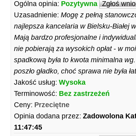
Ogólna opinia:
Pozytywna
Zgłoś wni
Uzasadnienie:
Mogę z pełną stanowczoś
najlepsza kancelaria w Bielsku-Białej w
Mają bardzo profesjonalne i indywidual
nie pobierają za wysokich opłat - w m
spadkową była to kwota minimalna wg.
poszło gładko, choć sprawa nie była ł
Jakość usług:
Wysoka
Terminowość:
Bez zastrzeżeń
Ceny:
Przeciętne
Opinia dodana przez:
Zadowolona Ka
11:47:45