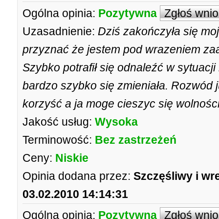
Ogólna opinia:
Pozytywna
Zgłoś wni
Uzasadnienie:
Dziś zakończyła się m
przyznać że jestem pod wrazeniem z
Szybko potrafił się odnaleźć w sytuacji
bardzo szybko się zmieniała. Rozwód 
korzyść a ja moge cieszyc się wolności
Jakość usług:
Wysoka
Terminowość:
Bez zastrzeżeń
Ceny:
Niskie
Opinia dodana przez:
Szczęśliwy i wr
03.02.2010 14:14:31
Ogólna opinia:
Pozytywna
Zgłoś wni