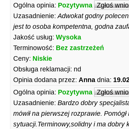
Ogólna opinia:
Pozytywna
Zgłoś wni
Uzasadnienie:
Adwokat godny poleceni
jest to osoba kompetentna, godna zaufa
Jakość usług:
Wysoka
Terminowość:
Bez zastrzeżeń
Ceny:
Niskie
Obsługa reklamacji:
nd
Opinia dodana przez:
Anna
dnia:
19.0
Ogólna opinia:
Pozytywna
Zgłoś wni
Uzasadnienie:
Bardzo dobry specjalist
mówił na pierwszej rozprawie. Pomógł 
sytuacji.Terminowy,solidny i ma dobry 