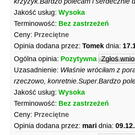
krzyżyk.Bardzo polecam i serdecznie d
Jakość usług:
Wysoka
Terminowość:
Bez zastrzeżeń
Ceny:
Przeciętne
Opinia dodana przez:
Tomek
dnia:
17.
Ogólna opinia:
Pozytywna
Zgłoś wni
Uzasadnienie:
Właśnie wróciłam z por
rzeczowo, konretnie.Super.Bardzo po
Jakość usług:
Wysoka
Terminowość:
Bez zastrzeżeń
Ceny:
Przeciętne
Opinia dodana przez:
mari
dnia:
09.12