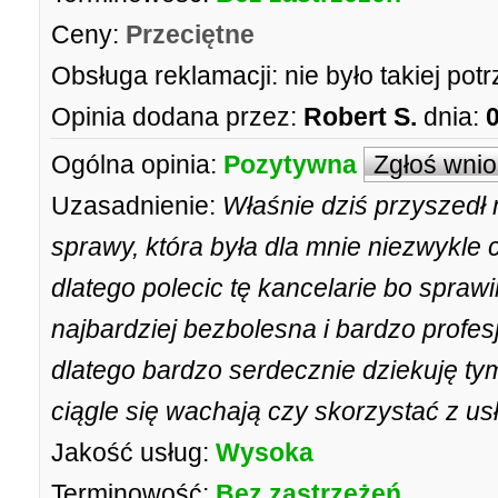
Ceny:
Przeciętne
Obsługa reklamacji:
nie było takiej pot
Opinia dodana przez:
Robert S.
dnia:
Ogólna opinia:
Pozytywna
Zgłoś wni
Uzasadnienie:
Właśnie dziś przyszedł 
sprawy, która była dla mnie niezwykle 
dlatego polecic tę kancelarie bo sprawil
najbardziej bezbolesna i bardzo profes
dlatego bardzo serdecznie dziekuję ty
ciągle się wachają czy skorzystać z us
Jakość usług:
Wysoka
Terminowość:
Bez zastrzeżeń