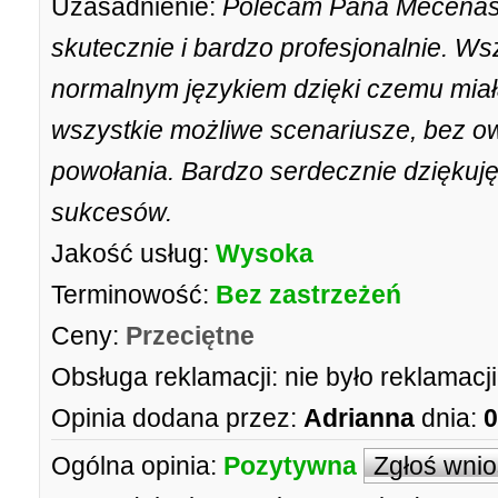
Uzasadnienie:
Polecam Pana Mecenasa
skutecznie i bardzo profesjonalnie. W
normalnym językiem dzięki czemu miała
wszystkie możliwe scenariusze, bez o
powołania. Bardzo serdecznie dziękuj
sukcesów.
Jakość usług:
Wysoka
Terminowość:
Bez zastrzeżeń
Ceny:
Przeciętne
Obsługa reklamacji:
nie było reklamacji
Opinia dodana przez:
Adrianna
dnia:
0
Ogólna opinia:
Pozytywna
Zgłoś wni