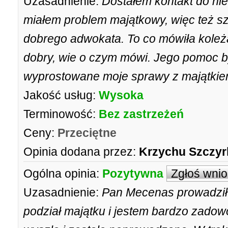
Uzasadnienie:
Dostałem kontakt do nie
miałem problem majątkowy, więc też 
dobrego adwokata. To co mówiła koleżan
dobry, wie o czym mówi. Jego pomoc b
wyprostowane moje sprawy z majątkiem
Jakość usług:
Wysoka
Terminowość:
Bez zastrzeżeń
Ceny:
Przeciętne
Opinia dodana przez:
Krzychu Szczyr
Ogólna opinia:
Pozytywna
Zgłoś wni
Uzasadnienie:
Pan Mecenas prowadził 
podział majątku i jestem bardzo zadowo