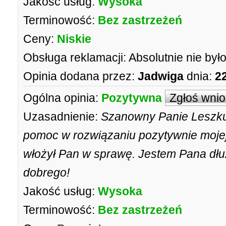
Jakość usług:
Wysoka
Terminowość:
Bez zastrzeżeń
Ceny:
Niskie
Obsługa reklamacji:
Absolutnie nie był
Opinia dodana przez:
Jadwiga
dnia:
2
Ogólna opinia:
Pozytywna
Zgłoś wni
Uzasadnienie:
Szanowny Panie Leszku
pomoc w rozwiązaniu pozytywnie mojej 
włożył Pan w sprawę. Jestem Pana dłu
dobrego!
Jakość usług:
Wysoka
Terminowość:
Bez zastrzeżeń