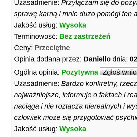
Uzasadnienie:
Przyłączam się do pozy
sprawę karną i mnie duzo pomógl ten 
Jakość usług:
Wysoka
Terminowość:
Bez zastrzeżeń
Ceny:
Przeciętne
Opinia dodana przez:
Daniello
dnia:
02
Ogólna opinia:
Pozytywna
Zgłoś wni
Uzasadnienie:
Bardzo konkretny, rzec
najważniejsze, informuje o faktach i re
naciąga i nie roztacza nierealnych i wy
człowiek może się przygotować psych
Jakość usług:
Wysoka