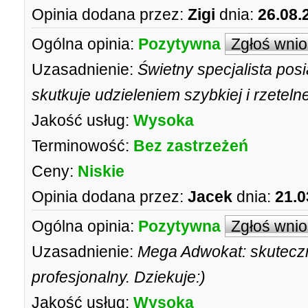
Opinia dodana przez:
Zigi
dnia:
26.08.
Ogólna opinia:
Pozytywna
Zgłoś wni
Uzasadnienie:
Świetny specjalista pos
skutkuje udzieleniem szybkiej i rzeteln
Jakość usług:
Wysoka
Terminowość:
Bez zastrzeżeń
Ceny:
Niskie
Opinia dodana przez:
Jacek
dnia:
21.0
Ogólna opinia:
Pozytywna
Zgłoś wni
Uzasadnienie:
Mega Adwokat: skuteczn
profesjonalny. Dziekuje:)
Jakość usług:
Wysoka