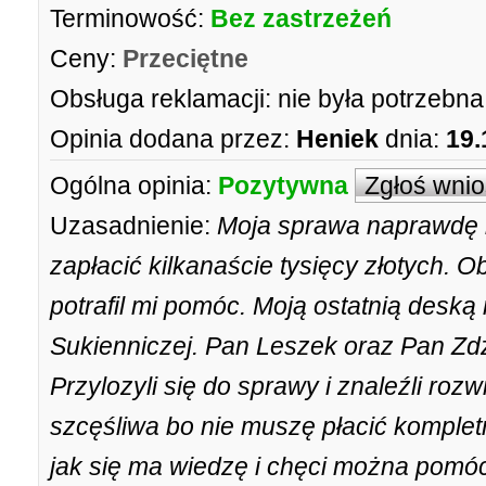
Terminowość:
Bez zastrzeżeń
Ceny:
Przeciętne
Obsługa reklamacji:
nie była potrzebna;
Opinia dodana przez:
Heniek
dnia:
19.
Ogólna opinia:
Pozytywna
Zgłoś wni
Uzasadnienie:
Moja sprawa naprawdę b
zapłacić kilkanaście tysięcy złotych. Ob
potrafil mi pomóc. Moją ostatnią deską 
Sukienniczej. Pan Leszek oraz Pan Zdz
Przylozyli się do sprawy i znaleźli roz
szcęśliwa bo nie muszę płacić kompletni
jak się ma wiedzę i chęci można pomóc