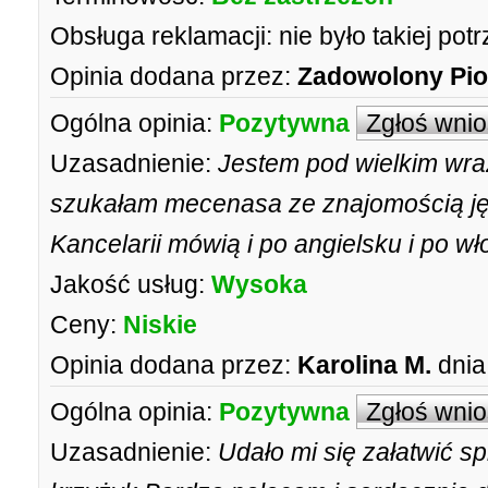
Obsługa reklamacji:
nie było takiej pot
Opinia dodana przez:
Zadowolony Pio
Ogólna opinia:
Pozytywna
Zgłoś wni
Uzasadnienie:
Jestem pod wielkim wraż
szukałam mecenasa ze znajomością jęz
Kancelarii mówią i po angielsku i po 
Jakość usług:
Wysoka
Ceny:
Niskie
Opinia dodana przez:
Karolina M.
dnia
Ogólna opinia:
Pozytywna
Zgłoś wni
Uzasadnienie:
Udało mi się załatwić sp