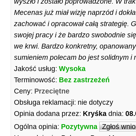
wyszło i zostało poprowadzone. W tra
Mecenas już miał wizję naprzód i dokła
zachować i opracował całą strategię. G
swojej pracy i że bardzo swobodnie si
we krwi. Bardzo konkretny, opanowany
sumieniem polecam bo jest solidnym 
Jakość usług:
Wysoka
Terminowość:
Bez zastrzeżeń
Ceny:
Przeciętne
Obsługa reklamacji:
nie dotyczy
Opinia dodana przez:
Kryśka
dnia:
08.
Ogólna opinia:
Pozytywna
Zgłoś wni