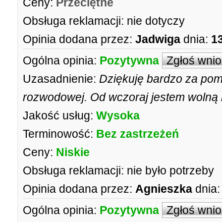
Ceny:
Przeciętne
Obsługa reklamacji:
nie dotyczy
Opinia dodana przez:
Jadwiga
dnia:
1
Ogólna opinia:
Pozytywna
Zgłoś wni
Uzasadnienie:
Dziękuję bardzo za pom
rozwodowej. Od wczoraj jestem wolną
Jakość usług:
Wysoka
Terminowość:
Bez zastrzeżeń
Ceny:
Niskie
Obsługa reklamacji:
nie było potrzeby
Opinia dodana przez:
Agnieszka
dnia:
Ogólna opinia:
Pozytywna
Zgłoś wni