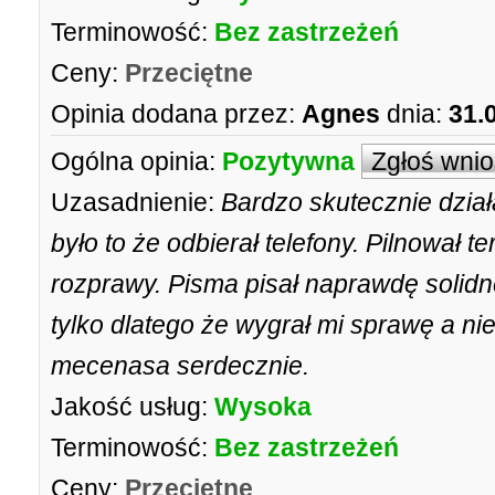
Terminowość:
Bez zastrzeżeń
Ceny:
Przeciętne
Opinia dodana przez:
Agnes
dnia:
31.
Ogólna opinia:
Pozytywna
Zgłoś wni
Uzasadnienie:
Bardzo skutecznie dzia
było to że odbierał telefony. Pilnował t
rozprawy. Pisma pisał naprawdę solidn
tylko dlatego że wygrał mi sprawę a n
mecenasa serdecznie.
Jakość usług:
Wysoka
Terminowość:
Bez zastrzeżeń
Ceny:
Przeciętne