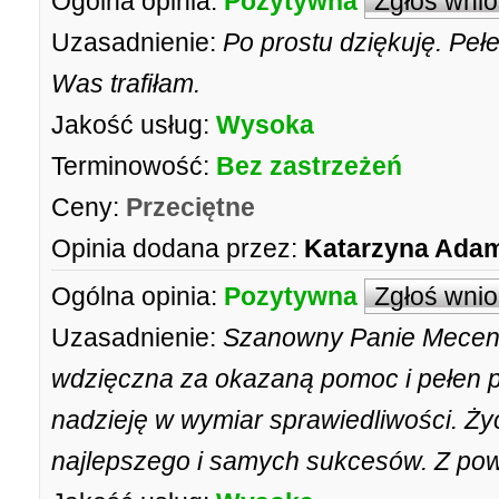
Ogólna opinia:
Pozytywna
Zgłoś wni
Uzasadnienie:
Po prostu dziękuję. Pełe
Was trafiłam.
Jakość usług:
Wysoka
Terminowość:
Bez zastrzeżeń
Ceny:
Przeciętne
Opinia dodana przez:
Katarzyna Ada
Ogólna opinia:
Pozytywna
Zgłoś wni
Uzasadnienie:
Szanowny Panie Mecena
wdzięczna za okazaną pomoc i pełen pr
nadzieję w wymiar sprawiedliwości. Ż
najlepszego i samych sukcesów. Z p