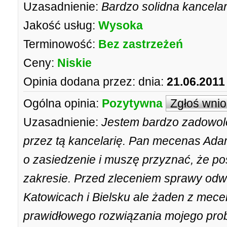
Uzasadnienie:
Bardzo solidna kancelar
Jakość usług:
Wysoka
Terminowość:
Bez zastrzeżeń
Ceny:
Niskie
Opinia dodana przez:
dnia:
21.06.2011
Ogólna opinia:
Pozytywna
Zgłoś wni
Uzasadnienie:
Jestem bardzo zadowol
przez tą kancelarię. Pan mecenas Ad
o zasiedzenie i muszę przyznać, że p
zakresie. Przed zleceniem sprawy odwi
Katowicach i Bielsku ale żaden z mece
prawidłowego rozwiązania mojego pr