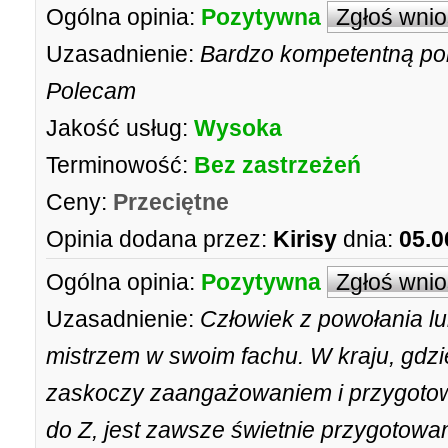
Ogólna opinia:
Pozytywna
Zgłoś wni
Uzasadnienie:
Bardzo kompetentną po
Polecam
Jakość usług:
Wysoka
Terminowość:
Bez zastrzeżeń
Ceny:
Przeciętne
Opinia dodana przez:
Kirisy
dnia:
05.0
Ogólna opinia:
Pozytywna
Zgłoś wni
Uzasadnienie:
Człowiek z powołania lub
mistrzem w swoim fachu. W kraju, gdz
zaskoczy zaangażowaniem i przygotow
do Z, jest zawsze świetnie przygotowa