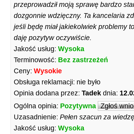
przeprowadził moją sprawę bardzo star
dozgonnie wdzięczny. Ta kancelaria z
jeśli będę miał jakiekolwiek problemy t
daję pozytyw oczywiście.
Jakość usług:
Wysoka
Terminowość:
Bez zastrzeżeń
Ceny:
Wysokie
Obsługa reklamacji:
nie było
Opinia dodana przez:
Tadek
dnia:
12.0
Ogólna opinia:
Pozytywna
Zgłoś wni
Uzasadnienie:
Pełen szacun za wiedzę!
Jakość usług:
Wysoka