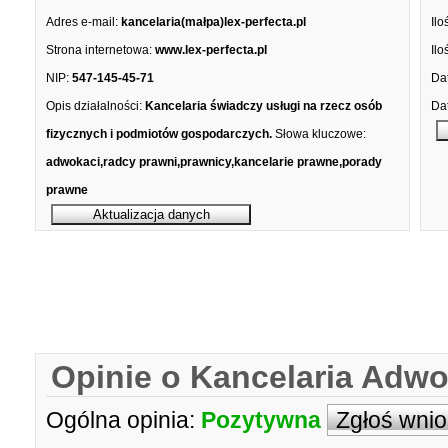
Adres e-mail:
kancelaria(małpa)lex-perfecta.pl
Ilo
Strona internetowa:
www.lex-perfecta.pl
Ilo
NIP:
547-145-45-71
Dat
Opis działalności:
Kancelaria świadczy usługi na rzecz osób
Dat
fizycznych i podmiotów gospodarczych.
Słowa kluczowe:
adwokaci,radcy prawni,prawnicy,kancelarie prawne,porady
prawne
Opinie o Kancelaria Adwo
Ogólna opinia:
Pozytywna
Zgłoś wni