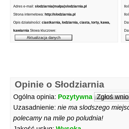
Adres e-mail:
slodziarnia(małpa)slodziarnia.pl
Ilo
Strona internetowa:
http://slodziarnia.pl
Ilo
Opis działalności:
ciastkarnia, lodziarnia, ciasta, torty, kawa,
Dat
kawiarnia
Słowa kluczowe:
Dat
Opinie o Słodziarnia
Ogólna opinia:
Pozytywna
Zgłoś wni
Uzasadnienie:
nie ma slodszego miej
polecamy na mile po poludnia!
Jakość usług:
Wysoka