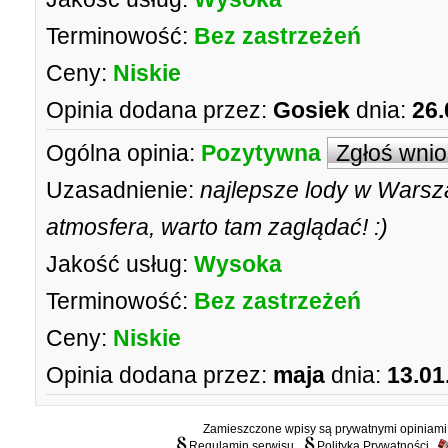
Terminowość:
Bez zastrzeżeń
Ceny:
Niskie
Opinia dodana przez:
Gosiek
dnia:
26.
Ogólna opinia:
Pozytywna
Zgłoś wni
Uzasadnienie:
najlepsze lody w Warsza
atmosfera, warto tam zaglądać! :)
Jakość usług:
Wysoka
Terminowość:
Bez zastrzeżeń
Ceny:
Niskie
Opinia dodana przez:
maja
dnia:
13.01
Zamieszczone wpisy są prywatnymi opiniami g
Regulamin serwisu
Polityka Prywatności