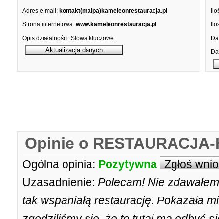
Adres e-mail:
kontakt(małpa)kameleonrestauracja.pl
Ilo
Strona internetowa:
www.kameleonrestauracja.pl
Ilo
Opis działalności:
Słowa kluczowe:
Dat
Dat
Opinie o RESTAURACJA
Ogólna opinia:
Pozytywna
Zgłoś wni
Uzasadnienie:
Polecam! Nie zdawałem
tak wspaniałą restaurację. Pokazała mi
zgodziliśmy się, że to tutaj ma odbyć s