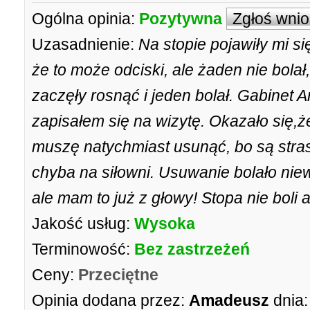
Ogólna opinia:
Pozytywna
Zgłoś wni
Uzasadnienie:
Na stopie pojawiły mi si
że to może odciski, ale żaden nie bola
zaczęły rosnąć i jeden bolał. Gabinet A
zapisałem się na wizytę. Okazało się,ż
muszę natychmiast usunąć, bo są stras
chyba na siłowni. Usuwanie bolało nie
ale mam to już z głowy! Stopa nie boli 
Jakość usług:
Wysoka
Terminowość:
Bez zastrzeżeń
Ceny:
Przeciętne
Opinia dodana przez:
Amadeusz
dnia: