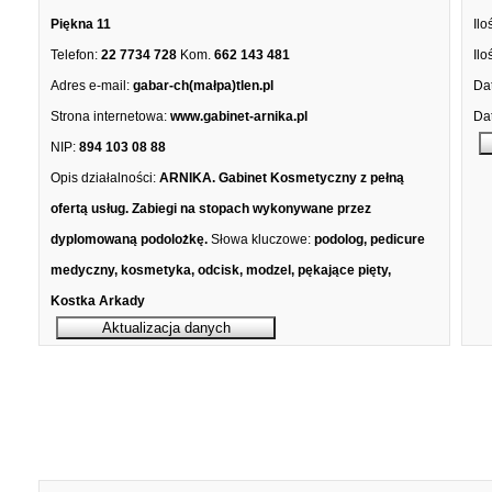
Piękna 11
Ilo
Telefon:
22 7734 728
Kom.
662 143 481
Ilo
Adres e-mail:
gabar-ch(małpa)tlen.pl
Dat
Strona internetowa:
www.gabinet-arnika.pl
Dat
NIP:
894 103 08 88
Opis działalności:
ARNIKA. Gabinet Kosmetyczny z pełną
ofertą usług. Zabiegi na stopach wykonywane przez
dyplomowaną podolożkę.
Słowa kluczowe:
podolog, pedicure
medyczny, kosmetyka, odcisk, modzel, pękające pięty,
Kostka Arkady