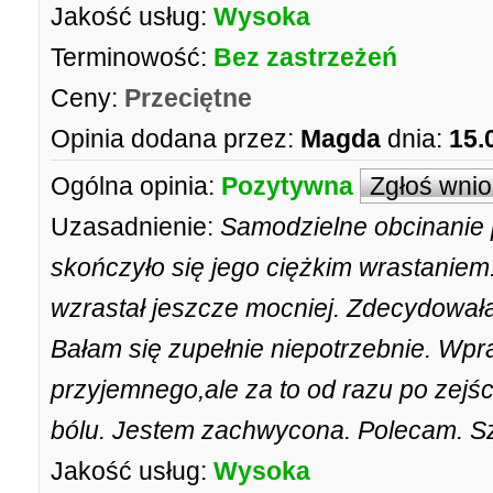
Jakość usług:
Wysoka
Terminowość:
Bez zastrzeżeń
Ceny:
Przeciętne
Opinia dodana przez:
Magda
dnia:
15.
Ogólna opinia:
Pozytywna
Zgłoś wni
Uzasadnienie:
Samodzielne obcinanie
skończyło się jego ciężkim wrastaniem
wzrastał jeszcze mocniej. Zdecydował
Bałam się zupełnie niepotrzebnie. Wpra
przyjemnego,ale za to od razu po zejśc
bólu. Jestem zachwycona. Polecam. Sz
Jakość usług:
Wysoka