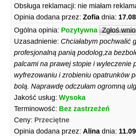
Obsługa reklamacji:
nie miałam reklama
Opinia dodana przez:
Zofia
dnia:
17.08
Ogólna opinia:
Pozytywna
Zgłoś wni
Uzasadnienie:
Chciałabym pochwalić g
profesjonalną panią podolog,za bezbo
palcami na prawej stopie i wyleczenie 
wyfrezowaniu i zrobieniu opatrunków po
bolą. Naprawdę odczułam ogromną ulgę
Jakość usług:
Wysoka
Terminowość:
Bez zastrzeżeń
Ceny:
Przeciętne
Opinia dodana przez:
Alina
dnia:
11.09