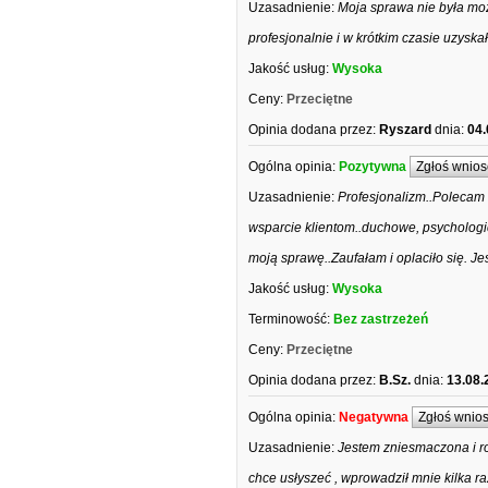
Uzasadnienie:
Moja sprawa nie była mo
profesjonalnie i w krótkim czasie uzyska
Jakość usług:
Wysoka
Ceny:
Przeciętne
Opinia dodana przez:
Ryszard
dnia:
04.
Ogólna opinia:
Pozytywna
Zgłoś wnios
Uzasadnienie:
Profesjonalizm..Polecam
wsparcie klientom..duchowe, psychologi
moją sprawę..Zaufałam i oplaciło się. J
Jakość usług:
Wysoka
Terminowość:
Bez zastrzeżeń
Ceny:
Przeciętne
Opinia dodana przez:
B.Sz.
dnia:
13.08.
Ogólna opinia:
Negatywna
Zgłoś wnio
Uzasadnienie:
Jestem zniesmaczona i ro
chce usłyszeć , wprowadził mnie kilka r