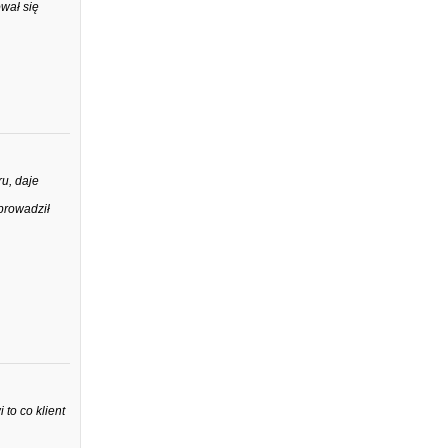
wał się
u, daje
prowadził
to co klient