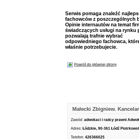
Serwis pomaga znaleźć najlep
fachowców z poszczególnych b
Opinie internautów na temat fir
świadczących usługi na rynku 
pozwalają trafnie wybrać
odpowiedniego fachowca, któr
właśnie potrzebujecie.
Powrót do głównej strony
Małecki Zbigniew. Kancela
Zawód:
adwokaci i radcy prawni Adwo
Adres:
Łódzkie, 90-361 Łódź Piotrkows
Telefon:
426366025