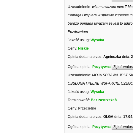
Uzasadnienie:
witam uwazam mec Z.Małe
Pomaga i wspiera w sprawie zupelnie in
bardzo pomaga uwazam ze jest to adwok
Pozdrawiam
Jakość usług:
Wysoka
Ceny:
Niskie
Opinia dodana przez:
Agnieszka
dnia:
2
Ogólna opinia:
Pozytywna
Zgłoś wnios
Uzasadnienie:
MOJA SPRAWA JEST SK
OBSŁUGA I PEŁNE WSPARCIE. CZEGO
Jakość usług:
Wysoka
Terminowość:
Bez zastrzeżeń
Ceny:
Przeciętne
Opinia dodana przez:
OLGA
dnia:
17.04
Ogólna opinia:
Pozytywna
Zgłoś wnios