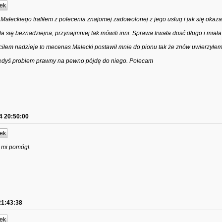
ek
łeckiego trafiłem z polecenia znajomej zadowolonej z jego usług i jak się okazał
 się beznadziejna, przynajmniej tak mówili inni. Sprawa trwała dosć długo i miała
traciłem nadzieje to mecenas Małecki postawił mnie do pionu tak że znów uwierzyłe
 kiedyś problem prawny na pewno pójdę do niego. Polecam
4 20:50:00
ek
 mi pomógł.
21:43:38
ek