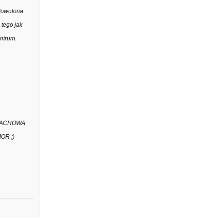
dowolona.
 tego jak
ntrum.
 FACHOWA
OR ;)