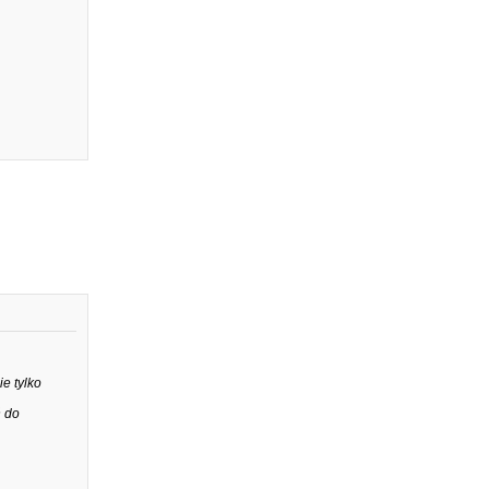
e tylko
ń do