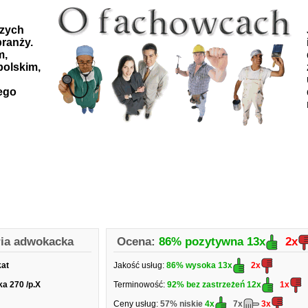
szych
ranży.
m,
polskim,
ego
ria adwokacka
Ocena:
86% pozytywna
13x
2x
kat
Jakość usług:
86% wysoka
13x
2x
ka 270 /p.X
Terminowość:
92% bez zastrzeżeń
12x
1x
Ceny usług:
57% niskie
4x
7x
3x