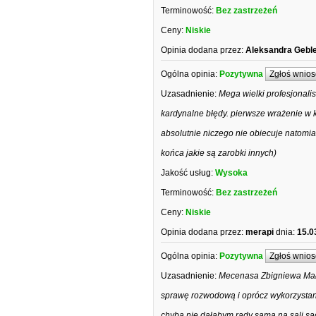
Terminowość:
Bez zastrzeżeń
Ceny:
Niskie
Opinia dodana przez:
Aleksandra Gebl
Ogólna opinia:
Pozytywna
Zgłoś wnios
Uzasadnienie:
Mega wielki profesjonali
kardynalne błędy. pierwsze wrażenie w 
absolutnie niczego nie obiecuje natomia
końca jakie są zarobki innych)
Jakość usług:
Wysoka
Terminowość:
Bez zastrzeżeń
Ceny:
Niskie
Opinia dodana przez:
merapi
dnia:
15.0
Ogólna opinia:
Pozytywna
Zgłoś wnios
Uzasadnienie:
Mecenasa Zbigniewa Małec
sprawę rozwodową i oprócz wykorzystani
chyba nie dałabym rady sama na sali są