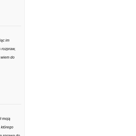
jąc im
s rozpraw,
e wiem do
ł moją
 którego
ta sprawą do