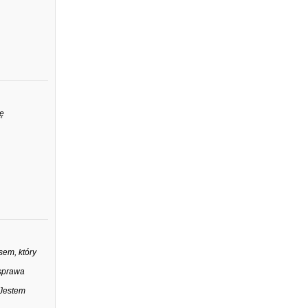
dę
em, który
 sprawa
 Jestem