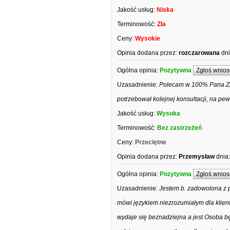
Jakość usług:
Niska
Terminowość:
Zła
Ceny:
Wysokie
Opinia dodana przez:
rozczarowana
dni
Ogólna opinia:
Pozytywna
Zgłoś wnios
Uzasadnienie:
Polecam w 100% Pana Zbi
potrzebował kolejnej konsultacji, na p
Jakość usług:
Wysoka
Terminowość:
Bez zastrzeżeń
Ceny:
Przeciętne
Opinia dodana przez:
Przemysław
dnia:
Ogólna opinia:
Pozytywna
Zgłoś wnios
Uzasadnienie:
Jestem b. zadowolona z 
mówi językiem niezrozumiałym dla klienta
wydaje się beznadziejna a jest Osoba b