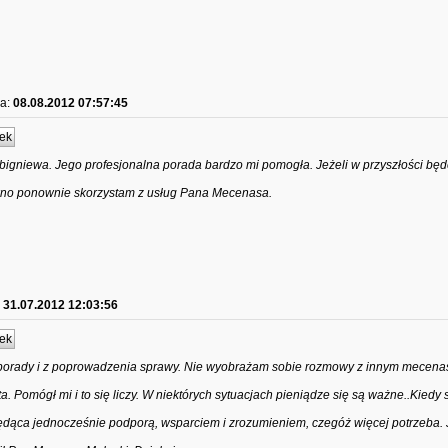
a:
08.08.2012 07:57:45
ek
gniewa. Jego profesjonalna porada bardzo mi pomogła. Jeżeli w przyszłości bę
ewno ponownie skorzystam z usług Pana Mecenasa.
31.07.2012 12:03:56
ek
porady i z poprowadzenia sprawy. Nie wyobrażam sobie rozmowy z innym mecenas
. Pomógł mi i to się liczy. W niektórych sytuacjach pieniądze się są ważne..Kiedy
ędąca jednocześnie podporą, wsparciem i zrozumieniem, czegóż więcej potrzeba.