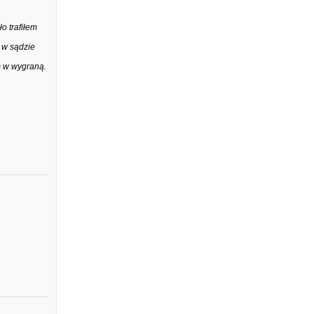
o trafiłem
 w sądzie
m w wygraną.