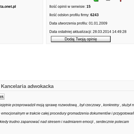
a.onet.pl
Ilość opinii w serwisie:
15
Ilość odsłon profilu firmy:
6243
Data utworzenia profilu:
01.01.2009
Data ostatniej aktualizacji:
28.03.2014 14:49:28
. Kancelaria adwokacka
ek
jętnie przeprowadził moją sprawę rozwodową , był rzeczowy , konkretny , służył ni
m emocjonalnym w trakcie całej procedury gromadzenia dokumentów i przygotowa
, kiedy trudno zapanować nad stresem i nadmiarem emocji , serdecznie polecam