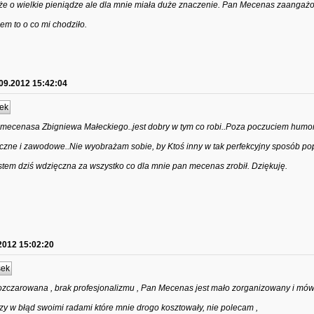
że o wielkie pieniądze ale dla mnie miała duże znaczenie. Pan Mecenas zaangażo
łem to o co mi chodziło.
09.2012 15:42:04
ek
 mecenasa Zbigniewa Małeckiego..jest dobry w tym co robi..Poza poczuciem humor
czne i zawodowe..Nie wyobrażam sobie, by Ktoś inny w tak perfekcyjny sposób po
estem dziś wdzięczna za wszystko co dla mnie pan mecenas zrobił. Dziękuję.
2012 15:02:20
sek
zczarowana , brak profesjonalizmu , Pan Mecenas jest mało zorganizowany i mówi 
azy w błąd swoimi radami które mnie drogo kosztowały, nie polecam ,