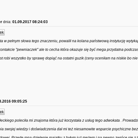
er
dnia:
01.09.2017 08:24:03
ek
sta w pełnym słowa tego znaczeniu, powalił na kolana państwową instytucję wytyka
kontakcie "pewniaczek" ale to cecha która okazuje się być mega przydatna podcza
st robi wszystko by sprawę dopiąć na ostatni guzik (ceny oceniłam na niskie bo ni
3.2016 09:05:25
ek
kiego poleciła mi znajoma która już korzystała z usług tego adwokata . Prowadzi
a swojej wiedzy i doświadczenia dał mi też niesamowite wsparcie psychiczne bez
dowej. Przede mną dzielenie majątku z byłym już mężem i na pewno zwrócę się z 