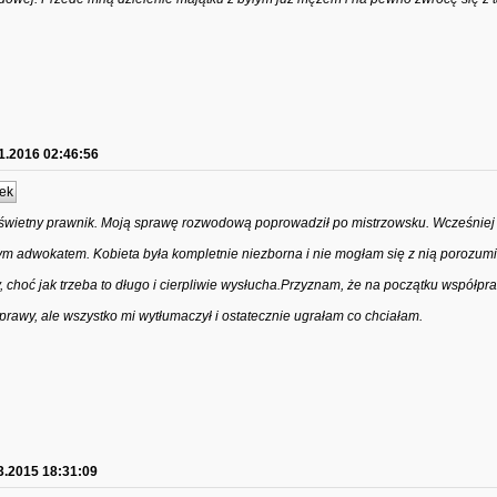
1.2016 02:46:56
ek
świetny prawnik. Moją sprawę rozwodową poprowadził po mistrzowsku. Wcześniej
nym adwokatem. Kobieta była kompletnie niezborna i nie mogłam się z nią porozum
 choć jak trzeba to długo i cierpliwie wysłucha.Przyznam, że na początku współpra
rawy, ale wszystko mi wytłumaczył i ostatecznie ugrałam co chciałam.
3.2015 18:31:09