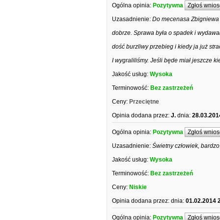
Ogólna opinia:
Pozytywna
Zgłoś wnios
Uzasadnienie:
Do mecenasa Zbigniewa Ma
dobrze. Sprawa była o spadek i wydawała
dość burzliwy przebieg i kiedy ja już s
I wygraliliśmy. Jeśli będe miał jeszcze
Jakość usług:
Wysoka
Terminowość:
Bez zastrzeżeń
Ceny:
Przeciętne
Opinia dodana przez:
J.
dnia:
28.03.201
Ogólna opinia:
Pozytywna
Zgłoś wnios
Uzasadnienie:
Świetny człowiek, bardzo
Jakość usług:
Wysoka
Terminowość:
Bez zastrzeżeń
Ceny:
Niskie
Opinia dodana przez:
dnia:
01.02.2014 
Ogólna opinia:
Pozytywna
Zgłoś wnios