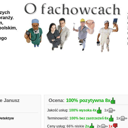
szych
ranży.
m,
polskim,
ego
ze Janusz
Ocena:
100% pozytywna
8x
Jakość usług:
100% wysoka
4x
1x
Detektyw
Terminowość:
100% bez zastrzeżeń
6x
1x
Ceny usług:
66% niskie
2x
2x
1x