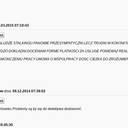
.03.2015 07:10:43
ek
SLUDZE STALKINGU.PANOWIE PRZESYMPATYCZNI LECZ TRUDNI W KONTAK
DZO DOKLADNI.DOCENIAM FORME PLATNOSCI ZA USLUGE PONIEWAZ REAL
ZAKONCZENIU PRACY.UMOWA O WSPOLPRACY DOSC CIEZKA DO ZROZUMIEN
ow
dnia:
09.12.2014 07:39:02
ek
chowiec.Problemy są by się do detektywa dodzwonić.
20:45:30