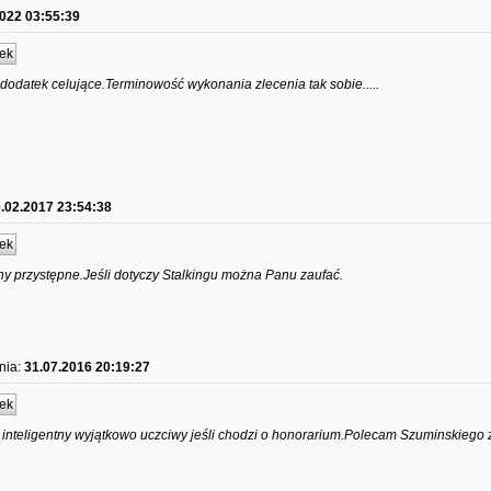
2022 03:55:39
ek
 dodatek celujące.Terminowość wykonania zlecenia tak sobie.....
.02.2017 23:54:38
ek
y przystępne.Jeśli dotyczy Stalkingu można Panu zaufać.
nia:
31.07.2016 20:19:27
ek
 inteligentny wyjątkowo uczciwy jeśli chodzi o honorarium.Polecam Szuminskiego 