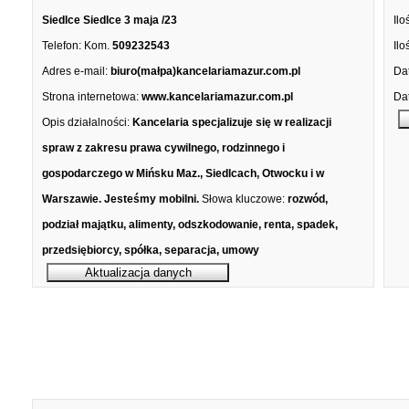
Siedlce Siedlce 3 maja /23
Ilo
Telefon:
Kom.
509232543
Ilo
Adres e-mail:
biuro(małpa)kancelariamazur.com.pl
Dat
Strona internetowa:
www.kancelariamazur.com.pl
Dat
Opis działalności:
Kancelaria specjalizuje się w realizacji
spraw z zakresu prawa cywilnego, rodzinnego i
gospodarczego w Mińsku Maz., Siedlcach, Otwocku i w
Warszawie. Jesteśmy mobilni.
Słowa kluczowe:
rozwód,
podział majątku, alimenty, odszkodowanie, renta, spadek,
przedsiębiorcy, spółka, separacja, umowy