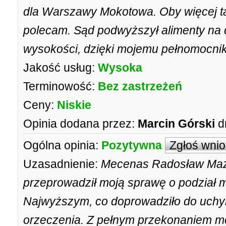
dla Warszawy Mokotowa. Oby więcej t
polecam. Sąd podwyższył alimenty na d
wysokości, dzięki mojemu pełnomocni
Jakość usług:
Wysoka
Terminowość:
Bez zastrzeżeń
Ceny:
Niskie
Opinia dodana przez:
Marcin Górski
d
Ogólna opinia:
Pozytywna
Zgłoś wni
Uzasadnienie:
Mecenas Radosław Mazur
przeprowadził moją sprawę o podział 
Najwyższym, co doprowadziło do uchy
orzeczenia. Z pełnym przekonaniem mo