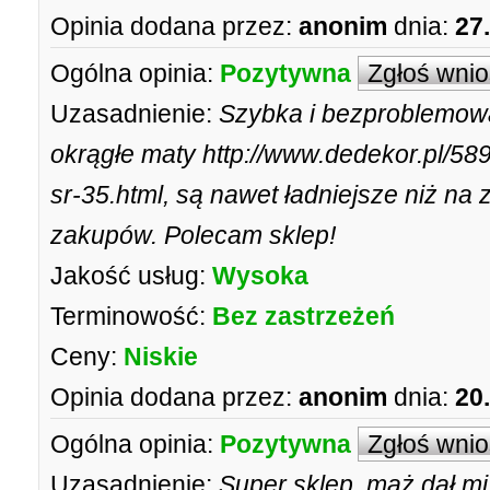
Opinia dodana przez:
anonim
dnia:
27
Ogólna opinia:
Pozytywna
Zgłoś wni
Uzasadnienie:
Szybka i bezproblemowa
okrągłe maty http://www.dedekor.pl/589
sr-35.html, są nawet ładniejsze niż na 
zakupów. Polecam sklep!
Jakość usług:
Wysoka
Terminowość:
Bez zastrzeżeń
Ceny:
Niskie
Opinia dodana przez:
anonim
dnia:
20
Ogólna opinia:
Pozytywna
Zgłoś wni
Uzasadnienie:
Super sklep, mąż dał m