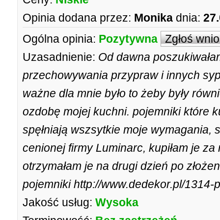
Opinia dodana przez:
Monika
dnia:
27
Ogólna opinia:
Pozytywna
Zgłoś wni
Uzasadnienie:
Od dawna poszukiwałam
przechowywania przypraw i innych syp
ważne dla mnie było to żeby były równi
ozdobę mojej kuchni. pojemniki które k
spęłniają wszsytkie moje wymagania, s
cenionej firmy Luminarc, kupiłam je za 
otrzymałam je na drugi dzień po złoże
pojemniki http://www.dedekor.pl/1314-p
Jakość usług:
Wysoka