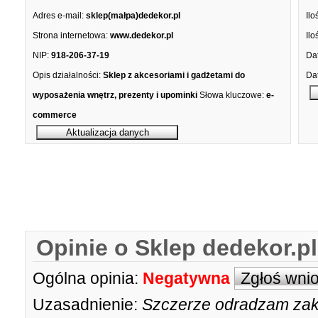
Adres e-mail:
sklep(małpa)dedekor.pl
Ilo
Strona internetowa:
www.dedekor.pl
Ilo
NIP:
918-206-37-19
Dat
Opis działalności:
Sklep z akcesoriami i gadżetami do
Dat
wyposażenia wnętrz, prezenty i upominki
Słowa kluczowe:
e-
commerce
Opinie o Sklep dedekor.pl
Ogólna opinia:
Negatywna
Zgłoś wni
Uzasadnienie:
Szczerze odradzam zaku