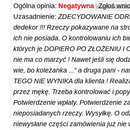
Ogólna opinia:
Negatywna
Zgłoś wni
Uzasadnienie:
ZDECYDOWANIE ODRAD
dedekor !!! Rzeczy pokazywane na stron
ich nie posiada. O kontrolowaniu ich bi
których je DOPIERO PO ZŁOŻENIU I 
nie ma co marzyć ! Nawet jeśli się dodzw
wie, bo koleżanka ...'' a druga pani - n
TEGO NIE WYNIKA dla klienta ! Realiz
przez mękę. Trzeba kontrolować i pop
Potwierdzenie wpłaty. Potwierdzenie z
nieposiadanych rzeczy. Wysyłkę. O od
niewysłane części zamówienia już nie