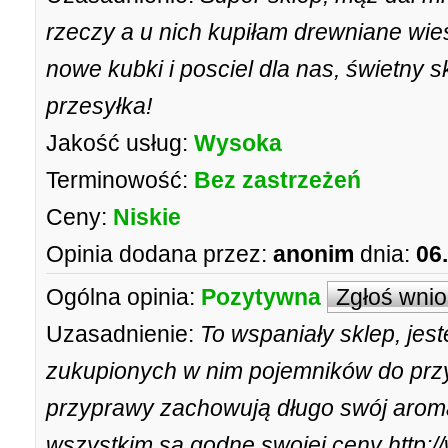
rzeczy a u nich kupiłam drewniane wie
nowe kubki i posciel dla nas, świetny 
przesyłka!
Jakość usług:
Wysoka
Terminowość:
Bez zastrzeżeń
Ceny:
Niskie
Opinia dodana przez:
anonim
dnia:
06
Ogólna opinia:
Pozytywna
Zgłoś wni
Uzasadnienie:
To wspaniały sklep, je
zukupionych w nim pojemników do przy
przyprawy zachowują długo swój aroma
wszystkim są godne swojej ceny http:/