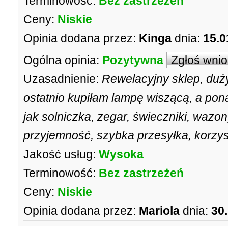
Terminowość:
Bez zastrzeżeń
Ceny:
Niskie
Opinia dodana przez:
Kinga
dnia:
15.0
Ogólna opinia:
Pozytywna
Zgłoś wni
Uzasadnienie:
Rewelacyjny sklep, du
ostatnio kupiłam lampę wiszącą, a pon
jak solniczka, zegar, świeczniki, wazo
przyjemność, szybka przesyłka, korzys
Jakość usług:
Wysoka
Terminowość:
Bez zastrzeżeń
Ceny:
Niskie
Opinia dodana przez:
Mariola
dnia:
30