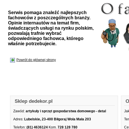
Serwis pomaga znaleźć najlepszych
fachowców z poszczególnych branży.
Opinie internautów na temat firm,
świadczących usługi na rynku polskim,
pozwalają trafnie wybrać
odpowiedniego fachowca, którego
właśnie potrzebujecie.
Powrót do głównej strony
Sklep dedekor.pl
O
Zawód:
artykuły i sprzęt gospodarstwa domowego - detal
Ja
Adres:
Lubelskie, 23-400 Biłgoraj Wola Mała 203
Te
Telefon:
(81) 4636124
Kom.
728 128 780
Ce