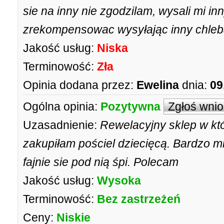
sie na inny nie zgodzilam, wysali mi in
zrekompensowac wysyłając inny chleba
Jakość usług:
Niska
Terminowość:
Zła
Opinia dodana przez:
Ewelina
dnia:
09
Ogólna opinia:
Pozytywna
Zgłoś wni
Uzasadnienie:
Rewelacyjny sklep w kt
zakupiłam pościel dziecięcą. Bardzo mi
fajnie sie pod nią śpi. Polecam
Jakość usług:
Wysoka
Terminowość:
Bez zastrzeżeń
Ceny:
Niskie