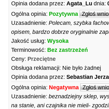
Opinia dodana przez:
Agata_Lu
dnia:
Ogólna opinia:
Pozytywna
Zgłoś wni
Uzasadnienie:
Polecam, szybka fachow
opisem, bardzo dobrze oryginalnie za
Jakość usług:
Wysoka
Terminowość:
Bez zastrzeżeń
Ceny:
Przeciętne
Obsługa reklamacji:
Nie było żadnej
Opinia dodana przez:
Sebastian Jerz
Ogólna opinia:
Negatywna
Zgłoś wni
Uzasadnienie:
beznadziejny sklep, wys
na stanie, ani czajnika nie mieli- zgodz