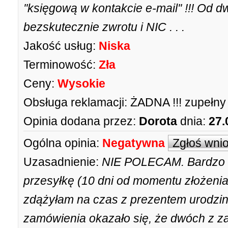
''księgową w kontakcie e-mail'' !!! Od
bezskutecznie zwrotu i NIC . . .
Jakość usług:
Niska
Terminowość:
Zła
Ceny:
Wysokie
Obsługa reklamacji:
ŻADNA !!! zupełny 
Opinia dodana przez:
Dorota
dnia:
27.
Ogólna opinia:
Negatywna
Zgłoś wni
Uzasadnienie:
NIE POLECAM. Bardzo d
przesyłkę (10 dni od momentu złożenia
zdążyłam na czas z prezentem urodzi
zamówienia okazało się, że dwóch z 