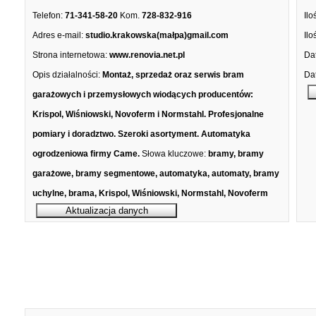
Telefon:
71-341-58-20
Kom.
728-832-916
Ilo
Adres e-mail:
studio.krakowska(małpa)gmail.com
Ilo
Strona internetowa:
www.renovia.net.pl
Dat
Opis działalności:
Montaż, sprzedaż oraz serwis bram
Dat
garażowych i przemysłowych wiodących producentów:
Krispol, Wiśniowski, Novoferm i Normstahl. Profesjonalne
pomiary i doradztwo. Szeroki asortyment. Automatyka
ogrodzeniowa firmy Came.
Słowa kluczowe:
bramy, bramy
garażowe, bramy segmentowe, automatyka, automaty, bramy
uchylne, brama, Krispol, Wiśniowski, Normstahl, Novoferm