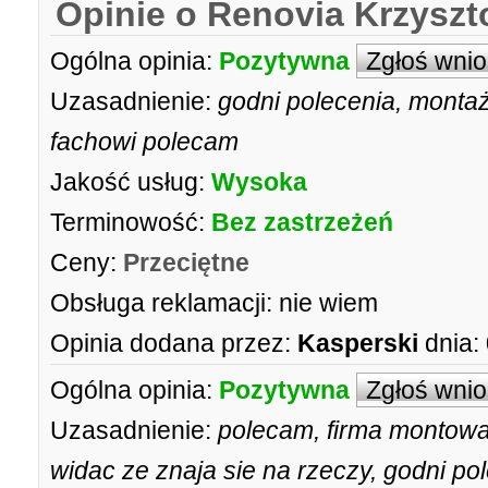
Opinie o Renovia Krzyszt
Ogólna opinia:
Pozytywna
Zgłoś wni
Uzasadnienie:
godni polecenia, montaż 
fachowi polecam
Jakość usług:
Wysoka
Terminowość:
Bez zastrzeżeń
Ceny:
Przeciętne
Obsługa reklamacji:
nie wiem
Opinia dodana przez:
Kasperski
dnia:
Ogólna opinia:
Pozytywna
Zgłoś wni
Uzasadnienie:
polecam, firma montowa
widac ze znaja sie na rzeczy, godni po