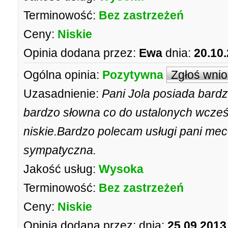
Terminowość:
Bez zastrzeżeń
Ceny:
Niskie
Opinia dodana przez:
Ewa
dnia:
20.10
Ogólna opinia:
Pozytywna
Zgłoś wni
Uzasadnienie:
Pani Jola posiada bard
bardzo słowna co do ustalonych wcześ
niskie.Bardzo polecam usługi pani mece
sympatyczna.
Jakość usług:
Wysoka
Terminowość:
Bez zastrzeżeń
Ceny:
Niskie
Opinia dodana przez:
dnia:
25.09.2013