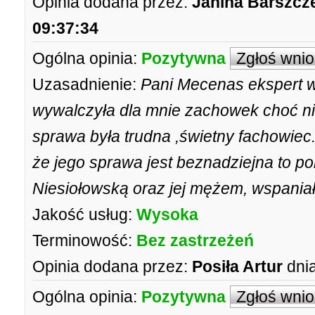
Opinia dodana przez:
Janina Barszc
09:37:34
Ogólna opinia:
Pozytywna
Zgłoś wni
Uzasadnienie:
Pani Mecenas ekspert w
wywalczyła dla mnie zachowek choć nie 
sprawa była trudna ,świetny fachowiec.
że jego sprawa jest beznadziejna to p
Niesiołowską oraz jej mężem, wspan
Jakość usług:
Wysoka
Terminowość:
Bez zastrzeżeń
Opinia dodana przez:
Posiła Artur
dnia
Ogólna opinia:
Pozytywna
Zgłoś wni