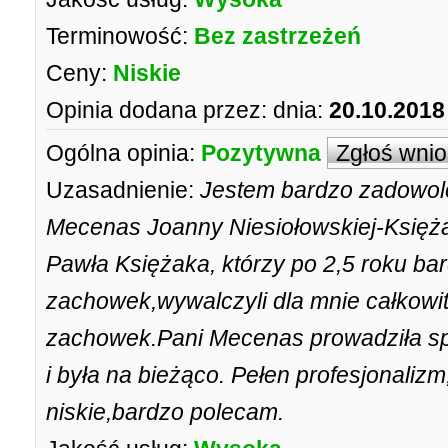
Terminowość:
Bez zastrzeżeń
Ceny:
Niskie
Opinia dodana przez:
dnia:
20.10.2018
Ogólna opinia:
Pozytywna
Zgłoś wni
Uzasadnienie:
Jestem bardzo zadowolo
Mecenas Joanny Niesiołowskiej-Księża
Pawła Księżaka, którzy po 2,5 roku ba
zachowek,wywalczyli dla mnie całkowi
zachowek.Pani Mecenas prowadziła sp
i była na bieżąco. Pełen profesjonaliz
niskie,bardzo polecam.