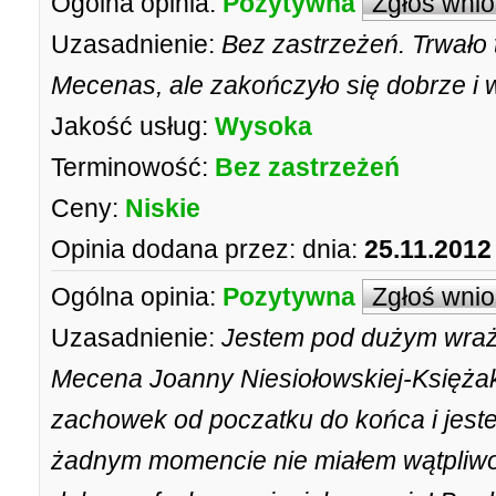
Ogólna opinia:
Pozytywna
Zgłoś wni
Uzasadnienie:
Bez zastrzeżeń. Trwało t
Mecenas, ale zakończyło się dobrze i w
Jakość usług:
Wysoka
Terminowość:
Bez zastrzeżeń
Ceny:
Niskie
Opinia dodana przez:
dnia:
25.11.2012
Ogólna opinia:
Pozytywna
Zgłoś wni
Uzasadnienie:
Jestem pod dużym wraż
Mecena Joanny Niesiołowskiej-Księża
zachowek od poczatku do końca i jes
żadnym momencie nie miałem wątpliwoś