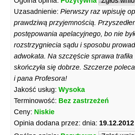
Ogólna opinia:
Pozytywna
Zgłoś wni
Uzasadnienie:
Pierwszy raz wpisuję opi
prawdziwą przyjemnością. Przyszedłem 
postępowania apelacyjnego, bo nie by
rozstrzygniecia sądu i sposobu prowa
adwokata. Na szczęście sprawa trafiła 
skończyła się dobrze. Szczerze pole
i pana Profesora!
Jakość usług:
Wysoka
Terminowość:
Bez zastrzeżeń
Ceny:
Niskie
Opinia dodana przez:
dnia:
19.12.2012