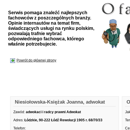
Serwis pomaga znaleźć najlepszych
fachowców z poszczególnych branży.
Opinie internautów na temat firm,
świadczących usługi na rynku polskim,
pozwalają trafnie wybrać
odpowiedniego fachowca, którego
właśnie potrzebujecie.
Powrót do głównej strony
Niesiołowska-Księżak Joanna, adwokat
O
Zawód:
adwokaci i radcy prawni Adwokat
Ja
Adres:
Łódzkie, 90-222 Łódź Rewolucji 1905 r. 68/70/33
Te
Telefon:
Ce