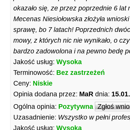
okazało się, ze przez poprzednie 6 lat n
Mecenas Niesiołowska złożyła wnioski
sprawę, bo 7 latach! Poprzednich dwó
mowy, z których nic nie wynikało, o c
bardzo zadowolona i na pewno bedę p
Jakość usług:
Wysoka
Terminowość:
Bez zastrzeżeń
Ceny:
Niskie
Opinia dodana przez:
MaR
dnia:
15.01
Ogólna opinia:
Pozytywna
Zgłoś wni
Uzasadnienie:
Wszystko w pełni profe
Jakość usług:
Wysoka