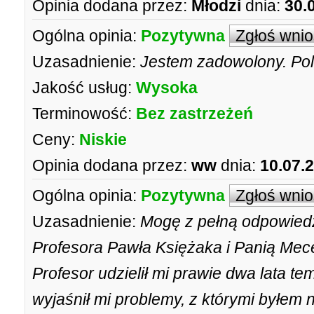
Opinia dodana przez:
Młodzi
dnia:
30.
Ogólna opinia:
Pozytywna
Zgłoś wni
Uzasadnienie:
Jestem zadowolony. Po
Jakość usług:
Wysoka
Terminowość:
Bez zastrzeżeń
Ceny:
Niskie
Opinia dodana przez:
ww
dnia:
10.07.
Ogólna opinia:
Pozytywna
Zgłoś wni
Uzasadnienie:
Mogę z pełną odpowiedz
Profesora Pawła Księżaka i Panią Me
Profesor udzielił mi prawie dwa lata te
wyjaśnił mi problemy, z którymi byłem 