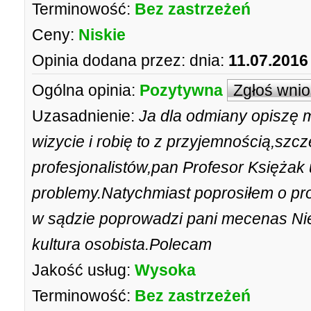
Terminowość:
Bez zastrzeżeń
Ceny:
Niskie
Opinia dodana przez:
dnia:
11.07.2016
Ogólna opinia:
Pozytywna
Zgłoś wni
Uzasadnienie:
Ja dla odmiany opiszę m
wizycie i robię to z przyjemnością,szczę
profesjonalistów,pan Profesor Księżak u
problemy.Natychmiast poprosiłem o p
w sądzie poprowadzi pani mecenas Ni
kultura osobista.Polecam
Jakość usług:
Wysoka
Terminowość:
Bez zastrzeżeń