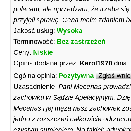
polecam, ale uprzedzam, że trzeba się
przyjęli sprawę. Cena moim zdaniem b
Jakość usług:
Wysoka
Terminowość:
Bez zastrzeżeń
Ceny:
Niskie
Opinia dodana przez:
Karol1970
dnia:
Ogólna opinia:
Pozytywna
Zgłoś wni
Uzasadnienie:
Pani Mecenas prowadził
zachowku w Sądzie Apelacyjnym. Dzięk
Mecenas i jej męża nasz zachowek zos
jedno z rozszczeń całkowicie odrzuco
czystym sumieniem. Na takich adwokató