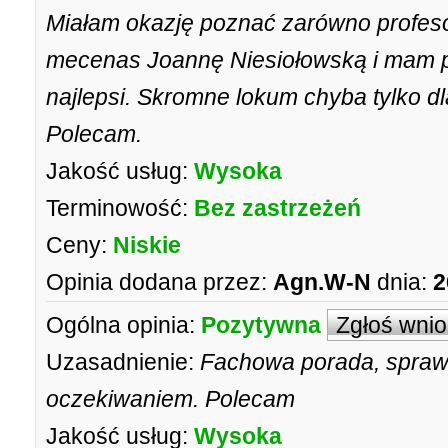
Miałam okazję poznać zarówno profeso
mecenas Joannę Niesiołowską i mam p
najlepsi. Skromne lokum chyba tylko dl
Polecam.
Jakość usług:
Wysoka
Terminowość:
Bez zastrzeżeń
Ceny:
Niskie
Opinia dodana przez:
Agn.W-N
dnia:
2
Ogólna opinia:
Pozytywna
Zgłoś wni
Uzasadnienie:
Fachowa porada, sprawa
oczekiwaniem. Polecam
Jakość usług:
Wysoka