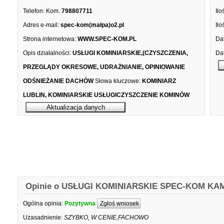
Telefon:
Kom.
798807711
Ilo
Adres e-mail:
spec-kom(małpa)o2.pl
Ilo
Strona internetowa:
WWW.SPEC-KOM.PL
Dat
Opis działalności:
USŁUGI KOMINIARSKIE,(CZYSZCZENIA,
Dat
PRZEGLĄDY OKRESOWE, UDRAŻNIANIE, OPINIOWANIE
ODŚNIEŻANIE DACHÓW
Słowa kluczowe:
KOMINIARZ
LUBLIN, KOMINIARSKIE USŁUGICZYSZCZENIE KOMINÓW
Opinie o USŁUGI KOMINIARSKIE SPEC-KOM KA
Ogólna opinia:
Pozytywna
Zgłoś wniosek
Uzasadnienie:
SZYBKO, W CENIE,FACHOWO