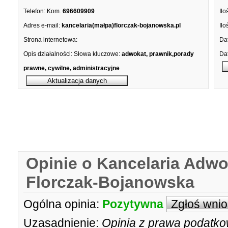
Telefon:
Kom.
696609909
Ilo
Adres e-mail:
kancelaria(małpa)florczak-bojanowska.pl
Ilo
Strona internetowa:
Dat
Opis działalności:
Słowa kluczowe:
adwokat, prawnik,porady
Dat
prawne, cywilne, administracyjne
Opinie o Kancelaria Adw
Florczak-Bojanowska
Ogólna opinia:
Pozytywna
Zgłoś wni
Uzasadnienie:
Opinia z prawa podatko