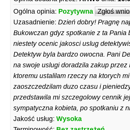
Ogólna opinia:
Pozytywna
Zgłoś wni
Uzasadnienie:
Dzień dobry! Pragnę nap
Bukowczan gdyz spotkanie z ta Pania 
niestety ocenic jakosci uslug detektywi
Detektyw byla bardzo owocna. Pani D
na swoje uslugi doradzila zakup przez 
ktoremu ustalilam rzeczy na ktorych m
zaoszczedzilam duzo czasu i pieniedzy
przedstawila mi szczegolowy cennik je
sympatyczna kobieta, po spotkaniu z ni
Jakość usług:
Wysoka
Terminowość:
Bez zastrzeżeń