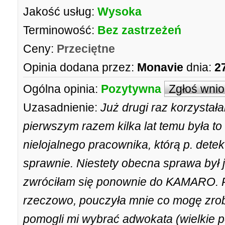
Jakość usług:
Wysoka
Terminowość:
Bez zastrzeżeń
Ceny:
Przeciętne
Opinia dodana przez:
Monavie
dnia:
2
Ogólna opinia:
Pozytywna
Zgłoś wni
Uzasadnienie:
Już drugi raz korzystała
pierwszym razem kilka lat temu była to
nielojalnego pracownika, którą p. det
sprawnie. Niestety obecna sprawa był 
zwróciłam się ponownie do KAMARO. P
rzeczowo, pouczyła mnie co mogę zrob
pomogli mi wybrać adwokata (wielkie 