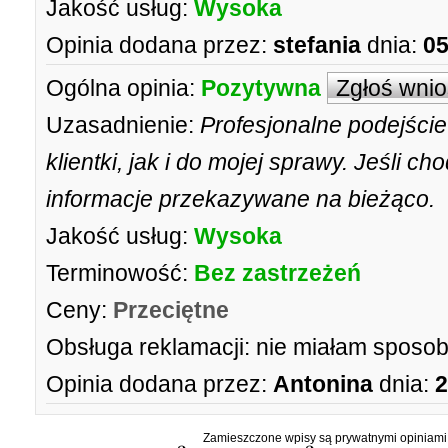
Jakość usług:
Wysoka
Opinia dodana przez:
stefania
dnia:
05
Ogólna opinia:
Pozytywna
Zgłoś wni
Uzasadnienie:
Profesjonalne podejści
klientki, jak i do mojej sprawy. Jeśli ch
informacje przekazywane na bieżąco.
Jakość usług:
Wysoka
Terminowość:
Bez zastrzeżeń
Ceny:
Przeciętne
Obsługa reklamacji:
nie miałam sposob
Opinia dodana przez:
Antonina
dnia:
2
Zamieszczone wpisy są prywatnymi opiniami g