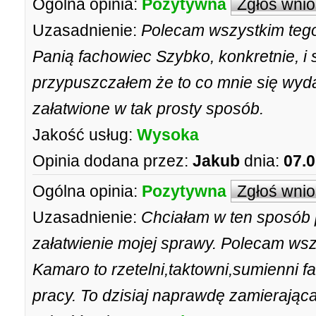
Ogólna opinia:
Pozytywna
Zgłoś wni
Uzasadnienie:
Polecam wszystkim tego
Panią fachowiec Szybko, konkretnie, i 
przypuszczałem że to co mnie się wyd
załatwione w tak prosty sposób.
Jakość usług:
Wysoka
Opinia dodana przez:
Jakub
dnia:
07.0
Ogólna opinia:
Pozytywna
Zgłoś wni
Uzasadnienie:
Chciałam w ten sposób 
załatwienie mojej sprawy. Polecam wsz
Kamaro to rzetelni,taktowni,sumienni f
pracy. To dzisiaj naprawdę zamierając