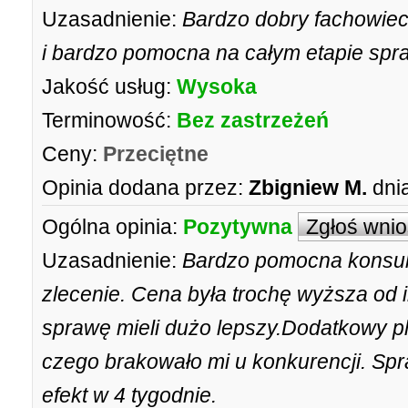
Uzasadnienie:
Bardzo dobry fachowiec
i bardzo pomocna na całym etapie spr
Jakość usług:
Wysoka
Terminowość:
Bez zastrzeżeń
Ceny:
Przeciętne
Opinia dodana przez:
Zbigniew M.
dni
Ogólna opinia:
Pozytywna
Zgłoś wni
Uzasadnienie:
Bardzo pomocna konsult
zlecenie. Cena była trochę wyższa od 
sprawę mieli dużo lepszy.Dodatkowy p
czego brakowało mi u konkurencji. S
efekt w 4 tygodnie.