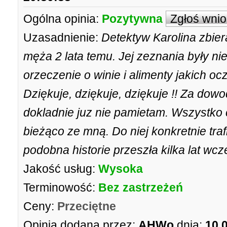
Ogólna opinia:
Pozytywna
Zgłoś wni
Uzasadnienie:
Detektyw Karolina zbier
męża 2 lata temu. Jej zeznania były ni
orzeczenie o winie i alimenty jakich oc
Dziękuje, dziękuje, dziękuje !! Za dowo
dokladnie juz nie pamietam. Wszystko c
bieżąco ze mną. Do niej konkretnie tra
podobna historie przeszła kilka lat wcz
Jakość usług:
Wysoka
Terminowość:
Bez zastrzeżeń
Ceny:
Przeciętne
Opinia dodana przez:
AHWo
dnia:
10.