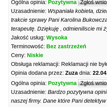
Ogólna opinia:
Pozytywna
Zgłoś wni
Uzasadnienie:
Wspaniała kobieta, dzie
trakcie sprawy Pani Karolina Bukowcz
terapeutę. Dziękuję , odmieniliscie mi ż
Jakość usług:
Wysoka
Terminowość:
Bez zastrzeżeń
Ceny:
Niskie
Obsługa reklamacji:
Reklamacji nie był
Opinia dodana przez:
Zuza
dnia:
22.04
Ogólna opinia:
Pozytywna
Zgłoś wni
Uzasadnienie:
Bardzo pozytywna opinia
naszej firmy. Dane które Pani detekty