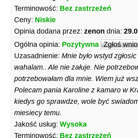
Terminowość:
Bez zastrzeżeń
Ceny:
Niskie
Opinia dodana przez:
zenon
dnia:
29.0
Ogólna opinia:
Pozytywna
Zgłoś wni
Uzasadnienie:
Mnie było wstyd zgłosic 
wahalam.. Ale nie załuje. Nie potrzeb
potrzebowałam dla mnie. Wiem już wszy
Polecam pania Karoline z kamaro w Kr
kiedys go sprawdze, wole być swiadoma
miesiecy temu.
Jakość usług:
Wysoka
Terminowość:
Bez zastrzeżeń