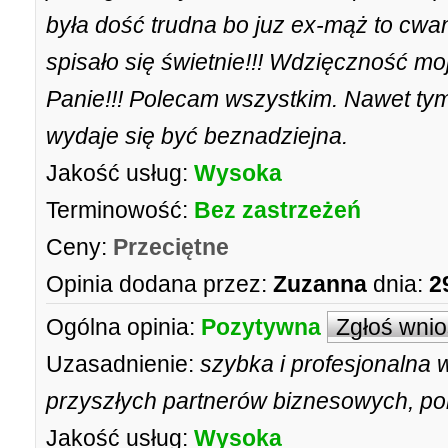
była dość trudna bo juz ex-mąż to cwani
spisało się świetnie!!! Wdzięczność m
Panie!!! Polecam wszystkim. Nawet tym
wydaje się być beznadziejna.
Jakość usług:
Wysoka
Terminowość:
Bez zastrzeżeń
Ceny:
Przeciętne
Opinia dodana przez:
Zuzanna
dnia:
2
Ogólna opinia:
Pozytywna
Zgłoś wni
Uzasadnienie:
szybka i profesjonalna 
przyszłych partnerów biznesowych, p
Jakość usług:
Wysoka