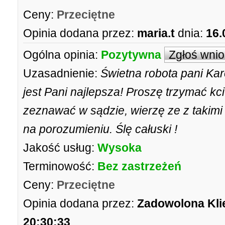
Ceny:
Przeciętne
Opinia dodana przez:
maria.t
dnia:
16.
Ogólna opinia:
Pozytywna
Zgłoś wni
Uzasadnienie:
Świetna robota pani Karo
jest Pani najlepsza! Proszę trzymać kci
zeznawać w sądzie, wierzę ze z takim
na porozumieniu. Ślę całuski !
Jakość usług:
Wysoka
Terminowość:
Bez zastrzeżeń
Ceny:
Przeciętne
Opinia dodana przez:
Zadowolona Kli
20:30:33