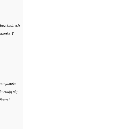
e bez żadnych
ecenia. T
a o jakość
e znają się
otra i