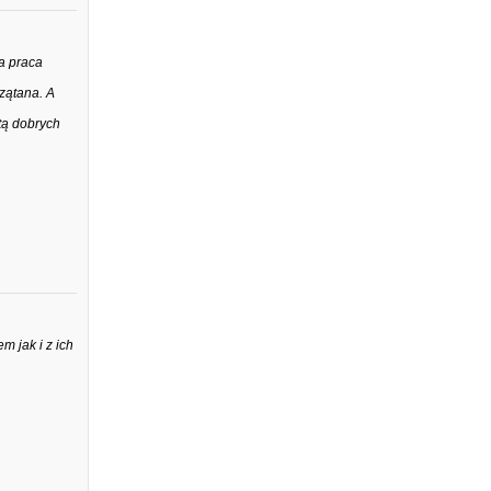
a praca
zątana. A
stą dobrych
 jak i z ich