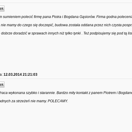
ek
m sumieniem polecić firmę pana Piotra i Bogdana Gąsiorów. Firma godna poleceni
e nie mamy do czego się doczepić, budowa została oddana przez nich czysta pospr
 dobrze doradzić w sprawach innych niż tylko tynki . Też podpisujemy się pod tą li
a:
12.03.2014 21:21:03
ek
raca wykonana szybko i starannie. Bardzo miły kontakt z panem Piotrem i Bogdanem
Żadnych za strzeżeń nie mamy. POLECAMY.