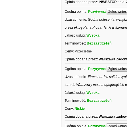
Opinia dodana przez:
INWESTOR
dnia:
Ogólna opinia:
Pozytywna
Zgłoś wnios
Uzasadnienie:
Godna polecenia, wyjątko
przez ekipę Pana Piotra. Tynki wykonane
Jakość usług:
Wysoka
Terminowość:
Bez zastrzeżeń
Ceny:
Przeciętne
Opinia dodana przez:
Warszawa Zadowo
Ogólna opinia:
Pozytywna
Zgłoś wnios
Uzasadnienie:
Firma bardzo solidna tyn
terenie Warszawy można oglądnąć ich p
Jakość usług:
Wysoka
Terminowość:
Bez zastrzeżeń
Ceny:
Niskie
Opinia dodana przez:
Warszawa zadowo
Ogólna opinia:
Pozytywna
Zgłoś wnios