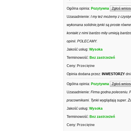
Ogólna opinia:
Pozytywna
Zgłoś wnios
Uzasadnienie:
I my też możemy z czysty
wykonana solidnie,tynki są proste równ
kontakt z nimi bardzo miły umieją bardzo
opinii. POLECAMY.
Jakość usług:
Wysoka
Terminowość:
Bez zastrzeżeń
Ceny:
Przeciętne
Opinia dodana przez:
INWESTORZY
dni
Ogólna opinia:
Pozytywna
Zgłoś wnios
Uzasadnienie:
Firma godna poleceniu. P
pracownikami. Tynki wyglądają super. 
Jakość usług:
Wysoka
Terminowość:
Bez zastrzeżeń
Ceny:
Przeciętne