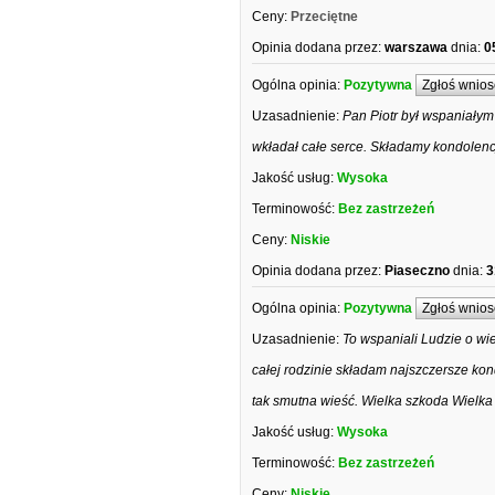
Ceny:
Przeciętne
Opinia dodana przez:
warszawa
dnia:
0
Ogólna opinia:
Pozytywna
Zgłoś wnios
Uzasadnienie:
Pan Piotr był wspaniały
wkładał całe serce. Składamy kondolencje
Jakość usług:
Wysoka
Terminowość:
Bez zastrzeżeń
Ceny:
Niskie
Opinia dodana przez:
Piaseczno
dnia:
3
Ogólna opinia:
Pozytywna
Zgłoś wnios
Uzasadnienie:
To wspaniali Ludzie o wie
całej rodzinie składam najszczersze ko
tak smutna wieść. Wielka szkoda Wielka
Jakość usług:
Wysoka
Terminowość:
Bez zastrzeżeń
Ceny:
Niskie