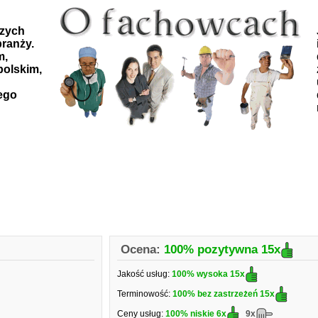
szych
ranży.
m,
polskim,
ego
Ocena:
100% pozytywna
15x
Jakość usług:
100% wysoka
15x
Terminowość:
100% bez zastrzeżeń
15x
Ceny usług:
100% niskie
6x
9x