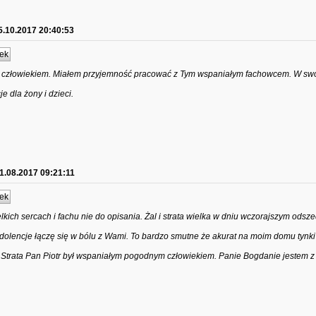
5.10.2017 20:40:53
ek
m człowiekiem. Miałem przyjemność pracować z Tym wspaniałym fachowcem. W sw
 dla żony i dzieci.
1.08.2017 09:21:11
ek
lkich sercach i fachu nie do opisania. Żal i strata wielka w dniu wczorajszym odsze
ndolencje łączę się w bólu z Wami. To bardzo smutne że akurat na moim domu tynk
 Strata Pan Piotr był wspaniałym pogodnym człowiekiem. Panie Bogdanie jestem 