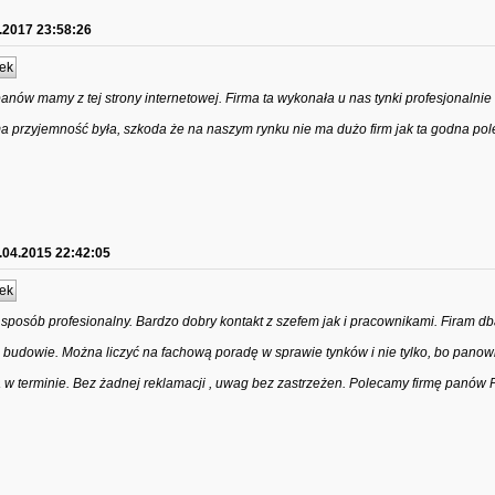
.2017 23:58:26
ek
panów mamy z tej strony internetowej. Firma ta wykonała u nas tynki profesjonalni
ma przyjemność była, szkoda że na naszym rynku nie ma dużo firm jak ta godna pol
.04.2015 22:42:05
ek
sposób profesionalny. Bardzo dobry kontakt z szefem jak i pracownikami. Firam db
 budowie. Można liczyć na fachową poradę w sprawie tynków i nie tylko, bo panowi
w terminie. Bez żadnej reklamacji , uwag bez zastrzeżen. Polecamy firmę panów Pi