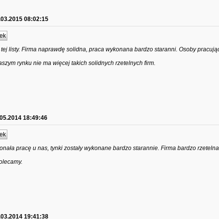
.03.2015 08:02:15
ek
tej listy. Firma naprawdę solidna, praca wykonana bardzo staranni. Osoby pracujące
naszym rynku nie ma więcej takich solidnych rzetelnych firm.
.05.2014 18:49:46
ek
ykonała pracę u nas, tynki zostały wykonane bardzo starannie. Firma bardzo rzeteln
Polecamy.
.03.2014 19:41:38