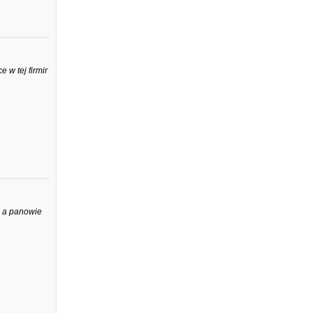
 w tej firmir
a a panowie