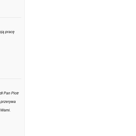
oją pracę
dł Pan Piotr
i przerywa
z Wami.