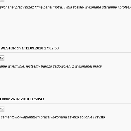
konanej pracy przez firmę pana Piotra. Tynki zostały wykonane starannie i profesj
NWESTOR
dnia:
11.09.2010 17:02:53
ek
idnie w terminie. jesteśmy bardzo zadowoleni z wykonanej pracy
nt
dnia:
26.07.2010 11:58:43
ek
 cementowo-wapiennych praca wykonana szybko solidnie i czysto