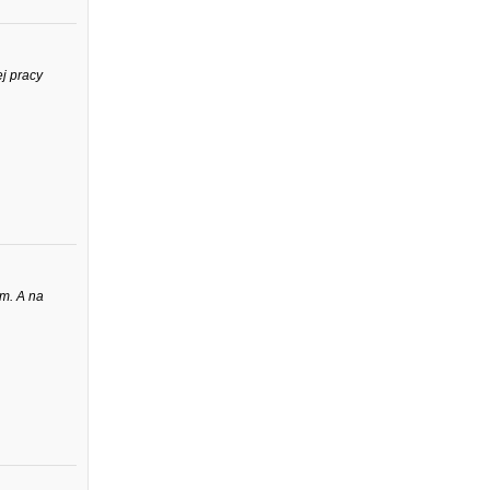
j pracy
am. A na