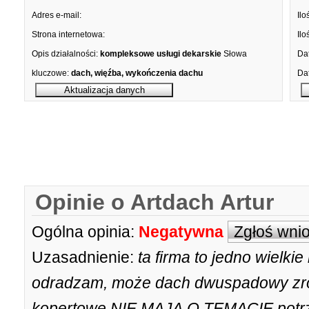
Adres e-mail:
Ilo
Strona internetowa:
Ilo
Opis działalności:
kompleksowe usługi dekarskie
Słowa
Dat
kluczowe:
dach, więźba, wykończenia dachu
Dat
Opinie o Artdach Artur
Ogólna opinia:
Negatywna
Zgłoś wni
Uzasadnienie:
ta firma to jedno wielki
odradzam, może dach dwuspadowy zrobi
kopertowe NIE MAJĄ O TEMACIE potrz