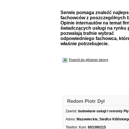
Serwis pomaga znaleźć najlep
fachowców z poszczególnych b
Opinie internautów na temat fir
świadczących usługi na rynku 
pozwalają trafnie wybrać
odpowiedniego fachowca, któr
właśnie potrzebujecie.
Powrót do głównej strony
Redom Piotr Dyl
Zawód:
budowlane usługi i remonty Pły
Adres:
Mazowieckie, Siedlce Kilińskieg
Telefon:
Kom.
693390215