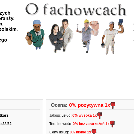
szych
ranży.
m,
polskim,
ego
Ocena:
0% pozytywna
1x
tkarz
Jakość usług:
0% wysoka
1x
o 28/32
Terminowość:
0% bez zastrzeżeń
1x
Ceny usług:
0% niskie
1x