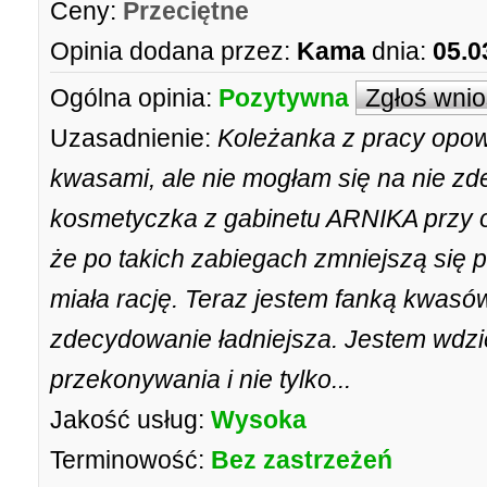
Ceny:
Przeciętne
Opinia dodana przez:
Kama
dnia:
05.0
Ogólna opinia:
Pozytywna
Zgłoś wni
Uzasadnienie:
Koleżanka z pracy opow
kwasami, ale nie mogłam się na nie z
kosmetyczka z gabinetu ARNIKA przy ok
że po takich zabiegach zmniejszą się p
miała rację. Teraz jestem fanką kwasów
zdecydowanie ładniejsza. Jestem wdz
przekonywania i nie tylko...
Jakość usług:
Wysoka
Terminowość:
Bez zastrzeżeń