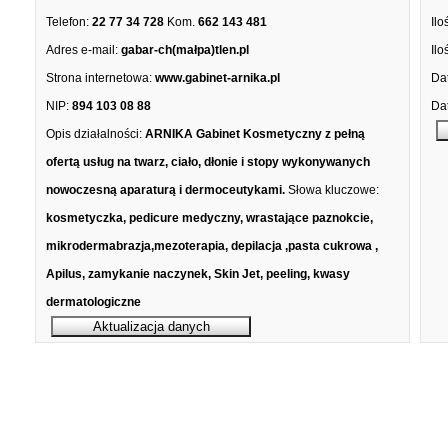
Telefon:
22 77 34 728
Kom.
662 143 481
Ilo
Adres e-mail:
gabar-ch(małpa)tlen.pl
Ilo
Strona internetowa:
www.gabinet-arnika.pl
Dat
NIP:
894 103 08 88
Dat
Opis działalności:
ARNIKA Gabinet Kosmetyczny z pełną
ofertą usług na twarz, ciało, dłonie i stopy wykonywanych
nowoczesną aparaturą i dermoceutykami.
Słowa kluczowe:
kosmetyczka, pedicure medyczny, wrastające paznokcie,
mikrodermabrazja,mezoterapia, depilacja ,pasta cukrowa ,
Apilus, zamykanie naczynek, Skin Jet, peeling, kwasy
dermatologiczne