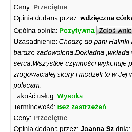
Ceny:
Przeciętne
Opinia dodana przez:
wdzięczna córk
Ogólna opinia:
Pozytywna
Zgłoś wni
Uzasadnienie:
Chodzę do pani Halinki n
bardzo zadowolona.Dokładna ,wkłada 
serca.Wszystkie czynności wykonuje pr
zrogowaciałej skóry i modzeli to w Jej
polecam.
Jakość usług:
Wysoka
Terminowość:
Bez zastrzeżeń
Ceny:
Przeciętne
Opinia dodana przez:
Joanna Sz
dnia: