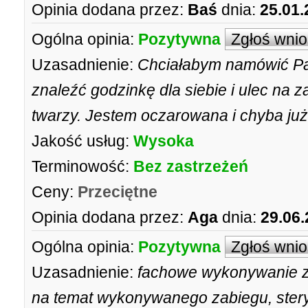
Opinia dodana przez:
Baś
dnia:
25.01.
Ogólna opinia:
Pozytywna
Zgłoś wni
Uzasadnienie:
Chciałabym namówić Pan
znaleźć godzinkę dla siebie i ulec na
twarzy. Jestem oczarowana i chyba już
Jakość usług:
Wysoka
Terminowość:
Bez zastrzeżeń
Ceny:
Przeciętne
Opinia dodana przez:
Aga
dnia:
29.06.
Ogólna opinia:
Pozytywna
Zgłoś wni
Uzasadnienie:
fachowe wykonywanie z
na temat wykonywanego zabiegu, stery