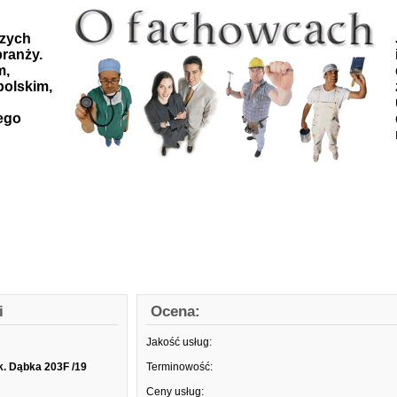
szych
ranży.
m,
polskim,
ego
i
Ocena:
Jakość usług:
k. Dąbka 203F /19
Terminowość:
Ceny usług: