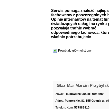
Serwis pomaga znaleźć najlep
fachowców z poszczególnych b
Opinie internautów na temat fir
świadczących usługi na rynku 
pozwalają trafnie wybrać
odpowiedniego fachowca, któr
właśnie potrzebujecie.
Powrót do głównej strony
Glaz-Mar Marcin Przybylsk
Zawód:
budowlane usługi i remonty
Adres:
Pomorskie, 81-155 Gdynia ul. pł
Telefon:
Kom.
577889810