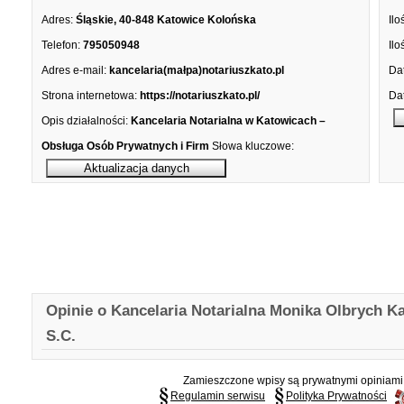
Adres:
Śląskie, 40-848 Katowice Kolońska
Ilo
Telefon:
795050948
Ilo
Adres e-mail:
kancelaria(małpa)notariuszkato.pl
Dat
Strona internetowa:
https://notariuszkato.pl/
Dat
Opis działalności:
Kancelaria Notarialna w Katowicach –
Obsługa Osób Prywatnych i Firm
Słowa kluczowe:
Opinie o Kancelaria Notarialna Monika Olbrych K
S.C.
Zamieszczone wpisy są prywatnymi opiniami g
Regulamin serwisu
Polityka Prywatności