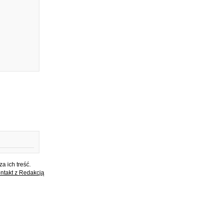
a ich treść.
ntakt z Redakcją