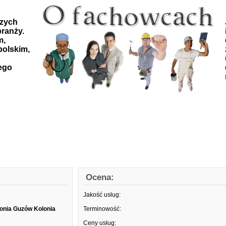
szych
ranży.
m,
polskim,
ego
Ocena:
Jakość usług:
onia Guzów Kolonia
Terminowość:
Ceny usług: