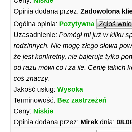
Ceny:
Niskie
Opinia dodana przez:
Zadowolona kli
Ogólna opinia:
Pozytywna
Zgłoś wni
Uzasadnienie:
Pomógł mi już w kilku 
rodzinnych. Nie mogę złego słowa powi
że jest konkretny, nie bajeruje tylko p
od razu mówi co i za ile. Cenię takich 
coś znaczy.
Jakość usług:
Wysoka
Terminowość:
Bez zastrzeżeń
Ceny:
Niskie
Opinia dodana przez:
Mirek
dnia:
08.0