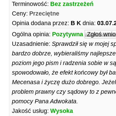
Terminowość:
Bez zastrzeżeń
Ceny:
Przeciętne
Opinia dodana przez:
B K
dnia:
03.07.
Ogólna opinia:
Pozytywna
Zgłoś wni
Uzasadnienie:
Sprawdził się w mojej 
bardzo dobrze, wybieraliśmy najlepsz
poziom jego pism i radzenia sobie w s
spowodowało, że efekt końcowy był b
Mecenasa i życzę dużo dobrego. Jeżeli
problem prawny czy sądowy to z pewn
pomocy Pana Adwokata.
Jakość usług:
Wysoka