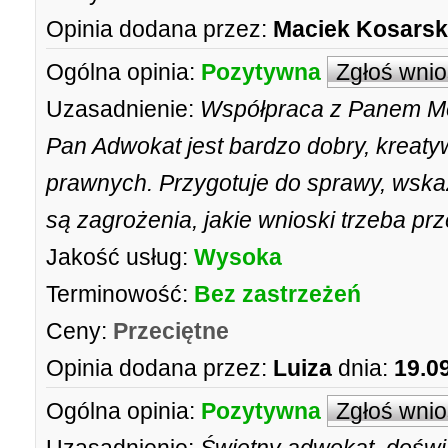
Opinia dodana przez:
Maciek Kosarsk
Ogólna opinia:
Pozytywna
Zgłoś wni
Uzasadnienie:
Współpraca z Panem M
Pan Adwokat jest bardzo dobry, krea
prawnych. Przygotuje do sprawy, wskaz
są zagrożenia, jakie wnioski trzeba p
Jakość usług:
Wysoka
Terminowość:
Bez zastrzeżeń
Ceny:
Przeciętne
Opinia dodana przez:
Luiza
dnia:
19.0
Ogólna opinia:
Pozytywna
Zgłoś wni