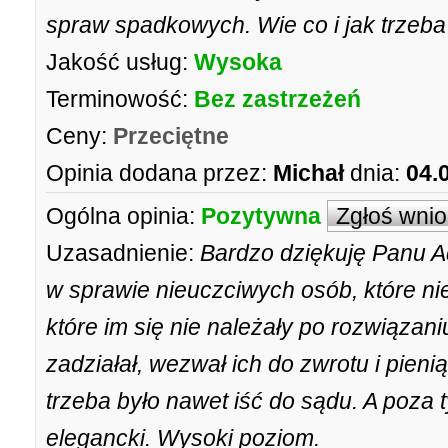
spraw spadkowych. Wie co i jak trzeba
Jakość usług:
Wysoka
Terminowość:
Bez zastrzeżeń
Ceny:
Przeciętne
Opinia dodana przez:
Michał
dnia:
04.
Ogólna opinia:
Pozytywna
Zgłoś wni
Uzasadnienie:
Bardzo dziękuję Panu 
w sprawie nieuczciwych osób, które ni
które im się nie należały po rozwiąza
zadziałał, wezwał ich do zwrotu i pien
trzeba było nawet iść do sądu. A poza 
elegancki. Wysoki poziom.