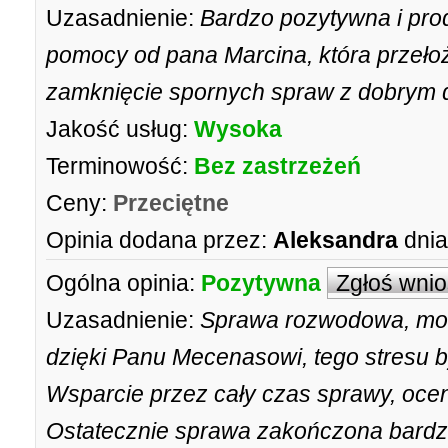
Uzasadnienie:
Bardzo pozytywna i pr
pomocy od pana Marcina, która przełoż
zamknięcie spornych spraw z dobrym d
Jakość usług:
Wysoka
Terminowość:
Bez zastrzeżeń
Ceny:
Przeciętne
Opinia dodana przez:
Aleksandra
dnia
Ogólna opinia:
Pozytywna
Zgłoś wni
Uzasadnienie:
Sprawa rozwodowa, mocn
dzięki Panu Mecenasowi, tego stresu b
Wsparcie przez cały czas sprawy, oce
Ostatecznie sprawa zakończona bardzo 