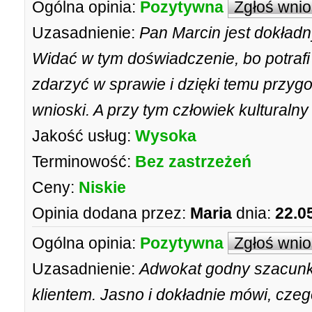
Ogólna opinia:
Pozytywna
Zgłoś wni
Uzasadnienie:
Pan Marcin jest dokład
Widać w tym doświadczenie, bo potrafi
zdarzyć w sprawie i dzięki temu przyg
wnioski. A przy tym człowiek kulturalny 
Jakość usług:
Wysoka
Terminowość:
Bez zastrzeżeń
Ceny:
Niskie
Opinia dodana przez:
Maria
dnia:
22.0
Ogólna opinia:
Pozytywna
Zgłoś wni
Uzasadnienie:
Adwokat godny szacunk
klientem. Jasno i dokładnie mówi, cze