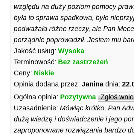
względu na duży poziom pomocy prawn
była to sprawa spadkowa, było nieprzy
podważała różne rzeczy, ale Pan Mece
porządnie poprowadził. Jestem mu ba
Jakość usług:
Wysoka
Terminowość:
Bez zastrzeżeń
Ceny:
Niskie
Opinia dodana przez:
Janina
dnia:
22.
Ogólna opinia:
Pozytywna
Zgłoś wni
Uzasadnienie:
Mówiąc krótko, Pan Adw
dużą wiedzę i doświadczenie i jego po
zaproponowane rozwiązania bardzo do