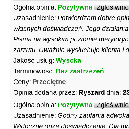
Ogólna opinia:
Pozytywna
Zgłoś wni
Uzasadnienie:
Potwierdzam dobre opin
własnych doświadczeń. Jego działania 
Pisma na wysokim poziomie merytorycz
zarzutu. Uważnie wysłuchuje klienta i 
Jakość usług:
Wysoka
Terminowość:
Bez zastrzeżeń
Ceny:
Przeciętne
Opinia dodana przez:
Ryszard
dnia:
2
Ogólna opinia:
Pozytywna
Zgłoś wni
Uzasadnienie:
Godny zaufania adwokat,
Widoczne duże doświadczenie. Dla mn