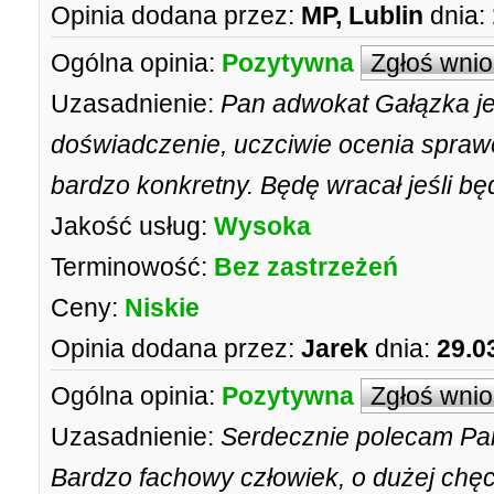
Opinia dodana przez:
MP, Lublin
dnia:
Ogólna opinia:
Pozytywna
Zgłoś wni
Uzasadnienie:
Pan adwokat Gałązka je
doświadczenie, uczciwie ocenia sprawę 
bardzo konkretny. Będę wracał jeśli bę
Jakość usług:
Wysoka
Terminowość:
Bez zastrzeżeń
Ceny:
Niskie
Opinia dodana przez:
Jarek
dnia:
29.0
Ogólna opinia:
Pozytywna
Zgłoś wni
Uzasadnienie:
Serdecznie polecam Pa
Bardzo fachowy człowiek, o dużej chę