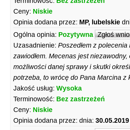
Terminowość:
Bez zastrzeżeń
Ceny:
Niskie
Opinia dodana przez:
MP, lubelskie
dn
Ogólna opinia:
Pozytywna
Zgłoś wni
Uzasadnienie:
Poszedłem z polecenia ko
zawiodłem. Mecenas jest niezawodny, o
możliwości danej sprawy i skutki okreś
potrzeba, to wrócę do Pana Marcina z 
Jakość usług:
Wysoka
Terminowość:
Bez zastrzeżeń
Ceny:
Niskie
Opinia dodana przez:
dnia:
30.05.2019