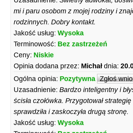
Uzasadnienie:
Świetny adwokat, doświ
mi i paru osobom z mojej rodziny i zn
rodzinnych. Dobry kontakt.
Jakość usług:
Wysoka
Terminowość:
Bez zastrzeżeń
Ceny:
Niskie
Opinia dodana przez:
Michał
dnia:
20.
Ogólna opinia:
Pozytywna
Zgłoś wni
Uzasadnienie:
Bardzo inteligentny i bł
ścisła czołówka. Przygotował strategię
sprawdziła i zaskoczyła drugą stronę.
Jakość usług:
Wysoka