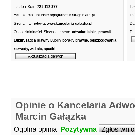
Telefon:
Kom.
721 112 877
Ilo
Adres e-mail:
biuro(małpa)kancelaria-galazka.pl
Ilo
Strona internetowa:
www.kancelaria-galazka.pl
Dat
Opis działalności:
Słowa kluczowe:
adwokat lublin, prawnik
Dat
Lublin, radca prawny Lublin, porady prawne, odszkodowania,
rozwody, weksle, spadki
Opinie o Kancelaria Adw
Marcin Gałązka
Ogólna opinia:
Pozytywna
Zgłoś wni