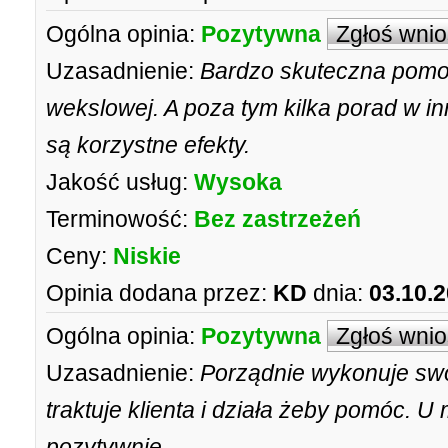
Ogólna opinia:
Pozytywna
Zgłoś wni
Uzasadnienie:
Bardzo skuteczna pomo
wekslowej. A poza tym kilka porad w i
są korzystne efekty.
Jakość usług:
Wysoka
Terminowość:
Bez zastrzeżeń
Ceny:
Niskie
Opinia dodana przez:
KD
dnia:
03.10.
Ogólna opinia:
Pozytywna
Zgłoś wni
Uzasadnienie:
Porządnie wykonuje swoj
traktuje klienta i działa żeby pomóc. 
pozytywnie.