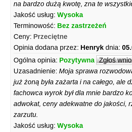
na bardzo dużą kwotę, zna te wszystki
Jakość usług:
Wysoka
Terminowość:
Bez zastrzeżeń
Ceny:
Przeciętne
Opinia dodana przez:
Henryk
dnia:
05
Ogólna opinia:
Pozytywna
Zgłoś wni
Uzasadnienie:
Moja sprawa rozwodowa 
już żoną była zażarta i na całego, ale
fachowca wyrok był dla mnie bardzo k
adwokat, ceny adekwatne do jakości, rz
zarzutu.
Jakość usług:
Wysoka