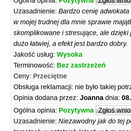
Ogólna opinia:
Pozytywna
Zgłoś wni
Uzasadnienie:
Bardzo cenię adwokata
w mojej trudnej dla mnie sprawie mająt
skomplikowane i stresujące, ale dzię
dużo łatwiej, a efekt jest bardzo dobry.
Jakość usług:
Wysoka
Terminowość:
Bez zastrzeżeń
Ceny:
Przeciętne
Obsługa reklamacji:
nie było takiej pot
Opinia dodana przez:
Joanna
dnia:
08
Ogólna opinia:
Pozytywna
Zgłoś wni
Uzasadnienie:
Niezawodny jak do tej p