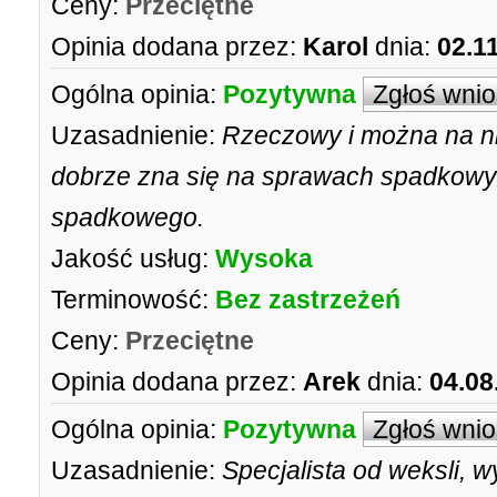
Ceny:
Przeciętne
Opinia dodana przez:
Karol
dnia:
02.1
Ogólna opinia:
Pozytywna
Zgłoś wni
Uzasadnienie:
Rzeczowy i można na n
dobrze zna się na sprawach spadkowyc
spadkowego.
Jakość usług:
Wysoka
Terminowość:
Bez zastrzeżeń
Ceny:
Przeciętne
Opinia dodana przez:
Arek
dnia:
04.08
Ogólna opinia:
Pozytywna
Zgłoś wni
Uzasadnienie:
Specjalista od weksli, 