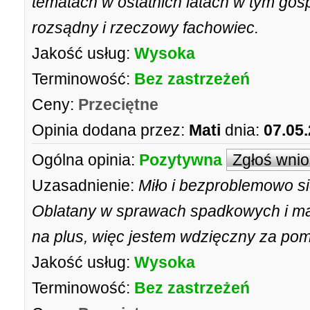
tematach w ostatnich latach w tym gos
rozsądny i rzeczowy fachowiec.
Jakość usług:
Wysoka
Terminowość:
Bez zastrzeżeń
Ceny:
Przeciętne
Opinia dodana przez:
Mati
dnia:
07.05
Ogólna opinia:
Pozytywna
Zgłoś wni
Uzasadnienie:
Miło i bezproblemowo s
Oblatany w sprawach spadkowych i m
na plus, więc jestem wdzięczny za po
Jakość usług:
Wysoka
Terminowość:
Bez zastrzeżeń