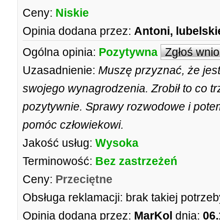
Ceny:
Niskie
Opinia dodana przez:
Antoni, lubelski
Ogólna opinia:
Pozytywna
Zgłoś wni
Uzasadnienie:
Muszę przyznać, że jes
swojego wynagrodzenia. Zrobił to co t
pozytywnie. Sprawy rozwodowe i pote
pomóc człowiekowi.
Jakość usług:
Wysoka
Terminowość:
Bez zastrzeżeń
Ceny:
Przeciętne
Obsługa reklamacji:
brak takiej potrzeb
Opinia dodana przez:
MarKol
dnia:
06.