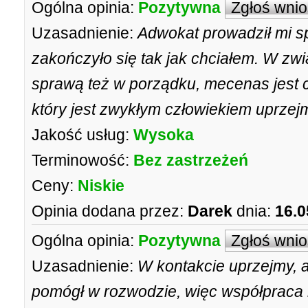
Ogólna opinia:
Pozytywna
Zgłoś wni
Uzasadnienie:
Adwokat prowadził mi 
zakończyło się tak jak chciałem. W zw
sprawą też w porządku, mecenas jest c
który jest zwykłym człowiekiem uprzej
Jakość usług:
Wysoka
Terminowość:
Bez zastrzeżeń
Ceny:
Niskie
Opinia dodana przez:
Darek
dnia:
16.0
Ogólna opinia:
Pozytywna
Zgłoś wni
Uzasadnienie:
W kontakcie uprzejmy, a
pomógł w rozwodzie, więc współpraca 