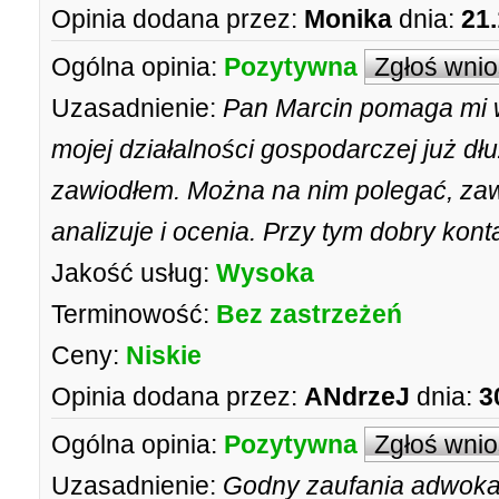
Opinia dodana przez:
Monika
dnia:
21.
Ogólna opinia:
Pozytywna
Zgłoś wni
Uzasadnienie:
Pan Marcin pomaga mi 
mojej działalności gospodarczej już dłu
zawiodłem. Można na nim polegać, zaw
analizuje i ocenia. Przy tym dobry konta
Jakość usług:
Wysoka
Terminowość:
Bez zastrzeżeń
Ceny:
Niskie
Opinia dodana przez:
ANdrzeJ
dnia:
3
Ogólna opinia:
Pozytywna
Zgłoś wni
Uzasadnienie:
Godny zaufania adwoka