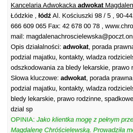
Kancelaria Adwokacka
adwokat
Magdalen
Łódzkie ,
łódź
Al. Kościuszki 98 / 5 , 90-4
666 609 065 Fax: 42 678 00 78 , www.chros
mail: magdalenachroscielewska@poczt.one
Opis działalności:
adwokat
, porada prawna
podzial majatku, kontakty, wladza rodzici
odszkodowania za bledy lekarskie, prawo 
Słowa kluczowe:
adwokat
, porada prawna
podzial majatku, kontakty, wladza rodzici
bledy lekarskie, prawo rodzinne, spadkowe
dzial sp
OPINIA:
Jako klientka mogę z pełnym prz
Magdalenę Chróścielewską. Prowadziła mo