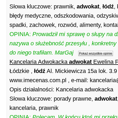
Słowa kluczowe: prawnik,
adwokat
,
łódź
,
błędy medyczne, odszkodowania, odzyskiw
spadki, zachowek, rozwód, alimenty, konta
OPINIA:
Prowadził mi sprawę o słupy na dz
nazywa o służebność przesyłu , konkretny 
do niego trafiłam. MarGaj
Pokaż wszystkie opinie
Kancelaria Adwokacka
adwokat
Ewelina 
Łódzkie ,
łódź
Al. Mickiewicza 15a lok. 3.9
www.imecenas.com.pl , e-mail: kancelari
Opis działalności: Kancelaria adwokacka
Słowa kluczowe: porady prawne,
adwokat
kancelaria, prawnik
OPINIA:
Polecam. W końcu ktoś mi przełoży