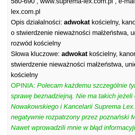
580-690 , www.suprema-lex.com.pl , e-ma
lex.com.pl
Opis działalności:
adwokat
kościelny, kano
o stwierdzenie nieważności małżeństwa, 
rozwód kościelny
Słowa kluczowe:
adwokat
kościelny, kanon
stwierdzenie nieważności małżeństwa, un
kościelny
OPINIA:
Polecam każdemu szczególnie ty
sprawę beznadziejną. Nie ma takich jeżeli
Nowakowskiego i Kancelarii Suprema Lex. M
negatywnie rozpatrzony przez poznański M
Nawet wprowadzili mnie w błąd informacyjn