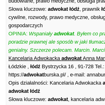
budowlane, prawo medyczne, obsługa pr
Słowa kluczowe:
adwokat
łódź
, prawnik
ł
cywilne, rozwody, prawo medyczne, obsł
gospodarczych
OPINIA:
Wspaniały
adwokat
. Byłem co p
poradzie prawnej ale sposób w jaki tłumac
genialny. Szczerze polecam. Marcin. Marci
Kancelaria Adwokacka
adwokat
Anna Mar
Łódzkie ,
łódź
Bystrzycka 16 , 91-728 Tel
https://
adwokat
burska.pl/ , e-mail: anna
Opis działalności: Kancelaria Adwokacka
adwokat
łódź
Słowa kluczowe:
adwokat
, kancelaria a