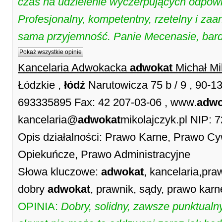
czas na udzielenie wyczerpujących odpowi
Profesjonalny, kompetentny, rzetelny i z
sama przyjemność. Panie Mecenasie, bard
Pokaż wszystkie opinie
Kancelaria Adwokacka
adwokat
Michał Mi
Łódzkie ,
łódź
Narutowicza 75 b / 9 , 90-1
693335895 Fax: 42 207-03-06 , www.
adwo
kancelaria@
adwokat
mikolajczyk.pl NIP: 
Opis działalności: Prawo Karne, Prawo Cy
Opiekuńcze, Prawo Administracyjne
Słowa kluczowe:
adwokat
, kancelaria,pr
dobry
adwokat
, prawnik, sądy, prawo karn
OPINIA:
Dobry, solidny, zawsze punktualny