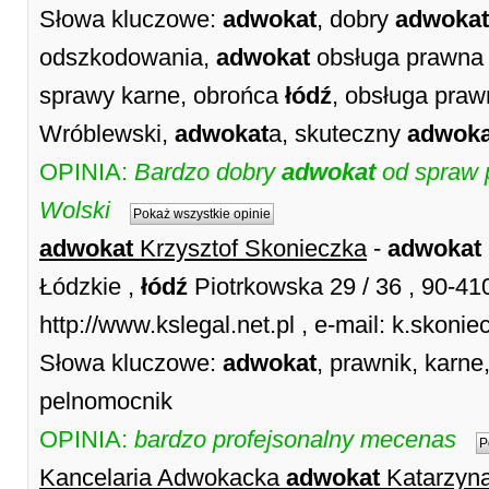
Słowa kluczowe:
adwokat
, dobry
adwokat
odszkodowania,
adwokat
obsługa prawn
sprawy karne, obrońca
łódź
, obsługa pra
Wróblewski,
adwokat
a, skuteczny
adwoka
OPINIA:
Bardzo dobry
adwokat
od spraw 
Wolski
Pokaż wszystkie opinie
adwokat
Krzysztof Skonieczka
-
adwokat
Łódzkie ,
łódź
Piotrkowska 29 / 36 , 90-4
http://www.kslegal.net.pl , e-mail: k.skoni
Słowa kluczowe:
adwokat
, prawnik, karne
pelnomocnik
OPINIA:
bardzo profejsonalny mecenas
P
Kancelaria Adwokacka
adwokat
Katarzyn