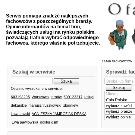
Serwis pomaga znaleźć najlepszych
fachowców z poszczególnych branży.
Opinie internautów na temat firm,
świadczących usługi na rynku polskim,
pozwalają trafnie wybrać odpowiedniego
fachowca, którego właśnie potrzebujecie.
33469 FACHOWCÓW, 1
Szukaj w serwisie
Sprawdź fa
Ostatnio wyszukane w serwisie:
603198295
Warszawa
tarnów
609123317
usługi
dekarskie
mariusz truszkowski
zbigniew
kowalewski
AGNIESZKA JAMROZIAK DESKA
Ewa pawlowska
doktor gsm