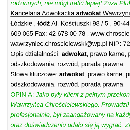
rodzinnych, nie mógł trafić lepiej! Zuza Plu
Kancelaria Adwokacka
adwokat
Wawrzyni
Łódzkie ,
łódź
Al. Kościuszki 98 / 5 , 90-4
609 065 Fax: 42 678 00 78 , www.chrosciel
wawrzyniec.chroscielewski@wp.pl NIP: 7
Opis działalności:
adwokat
, prawo karne,
odszkodowania, rozwód, porada prawna,
Słowa kluczowe:
adwokat
, prawo karne,
odszkodowania, rozwód, porada prawna,
OPINIA:
Jako były klient z pełnym przek
Wawrzyńca Chrościelewskiego. Prowadził
profesjonalnie, był zaangażowany na każdy
oraz doświadczeniu udało się ją wygrać. 