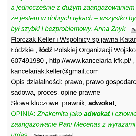
a jednocześnie z dużym zaangażowaniem i
że jestem w dobrych rękach – wszystko był
był szybki i bezproblemowy. Anna Znyk
Po
Florczak Keller i Wspólnicy sp jawna Katar
Łódzkie ,
łódź
Polskiej Organizacji Wojsko
607491980 , http://www.kancelaria-kfk.pl/ ,
kancelariak.keller@gmail.com
Opis działalności: prawo, prawo gospodarc
sądowa, proces, opine prawne
Słowa kluczowe: prawnik,
adwokat
,
OPINIA:
Znakomita jako
adwokat
i człowi
zaangażowanie Pani Mecenas z wyrazami 
urdas