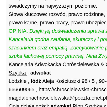
świadczymy na najwyższym poziomie.
Słowa kluczowe: rozwód, prawo rodzinne,
prawo karne, prawo pracy, prawo ubezpie
OPINIA:
Dzięki jej doświadczeniu sprawa 
Kancelaria godna zaufania, skuteczny i po
szacunkiem oraz empatią. Zdecydowanie p
szuka fachowej pomocy prawnej. Nina Zw
Kancelaria Adwokacka Chróscielewska & 
Szybka
-
adwokat
Łódzkie ,
łódź
Aleja Kościuszki 98 / 5 , 90
666609065 , https://chroscielewska-chrosci
magdalenachroscielewska@poczta.onet.pl
Opis działalności:
adwokat
Piotr Szybka z