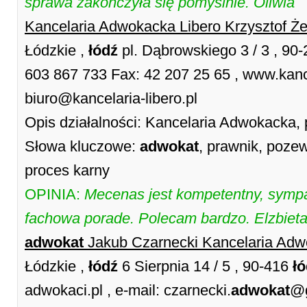
sprawa zakończyła się pomyślnie. Oliwia
Kancelaria Adwokacka Libero Krzysztof Ż
Łódzkie ,
łódź
pl. Dąbrowskiego 3 / 3 , 90
603 867 733 Fax: 42 207 25 65 , www.kancel
biuro@kancelaria-libero.pl
Opis działalności: Kancelaria Adwokacka,
Słowa kluczowe:
adwokat
, prawnik, poze
proces karny
OPINIA:
Mecenas jest kompetentny, symp
fachowa porade. Polecam bardzo. Elzbieta
adwokat
Jakub Czarnecki Kancelaria Ad
Łódzkie ,
łódź
6 Sierpnia 14 / 5 , 90-416
ł
adwokaci.pl , e-mail: czarnecki.
adwokat
@g