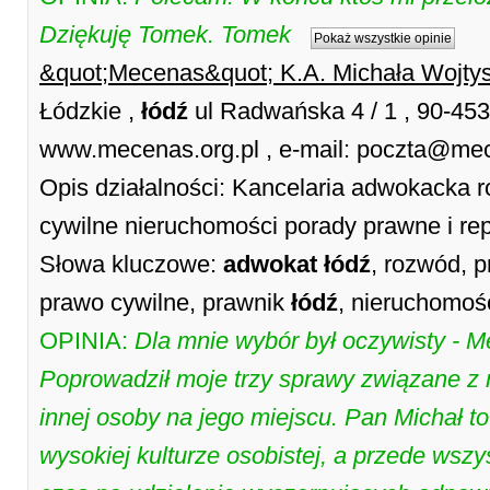
Dziękuję Tomek. Tomek
Pokaż wszystkie opinie
&quot;Mecenas&quot; K.A. Michała Wojtys
Łódzkie ,
łódź
ul Radwańska 4 / 1 , 90-45
www.mecenas.org.pl , e-mail: poczta@me
Opis działalności: Kancelaria adwokacka
cywilne nieruchomości porady prawne i re
Słowa kluczowe:
adwokat
łódź
, rozwód, 
prawo cywilne, prawnik
łódź
, nieruchomoś
OPINIA:
Dla mnie wybór był oczywisty - M
Poprowadził moje trzy sprawy związane z
innej osoby na jego miejscu. Pan Michał t
wysokiej kulturze osobistej, a przede wsz