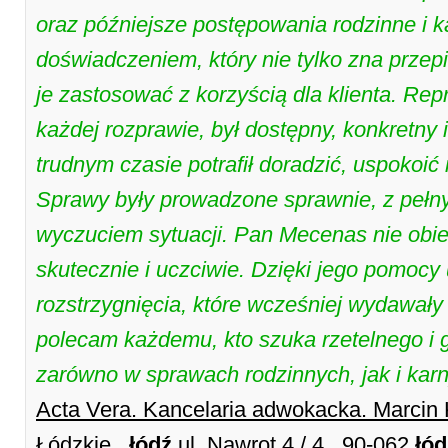
oraz późniejsze postępowania rodzinne i k
doświadczeniem, który nie tylko zna przepi
je zastosować z korzyścią dla klienta. Re
każdej rozprawie, był dostępny, konkretn
trudnym czasie potrafił doradzić, uspokoić 
Sprawy były prowadzone sprawnie, z pełn
wyczuciem sytuacji. Pan Mecenas nie obie
skutecznie i uczciwie. Dzięki jego pomocy
rozstrzygnięcia, które wcześniej wydawały
polecam każdemu, kto szuka rzetelnego i
zarówno w sprawach rodzinnych, jak i ka
Acta Vera. Kancelaria adwokacka. Marci
Łódzkie ,
łódź
ul. Nawrot 4 / 4 , 90-062
łód