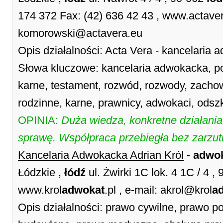
174 372 Fax: (42) 636 42 43 , www.actavera
komorowski@actavera.eu
Opis działalności: Acta Vera - kancelaria
Słowa kluczowe: kancelaria adwokacka, po
karne, testament, rozwód, rozwody, zacho
rodzinne, karne, prawnicy, adwokaci, ods
OPINIA:
Duża wiedza, konkretne działani
sprawę. Współpraca przebiegła bez zarzu
Kancelaria Adwokacka Adrian Król
-
adwo
Łódzkie ,
łódź
ul. Żwirki 1C lok. 4 1C / 4 ,
www.krol
adwokat
.pl , e-mail: akrol@krol
a
Opis działalności: prawo cywilne, prawo 