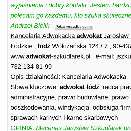
wyjaśnienia i dobry kontakt. Jestem bardz
polecam go każdemu, kto szuka skuteczn
Andrzej Bielik
Pokaż wszystkie opinie
Kancelaria Adwokacka
adwokat
Jarosław 
Łódzkie ,
łódź
Wólczańska 124 / 7 , 90-4
www.
adwokat
-szkudlarek.pl , e-mail: jsz
732-134-81-99
Opis działalności: Kancelaria Adwokacka
Słowa kluczowe:
adwokat
łódź
, radca pr
administracyjne, prawo budowlane, prawo 
odszkodowania, windykacja, odbsługa firm
sprawach karnych i karno skarbowych
OPINIA:
Mecenas Jarosław Szkudlarek pr