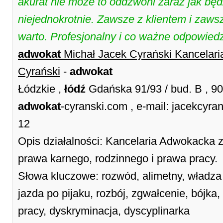
akurat nie może to oddzwoni zaraz jak bę
niejednokrotnie. Zawsze z klientem i zaws
warto. Profesjonalny i co ważne odpowiedz
adwokat
Michał Jacek Cyrański Kancelar
Cyrański
-
adwokat
Łódzkie ,
łódź
Gdańska 91/93 / bud. B , 9
adwokat
-cyranski.com , e-mail: jacekcyr
12
Opis działalności: Kancelaria Adwokacka 
prawa karnego, rodzinnego i prawa pracy.
Słowa kluczowe: rozwód, alimetny, władza 
jazda po pijaku, rozbój, zgwałcenie, bójka,
pracy, dyskryminacja, dyscyplinarka