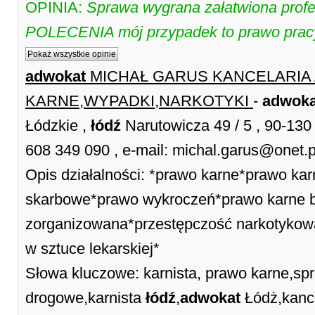
OPINIA:
Sprawa wygrana załatwiona profe
POLECENIA mój przypadek to prawo prac
Pokaż wszystkie opinie
adwokat
MICHAŁ GARUS KANCELARIA
KARNE,WYPADKI,NARKOTYKI
-
adwoka
Łódzkie ,
łódź
Narutowicza 49 / 5 , 90-13
608 349 090 , e-mail: michal.garus@onet.p
Opis działalności: *prawo karne*prawo k
skarbowe*prawo wykroczeń*prawo karne 
zorganizowana*przestępczość narkotykow
w sztuce lekarskiej*
Słowa kluczowe: karnista, prawo karne,sp
drogowe,karnista
łódź
,
adwokat
Łódż,kanc