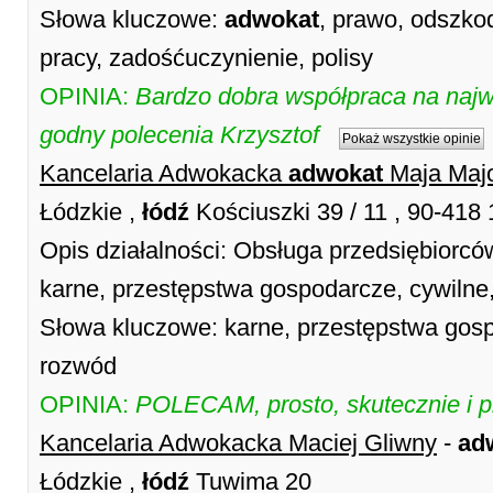
Słowa kluczowe:
adwokat
, prawo, odszko
pracy, zadośćuczynienie, polisy
OPINIA:
Bardzo dobra współpraca na naj
godny polecenia Krzysztof
Pokaż wszystkie opinie
Kancelaria Adwokacka
adwokat
Maja Maj
Łódzkie ,
łódź
Kościuszki 39 / 11 , 90-418
Opis działalności: Obsługa przedsiębiorc
karne, przestępstwa gospodarcze, cywilne
Słowa kluczowe: karne, przestępstwa gosp
rozwód
OPINIA:
POLECAM, prosto, skutecznie i p
Kancelaria Adwokacka Maciej Gliwny
-
ad
Łódzkie ,
łódź
Tuwima 20