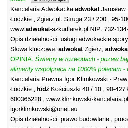
Pokaż wszystkie opinie
Kancelaria Adwokacka
adwokat
Jarosław
Łódzkie , Zgierz ul. Struga 23 / 200 , 95-
www.
adwokat
-szkudlarek.pl NIP: 732-134
Opis działalności: usługi adwokackie spo
Słowa kluczowe:
adwokat
Zgierz,
adwoka
OPINIA:
Świetny w rozwodach - pozew baj
alimenty współpraca na 1000% polecam - 
Kancelaria Prawna Igor Klimkowski
- Praw
Łódzkie ,
łódź
Kościuszki 40 / 10 , 90-427
600365228 , www.klimkowski-kancelaria.pl 
igorklimkowski@onet.eu
Opis działalności: prawo budowlane , proc