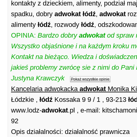
kontakty z dzieckiem, alimenty, podział ma
spadku, dobry
adwokat
łódź
,
adwokat
ro
alimenty
łódź
, rozwody
łódź
, odszkodowa
OPINIA:
Bardzo dobry
adwokat
od spraw r
Wszystko objaśnione i na każdym kroku 
Kontakt na bieżąco. Wiedza i doświadczeni
jakieś problemy zwrócę sie z nimi do Pani
Justyna Krawczyk
Pokaż wszystkie opinie
Kancelaria adwokacka
adwokat
Monika Ki
Łódzkie ,
łódź
Kossaka 9 9 / 1 , 93-213
łó
www.lodz-
adwokat
.pl , e-mail: kitschamo
92
Opis działalności: działalność prawnicza