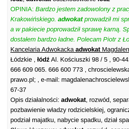
OPINIA:
Bardzo jestem zadowolony z pra
Krakowińskiego.
adwokat
prowadził mi s
a w pakiecie poprowadził sprawę karną. 
dostałem bardzo ładne. Polecam Piotr z Ł
Kancelaria Adwokacka
adwokat
Magdalen
Łódzkie ,
łódź
Al. Kościuszki 98 / 5 , 90-4
666 609 065. 666 600 773 , chroscielewska
prawo.pl; , e-mail: magdalenachroscielew
67-37
Opis działalności:
adwokat
, rozwód, separ
pozbawienie władzy rodzicielskiej, ogranicz
podział majatku, nabycie spadku, dział sp