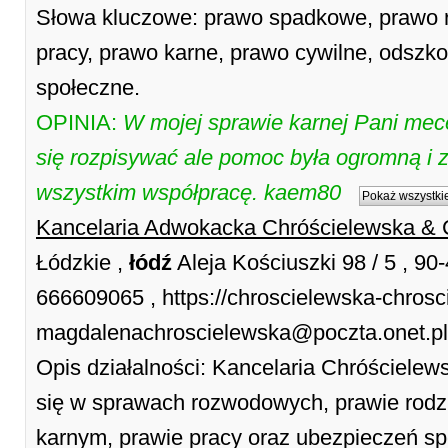
Słowa kluczowe: prawo spadkowe, prawo r
pracy, prawo karne, prawo cywilne, odszk
społeczne.
OPINIA:
W mojej sprawie karnej Pani mec
się rozpisywać ale pomoc była ogromną i 
wszystkim współpracę. kaem80
Pokaż wszystkie
Kancelaria Adwokacka Chróścielewska & 
Łódzkie ,
łódź
Aleja Kościuszki 98 / 5 , 90
666609065 , https://chroscielewska-chrosci
magdalenachroscielewska@poczta.onet.pl
Opis działalności: Kancelaria Chróścielew
się w sprawach rozwodowych, prawie rod
karnym, prawie pracy oraz ubezpieczeń sp