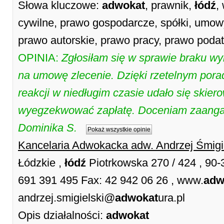
Słowa kluczowe:
adwokat
, prawnik,
łódź
,
cywilne, prawo gospodarcze, spółki, umow
prawo autorskie, prawo pracy, prawo poda
OPINIA:
Zgłosiłam się w sprawie braku w
na umowę zlecenie. Dzięki rzetelnym pora
reakcji w niedługim czasie udało się skier
wyegzekwować zapłatę. Doceniam zaangaż
Dominika S.
Pokaż wszystkie opinie
Kancelaria Adwokacka adw. Andrzej Śmigi
Łódzkie ,
łódź
Piotrkowska 270 / 424 , 90
691 391 495 Fax: 42 942 06 26 , www.
adw
andrzej.smigielski@
adwokat
ura.pl
Opis działalności:
adwokat