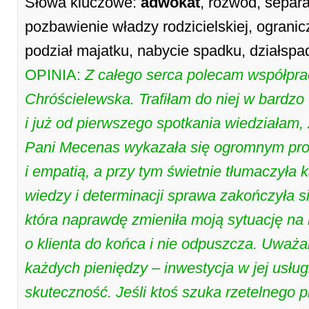
Słowa kluczowe:
adwokat
, rozwód, separa
pozbawienie władzy rodzicielskiej, ogranic
podział majatku, nabycie spadku, działspa
OPINIA:
Z całego serca polecam współpr
Chróścielewska. Trafiłam do niej w bardz
i już od pierwszego spotkania wiedziałam,
Pani Mecenas wykazała się ogromnym pr
i empatią, a przy tym świetnie tłumaczyła k
wiedzy i determinacji sprawa zakończyła 
która naprawdę zmieniła moją sytuację na
o klienta do końca i nie odpuszcza. Uważam
każdych pieniędzy – inwestycja w jej usługi
skuteczność. Jeśli ktoś szuka rzetelnego 