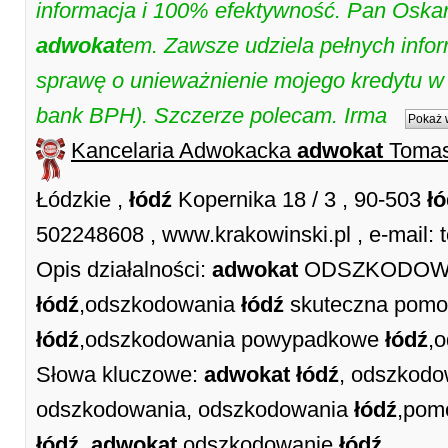
informacja i 100% efektywność. Pan Oskar
adwokat
em. Zawsze udziela pełnych infor
sprawę o unieważnienie mojego kredytu 
bank BPH). Szczerze polecam. Irma
Pokaż 
Kancelaria Adwokacka
adwokat
Tomas
Łódzkie ,
łódź
Kopernika 18 / 3 , 90-503
ł
502248608 , www.krakowinski.pl , e-mail:
Opis działalności:
adwokat
ODSZKODOWAN
łódź
,odszkodowania
łódź
skuteczna pomo
łódź
,odszkodowania powypadkowe
łódź
,
Słowa kluczowe:
adwokat
łódź
, odszkod
odszkodowania, odszkodowania
łódź
,pom
łódź
,
adwokat
odszkodowanie
łódź