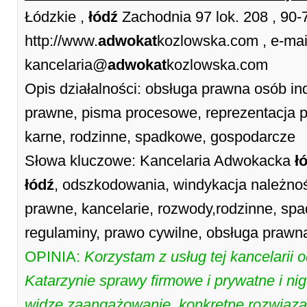
Łódzkie ,
łódź
Zachodnia 97 lok. 208 , 90
http://www.
adwokat
kozlowska.com , e-mai
kancelaria@
adwokat
kozlowska.com
Opis działalności: obsługa prawna osób in
prawne, pisma procesowe, reprezentacja p
karne, rodzinne, spadkowe, gospodarcze
Słowa kluczowe: Kancelaria Adwokacka
ł
łódź
, odszkodowania, windykacja należnoś
prawne, kancelarie, rozwody,rodzinne, sp
regulaminy, prawo cywilne, obsługa prawna
OPINIA:
Korzystam z usług tej kancelarii 
Katarzynie sprawy firmowe i prywatne i nig
widzę zaangażowanie, konkretne rozwiązan