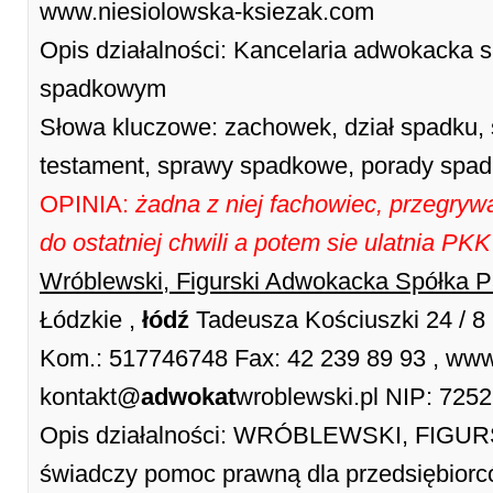
www.niesiolowska-ksiezak.com
Opis działalności: Kancelaria adwokacka s
spadkowym
Słowa kluczowe: zachowek, dział spadku, 
testament, sprawy spadkowe, porady spa
OPINIA:
żadna z niej fachowiec, przegrywa
do ostatniej chwili a potem sie ulatnia PKK
Wróblewski, Figurski Adwokacka Spółka P
Łódzkie ,
łódź
Tadeusza Kościuszki 24 / 8
Kom.: 517746748 Fax: 42 239 89 93 , www.
kontakt@
adwokat
wroblewski.pl NIP: 725
Opis działalności: WRÓBLEWSKI, FIGURS
świadczy pomoc prawną dla przedsiębiorc