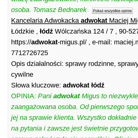
osoba. Tomasz Bednarek
Pokaż wszystkie opinie
Kancelaria Adwokacka
adwokat
Maciej M
Łódzkie ,
łódź
Wólczańska 124 / 7 , 90-5
https://
adwokat
-migus.pl/ , e-mail: maci
7712726725
Opis działalności: sprawy rodzinne, spra
cywilne
Słowa kluczowe:
adwokat
łódź
OPINIA:
Pani
adwokat
Migus to niezwykle
zaangażowana osoba. Od pierwszego spot
jej na sprawie klienta. Wszystko dokładnie
na pytania i zawsze jest świetnie przygot