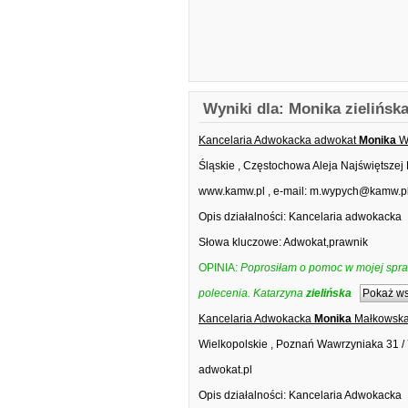
Wyniki dla: Monika zielińsk
Kancelaria Adwokacka adwokat
Monika
W
Śląskie , Częstochowa Aleja Najświętszej
www.kamw.pl , e-mail: m.wypych@kamw.p
Opis działalności: Kancelaria adwokacka
Słowa kluczowe: Adwokat,prawnik
OPINIA:
Poprosiłam o pomoc w mojej spr
polecenia. Katarzyna
zielińska
Pokaż ws
Kancelaria Adwokacka
Monika
Małkowska
Wielkopolskie , Poznań Wawrzyniaka 31 /
adwokat.pl
Opis działalności: Kancelaria Adwokacka