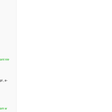
ant nie
l , e-
łam w