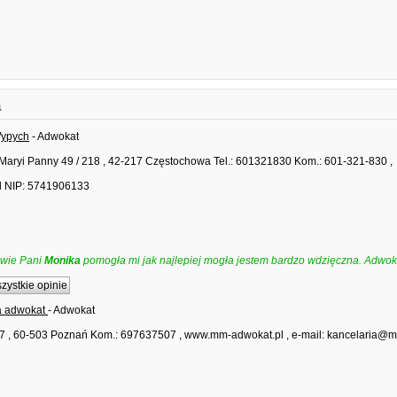
a
ypych
- Adwokat
 Maryi Panny 49 / 218 , 42-217 Częstochowa Tel.: 601321830 Kom.: 601-321-830 ,
l NIP: 5741906133
awie Pani
Monika
pomogła mi jak najlepiej mogła jestem bardzo wdzięczna. Adwo
zystkie opinie
 adwokat
- Adwokat
 7 , 60-503 Poznań Kom.: 697637507 , www.mm-adwokat.pl , e-mail: kancelaria@