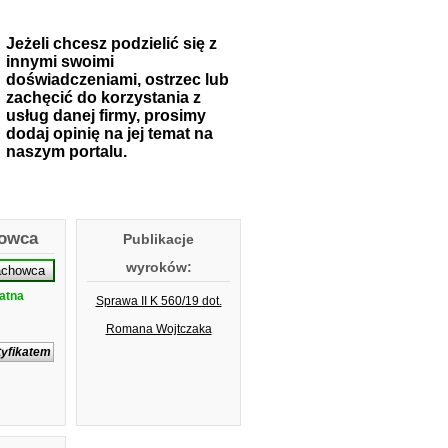
Jeżeli chcesz podzielić się z
innymi swoimi
doświadczeniami, ostrzec lub
zachęcić do korzystania z
usług danej firmy, prosimy
dodaj opinię na jej temat na
naszym portalu.
howca
Publikacje
wyroków:
atna
Sprawa II K 560/19 dot.
Romana Wojtczaka
tyfikatem