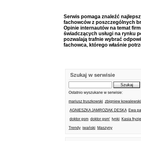
Serwis pomaga znaleźć najleps
fachowców z poszczególnych br
Opinie internautów na temat firm
świadczących usługi na rynku p
pozwalają trafnie wybrać odpow
fachowca, którego właśnie potrz
Szukaj w serwisie
Ostatnio wyszukane w serwisie:
mariusz truszkowski
zbigniew kowalewski
AGNIESZKA JAMROZIAK DESKA
Ewa p
doktor gsm
doktor gsm'
tynki
Kasia fryzj
Trendy
iwański
Maszyny