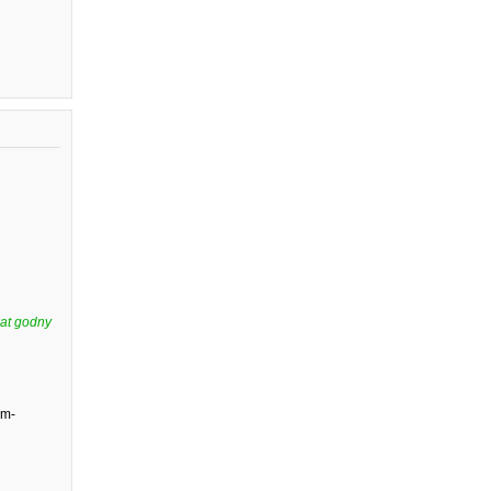
kat godny
mm-