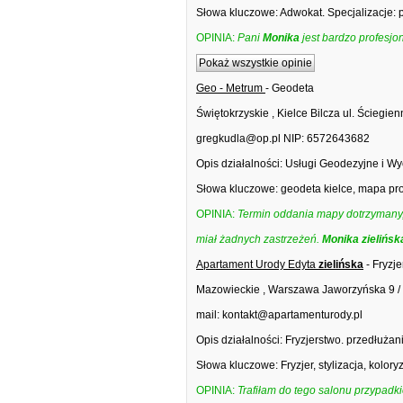
Słowa kluczowe: Adwokat. Specjalizacje: 
OPINIA:
Pani
Monika
jest bardzo profesjo
Pokaż wszystkie opinie
Geo - Metrum
- Geodeta
Świętokrzyskie , Kielce Bilcza ul. Ściegi
gregkudla@op.pl NIP: 6572643682
Opis działalności: Usługi Geodezyjne i 
Słowa kluczowe: geodeta kielce, mapa proj
OPINIA:
Termin oddania mapy dotrzymany, c
miał żadnych zastrzeżeń.
Monika
zielińsk
Apartament Urody Edyta
zielińska
- Fryzje
Mazowieckie , Warszawa Jaworzyńska 9 / 
mail: kontakt@apartamenturody.pl
Opis działalności: Fryzjerstwo. przedłuża
Słowa kluczowe: Fryzjer, stylizacja, kolory
OPINIA:
Trafiłam do tego salonu przypadk