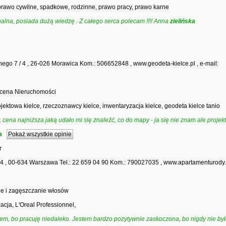
prawo cywilne, spadkowe, rodzinne, prawo pracy, prawo karne
nalna, posiada dużą wiedzę . Z całego serca polecam !!!! Anna
zielińska
ennego 7 / 4 , 26-026 Morawica Kom.: 506652848 , www.geodeta-kielce.pl , e-mail:
Wycena Nieruchomości
ektowa kielce, rzeczoznawcy kielce, inwentaryzacja kielce, geodeta kielce tanio
ena najniższa jaką udało mi się znaleźć, co do mapy - ja się nie znam ale projekt
a
Pokaż wszystkie opinie
r
4 , 00-634 Warszawa Tel.: 22 659 04 90 Kom.: 790027035 , www.apartamenturody.p
nie i zagęszczanie włosów
zacja, L'Oreal Professionnel,
iem, bo pracuję niedaleko. Jestem bardzo pozytywnie zaskoczona, bo nigdy nie by