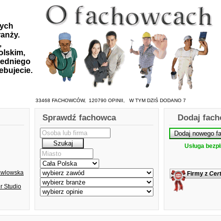
zych
anży.
,
olskim,
iedniego
ebujecie.
33468 FACHOWCÓW, 120790 OPINII, W TYM DZIŚ DODANO 7
Sprawdź fachowca
Dodaj fac
Usługa bezpł
awlowska
Firmy z
Cer
er Studio