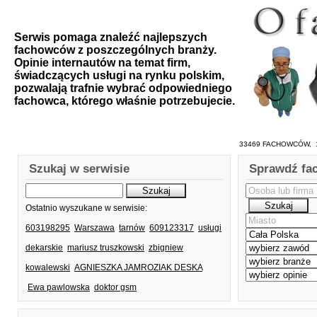
Serwis pomaga znaleźć najlepszych
fachowców z poszczególnych branży.
Opinie internautów na temat firm,
świadczących usługi na rynku polskim,
pozwalają trafnie wybrać odpowiedniego
fachowca, którego właśnie potrzebujecie.
33469 FACHOWCÓW, 1
Szukaj w serwisie
Sprawdź fa
Ostatnio wyszukane w serwisie:
603198295
Warszawa
tarnów
609123317
usługi
dekarskie
mariusz truszkowski
zbigniew
kowalewski
AGNIESZKA JAMROZIAK DESKA
Ewa pawlowska
doktor gsm