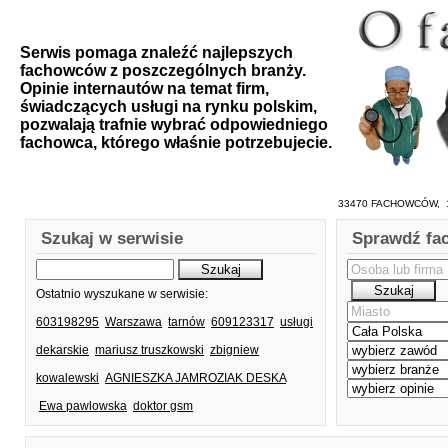
Serwis pomaga znaleźć najlepszych
fachowców z poszczególnych branży.
Opinie internautów na temat firm,
świadczących usługi na rynku polskim,
pozwalają trafnie wybrać odpowiedniego
fachowca, którego właśnie potrzebujecie.
33470 FACHOWCÓW, 1
Szukaj w serwisie
Sprawdź fa
Ostatnio wyszukane w serwisie:
603198295
Warszawa
tarnów
609123317
usługi
dekarskie
mariusz truszkowski
zbigniew
kowalewski
AGNIESZKA JAMROZIAK DESKA
Ewa pawlowska
doktor gsm