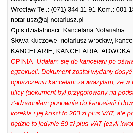
Wrocław Tel.: (071) 344 11 91 Kom.: 601 156
notariusz@aj-notariusz.pl
Opis działalności: Kancelaria Notarialna
Słowa kluczowe: notariusz wrocław, kancel
KANCELARIE, KANCELARIA, ADWOKAT, 
OPINIA:
Udałam się do kancelarii po oświ
egzekucji. Dokument został wydany dosyć 
opuszczeniu kancelarii zauważyłam, że w t
ulicy (dokument był przygotowany na pod
Zadzwoniłam ponownie do kancelarii i dowi
korekta i jej koszt to 200 zł plus VAT, ale 
będzie to jedynie 50 zł plus VAT (czyli kw