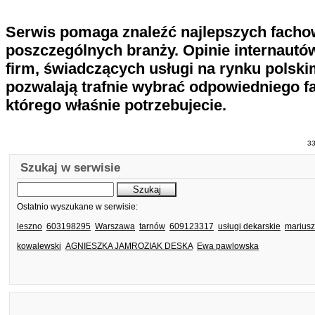
Serwis pomaga znaleźć najlepszych fach
poszczególnych branży. Opinie internautó
firm, świadczących usługi na rynku polski
pozwalają trafnie wybrać odpowiedniego f
którego właśnie potrzebujecie.
3
Szukaj w serwisie
Ostatnio wyszukane w serwisie:
leszno
603198295
Warszawa
tarnów
609123317
usługi dekarskie
mariusz
kowalewski
AGNIESZKA JAMROZIAK DESKA
Ewa pawlowska