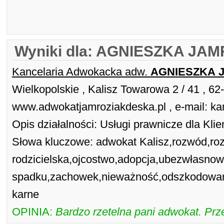
Wyniki dla: AGNIESZKA JA
Kancelaria Adwokacka adw.
AGNIESZKA
Wielkopolskie , Kalisz Towarowa 2 / 41 , 6
www.adwokatjamroziakdeska.pl , e-mail: k
Opis działalności: Usługi prawnicze dla Kli
Słowa kluczowe: adwokat Kalisz,rozwód,rozd
rodzicielska,ojcostwo,adopcja,ubezwłasnowo
spadku,zachowek,nieważność,odszkodowani
karne
OPINIA:
Bardzo rzetelna pani adwokat. P